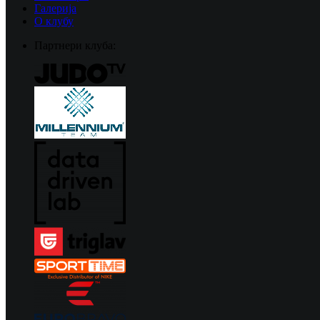
Галерија
О клубу
Партнери клуба: