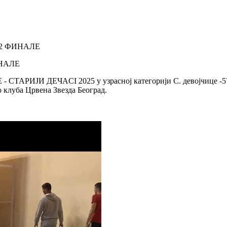
 1/2 ФИНАЛЕ
ИНАЛЕ
СТАРИЈИ ДЕЧАCI 2025 у узрасној категорији С. девојчице -57
клуба Црвена Звезда Београд.