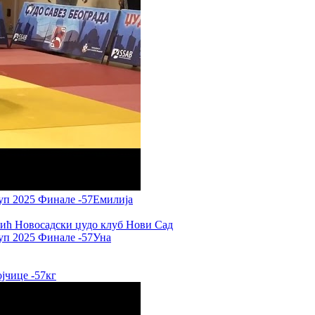
Е
Емилија
Уна
ојчице
-57кг