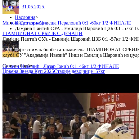
Београд
,
31.05.2025.
Насловна
>
Милош Тинтор - Угљеша Пераловић 0:1 -60кг 1/2 ФИНАЛЕ
Видео снимци
>
Дамјана Пантић СУА - Емилија Шаровић ЦЗБ 0:1 -57кг
ШАМПИОНАТ СРБИЈЕ С.ДЕЧАЦИ
Дамјана Пантић СУА - Емилија Шаровић ЦЗБ 0:1 -57кг 1/2 Ф
Погледајте снимак борбе са такмичења ШАМПИОНАТ СРБИЈЕ - 
клуба СУ "Академија Ивезић" Ниш и Емилија Шаровић из џудо 
Сличне борбе
Симеон Николић - Лазар Јокић 0:1 -46кг 1/2 ФИНАЛЕ
Црвена Звезда Куп 2025
Старије девојчице
-57кг
ШАМПИОНАТ СРБИЈЕ С.ДЕЧАЦИ
Мила Драгојловић - Дуња Јовић 1:0 -52кг 1/2 ФИНАЛЕ
ШАМПИОНАТ СРБИЈЕ С.ДЕЧАЦИ