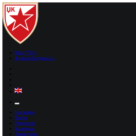
062477074
Љутице Богдана 1а
Насловна
Вести
Резултати
Календар
Такмичари