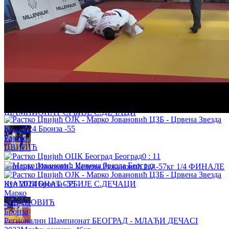
Михајло Марић - Вања Ковачевић 1:0 -73кг 1/4 ФИНАЛЕ
ШАМПИОНАТ СРБИЈЕ С.ДЕЧАЦИ
Горана Илић - Мила Драгојловић 0:1 -52кг 1/4 ФИНАЛЕ
ШАМПИОНАТ СРБИЈЕ С.ДЕЧАЦИ
Растко
ЦВИЈИЋ
0
:
11
Емилија Шаровић - Хелена Ружановић 1:0 -57кг 1/4 ФИНАЛЕ
ШАМПИОНАТ СРБИЈЕ С.ДЕЧАЦИ
Марко
ЈОВАНОВИЋ
Бронза
Регионални Шампионат БЕОГРАД - МЛАЂИ ДЕЧАCI