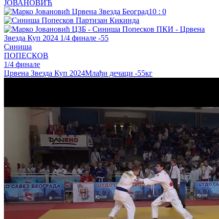
ЈОВАНОВИЋ
10
:
0
Синиша
ПОПЕСКОВ
1/4 финале
Црвена Звезда Куп 2024
Млађи дечаци
-55кг