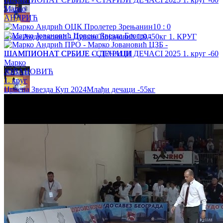
Марко
АНДРИЋ
10
:
0
Лука Андјелковић - Душан Ћојановић 1:0 -50кг 1. КРУГ
ШАМПИОНАТ СРБИЈЕ С.ДЕЧАЦИ
Марко
ЈОВАНОВИЋ
1. круг
Црвена Звезда Куп 2024
Млађи дечаци
-55кг
Вања Ковачевић - Страхиња Јовановић 0:1 -73кг БРОНЗА
ШАМПИОНАТ СРБИЈЕ С.ДЕЧАЦИ
Дамјана Пантић - Емилија Шаровић 0:1 -57кг 1/2 ФИНАЛЕ
ШАМПИОНАТ СРБИЈЕ С.ДЕЧАЦИ