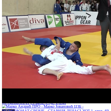
Анђела Маринковић - Дуња Драшковић 1:0 -52кг 1/4
ФИНАЛЕ
ШАМПИОНАТ СРБИЈЕ С.ДЕЧАЦИ
Андреј Вукоје - Симеон Николић 0:1 -46кг БРОНЗА
ШАМПИОНАТ СРБИЈЕ С.ДЕЧАЦИ
Сергеј Деме - НиколаЈ Вујасин 1:0 -55кг 1. КРУГ
ШАМПИОНАТ СРБИЈЕ С.ДЕЧАЦИ