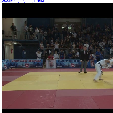
2023
Млађи дечаци
-46кг
Симеон Николић - Дусан Ратковић 1:0 -46кг 1/4 ФИНАЛЕ
ШАМПИОНАТ СРБИЈЕ С.ДЕЧАЦИ
Угљеша Милошевић - Угљеша Керезовић 0:1 -38кг 1/2
ФИНАЛЕ
ШАМПИОНАТ СРБИЈЕ С.ДЕЧАЦИ
Вељко Станковић - Угљеша Милошевић 0:1 -38кг БРОНЗА
ШАМПИОНАТ СРБИЈЕ С.ДЕЧАЦИ