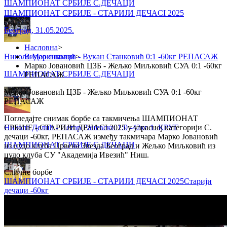
ШАМПИОНАТ СРБИЈЕ С.ДЕЧАЦИ
ШАМПИОНАТ СРБИЈЕ - СТАРИЈИ ДЕЧАCI 2025
Београд
,
31.05.2025.
Насловна
>
Никола Маринковић - Вукан Станковић 0:1 -60кг РЕПАСАЖ
Видео снимци
>
Марко Јовановић ЦЗБ - Жељко Миљковић СУА 0:1 -60кг
ШАМПИОНАТ СРБИЈЕ С.ДЕЧАЦИ
РЕПАСАЖ
Марко Јовановић ЦЗБ - Жељко Миљковић СУА 0:1 -60кг
РЕПАСАЖ
Погледајте снимак борбе са такмичења ШАМПИОНАТ
Никола Делић - Петар Раневски 1:0 -42кг 1. КРУГ
СРБИЈЕ - СТАРИЈИ ДЕЧАCI 2025 у узрасној категорији С.
дечаци -60кг, РЕПАСАЖ између такмичара Марко Јовановић
ШАМПИОНАТ СРБИЈЕ С.ДЕЧАЦИ
из џудо клуба Црвена Звезда Београд и Жељко Миљковић из
џудо клуба СУ "Академија Ивезић" Ниш.
Сличне борбе
ШАМПИОНАТ СРБИЈЕ - СТАРИЈИ ДЕЧАCI 2025
Старији
дечаци
-60кг
Никола Делић - Борис Секулић 1:0 -42кг 1/2 ФИНАЛЕ
ШАМПИОНАТ СРБИЈЕ С.ДЕЧАЦИ