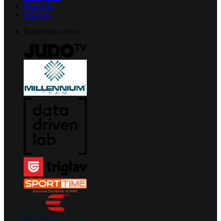
Галерија
О клубу
Партнери клуба: