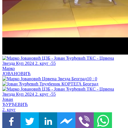
Марко
ЈОВАНОВИЋ
10
:
0
Јован
ЂУРЂЕВИЋ
2. круг