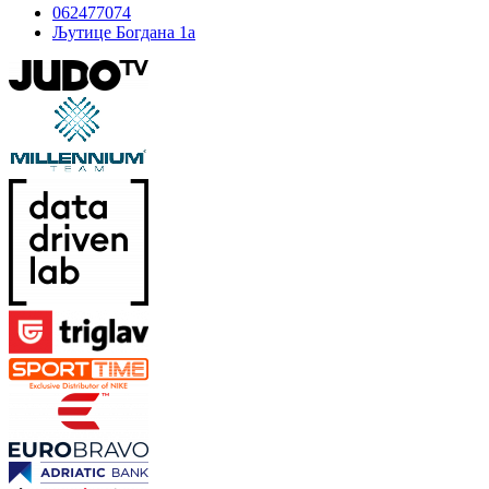
062477074
Љутице Богдана 1а