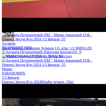
Мила Драгојловић - Вања Петровић 1:0 -52кг 1. КРУГ
ШАМПИОНАТ СРБИЈЕ С.ДЕЧАЦИ
Андрија
ПЕТРОНИЈЕВИЋ
Урош Борош - Арсении Зубарев 1:0 -42кг 1/2 ФИНАЛЕ
10
:
0
ШАМПИОНАТ СРБИЈЕ С.ДЕЧАЦИ
Марко
ЈОВАНОВИЋ
1/2 финале
Црвена Звезда Куп 2024
Млађи дечаци
-55кг