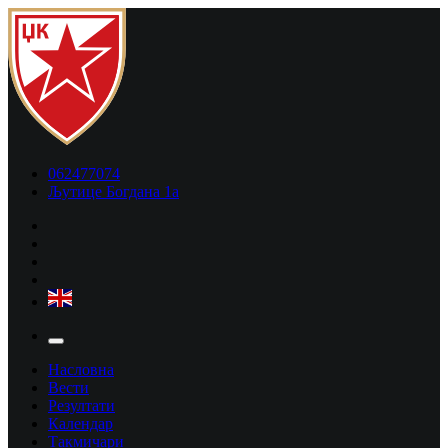
062477074
Љутице Богдана 1а
Насловна
Вести
Резултати
Календар
Такмичари