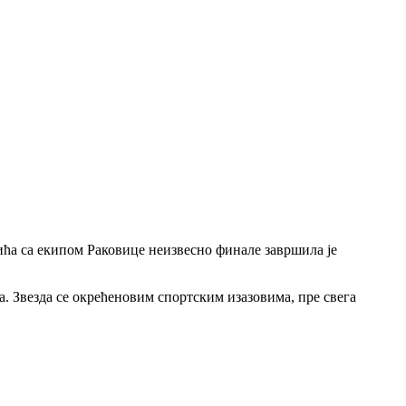
ћа са екипом Раковице неизвесно финале завршила је
 Звезда се окрећеновим спортским изазовима, пре свега