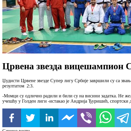
Црвена звезда вицешампион С
Џудисти Црвене звезде Супер лигу Србије завршили су са зва
резултатом 2:3.
-Момци су одлично радили и били су на висини задатка. Не же
учешћу у Голден лиги -истакао је Андрија Ђуришић, спортски 
Сличне вести