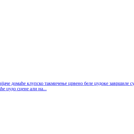
јаче домаће клупско такмичење црвено беле џудоке завршиле су
е џудо сцене али на...