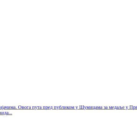
вијачима. Овога пута пред публиком у Шумицама за медаље у Прв
ида...