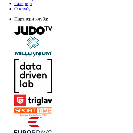
Галерија
О клубу
Партнери клуба: