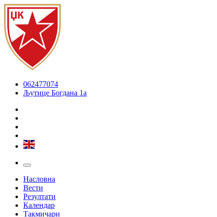
062477074
Љутице Богдана 1а
Насловна
Вести
Резултати
Календар
Такмичари