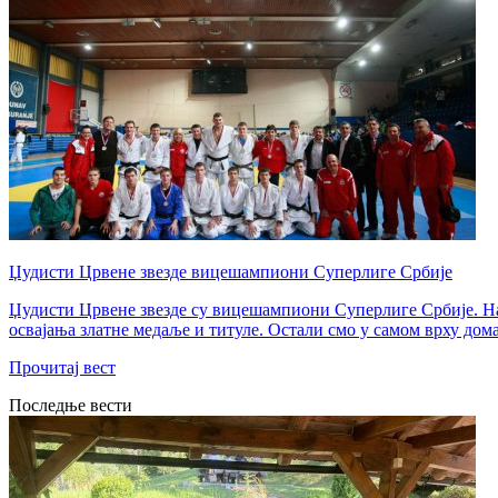
Џудисти Црвене звезде вицешампиони Суперлиге Србије
Џудисти Црвене звезде су вицешампиони Суперлиге Србије. Нај
освајања златне медаље и титуле. Остали смо у самом врху домаћ
Прочитај вест
Последње вести