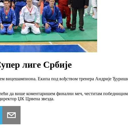
упер лиге Србије
њем вицешампиона. Екипа под вођством тренера Андрије Ђуриши
лећи да више коментаришем финални меч, честитам победницима.
директор ЏК Црвена звезда.