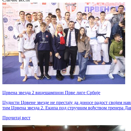
Црвена звезда 2 вицешампион Прве лиге Србије
Џудисти Црвене звезде не престају да доносе радост својим на
тим Црвена звезда 2. Екипа под стручним вођством тренера Дав
Прочитај вест