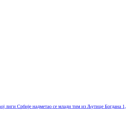
ој лиги Србије надметао се млади тим из Љутице Богдана 1,