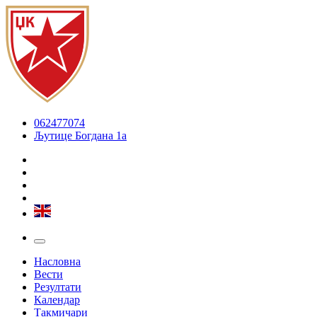
062477074
Љутице Богдана 1а
Насловна
Вести
Резултати
Календар
Такмичари