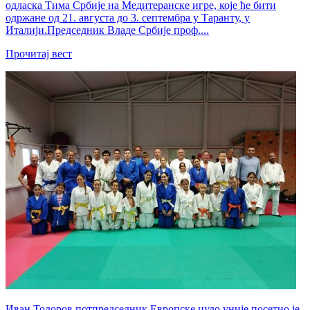
одласка Тима Србије на Медитеранске игре, које ће бити
одржане од 21. августа до 3. септембра у Таранту, у
Италији.Председник Владе Србије проф....
Прочитај вест
Иван Тодоров потпредседник Европске џудо уније посетио је