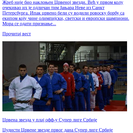
Жреб није био наклоњен Црвеној звезди. Већ у првом колу
очекивао их је одличан тим Јањара Неве из Санкт
Петерсбурга. Ипак црвено бели су водили ровоску борбу са
екипом коју чине олимпијски, светски и европски шампиони.
Мора се одати признање...
Прочитај вест
Црвена звезда у плај офф-у Супер лиге Србије
Џудисти Црвене звезде првог дана Супер лиге Србије