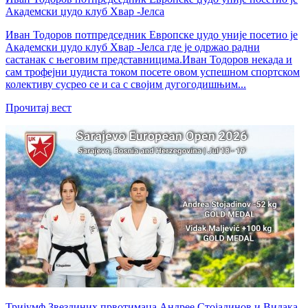
Академски џудо клуб Хвар -Јелса
Иван Тодоров потпредседник Европске џудо уније посетио је
Академски џудо клуб Хвар -Јелса где је одржао радни
састанак с његовим представницима.Иван Тодоров некада и
сам трофејни џудиста током посете овом успешном спортском
колективу сусрео се и са с својим дугогодишњим...
Прочитај вест
Тријумф Звездиних првотимаца Андрее Стојадинов и Видака