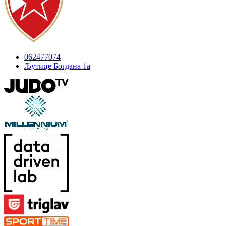
062477074
Љутице Богдана 1а