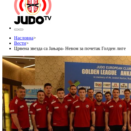
Насловна
>
Вести
>
Црвена звезда са Јањара- Невом за почетак Голден лиге