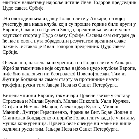
елитном надметању најбоље истиче Иван Тодоров председник
Џудо савеза Србије.
-На овогодишњем издању Голден лиге у Анкари, на којој
учествују два наша клуба, који су прошле године били други у
Европи, Славија и Црвена Звезда, представља велики успех
клупског спорта у Џудо савезу Србије. Сасвим сам сигуран да
ће нас и овога пута обрадовати резултатом вредним сваке
пажње. -истакао је Иван Тодоров председник Џудо савеза
Србије.
Очекивано, паклена конкуренција на Голден лиги у Анкари.
Жреб за такмичење које окупља најбоље џудо клубове Европе,
није био наклоњен ни београдској Црвеној звезди. Тим из
Љутице Богдана на самом старту за противнике имати
трофејни руски тим Јавара Нева из Санкт Петербурга.
Вицешампиони Европе, такмичари Црвене звезде у саставу
Страхиња и Милан Бунчић, Милан Николић, Уали Куржев,
Стефан и Немања Мајдов, Александар Кукољ, Милош
Мандић, Дмитри Герасименко, Франк де Вит, Бојан Дошен и
Станислав Бондаренко отвориће Голден лигу када је у питању
мушка конкуренција. Црвено беле очекује ни мање ни више
одличан руски тим, Јањара Нева из Санкт Петербурга.