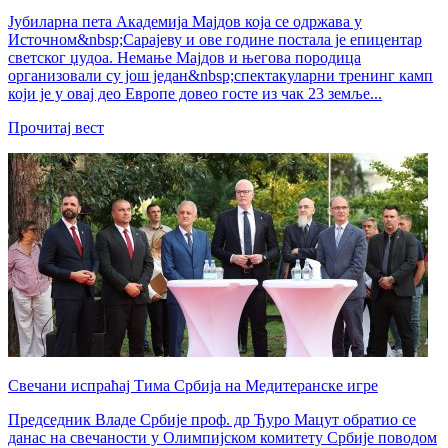
Јубиларна пета Академија Мајдов која се одржава у
Источном&nbsp;Сарајеву и ове године постала је епицентар
светског џудоа. Немање Мајдов и његова породица
организовали су још један&nbsp;спектакуларни тренинг камп
који је у овај део Европе довео госте из чак 23 земље...
Прочитај вест
Свечани испраћај Тима Србија на Медитеранске игре
Председник Владе Србије проф. др Ђуро Мацут обратио се
данас на свечаности у Олимпијском комитету Србије поводом