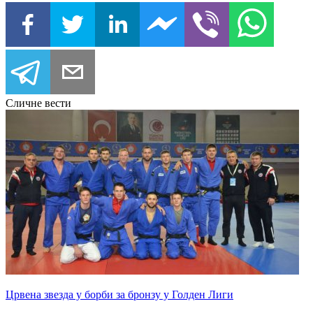
Сличне вести
Црвена звезда у борби за бронзу у Голден Лиги