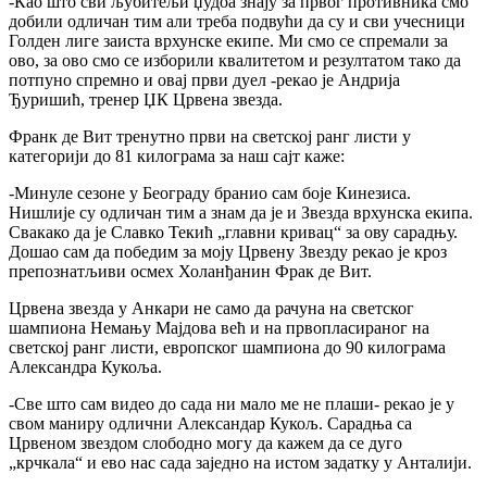
-Као што сви љубитељи џудоа знају за првог противника смо
добили одличан тим али треба подвући да су и сви учесници
Голден лиге заиста врхунске екипе. Ми смо се спремали за
ово, за ово смо се изборили квалитетом и резултатом тако да
потпуно спремно и овај први дуел -рекао је Андрија
Ђуришић, тренер ЏК Црвена звезда.
Франк де Вит тренутно први на светској ранг листи у
категорији до 81 килограма за наш сајт каже:
-Минуле сезоне у Београду бранио сам боје Кинезиса.
Нишлије су одличан тим а знам да је и Звезда врхунска екипа.
Свакако да је Славко Текић „главни кривац“ за ову сарадњу.
Дошао сам да победим за моју Црвену Звезду рекао је кроз
препознатљиви осмех Холанђанин Фрак де Вит.
Црвена звезда у Анкари не само да рачуна на светског
шампиона Немању Мајдова већ и на првопласираног на
светској ранг листи, европског шампиона до 90 килограма
Александра Кукоља.
-Све што сам видео до сада ни мало ме не плаши- рекао је у
свом маниру одлични Александар Кукољ. Сарадња са
Црвеном звездом слободно могу да кажем да се дуго
„крчкала“ и ево нас сада заједно на истом задатку у Анталији.