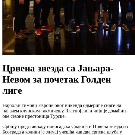
Црвена звезда са Јањара-
Невом за почетак Голден
лиге
Најбољи тимови Европе овог викенда одмериће снаге на
најјачем клупском такмичењу, Златној лиги чији је домаћин
ове сезоне престоница Турске.
Србију представљају новосадска Славија и Црвена звезда из
Београда а колики је значај учешћа чак два српска клуба у