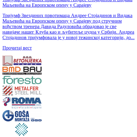
Маљевића на Европском опену у Сарајеву
Тријумф Звездиних првотимаца Андрее Стојадинов и Видака
Маљевића на Европском опену у Сарајеву под стручним
вођством тренера Давида Радуловића обрадовао је све
навијаче нашег Клуба као и љубитеље џудоа у Србији. Андреа
Стојадинов тријумфовала је у новој тежинској категорији, до...
Прочитај вест