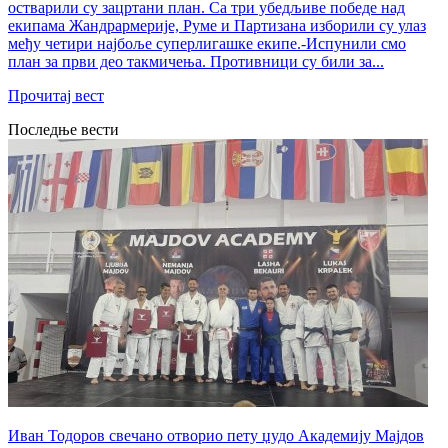
остварили су зацртани план. Са три убедљиве победе над
екипама Жандрармерије, Руме и Партизана изборили су улаз
међу четири најбоље суперлигашке екипе.-Испунили смо
план за први део такмичења. Противници су били за...
Прочитај вест
Последње вести
Иван Тодоров свечано отворио пету џудо Академију Мајдов