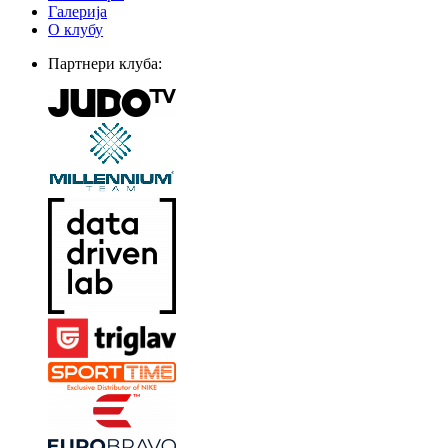
Галерија
О клубу
Партнери клуба: