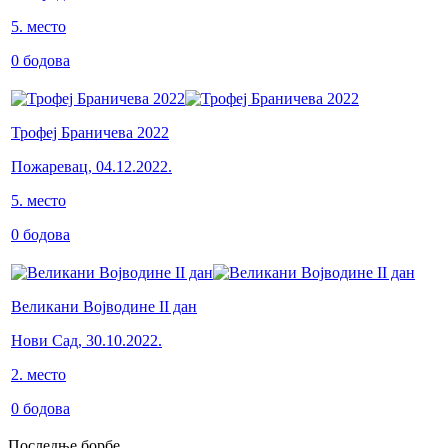
5
.
место
0
бодова
Трофеј Браничева 2022
Пожаревац
,
04.12.2022.
5
.
место
0
бодова
Великани Војводине II дан
Нови Сад
,
30.10.2022.
2
.
место
0
бодова
Последње борбе