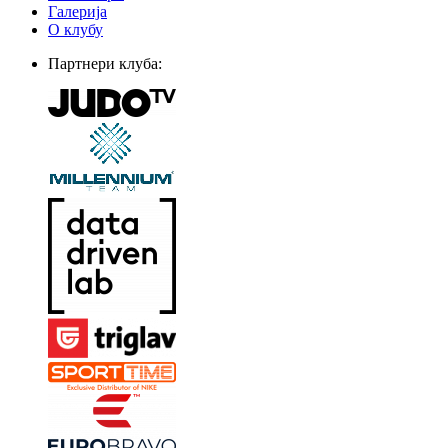
Галерија
О клубу
Партнери клуба: