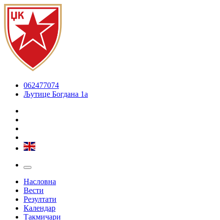
062477074
Љутице Богдана 1а
Насловна
Вести
Резултати
Календар
Такмичари