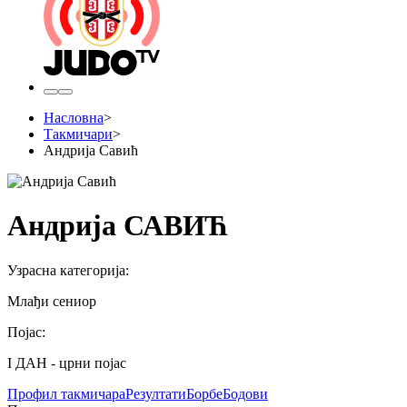
Насловна
>
Такмичари
>
Андрија Савић
Андрија САВИЋ
Узрасна категорија
:
Млађи сениор
Појас
:
I ДАН - црни појас
Профил
такмичара
Резултати
Борбе
Бодови