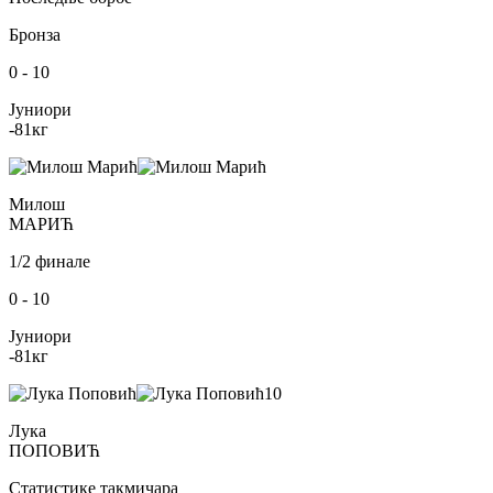
Бронза
0
-
10
Јуниори
-81
кг
Милош
МАРИЋ
1/2 финале
0
-
10
Јуниори
-81
кг
10
Лука
ПОПОВИЋ
Статистике такмичара