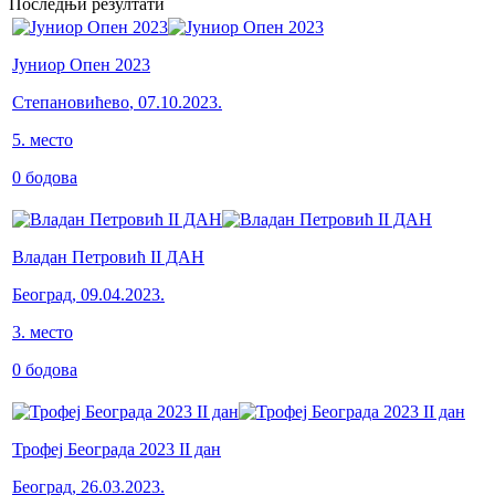
Последњи резултати
Јуниор Опен 2023
Степановићево
,
07.10.2023.
5
.
место
0
бодова
Владан Петровић II ДАН
Београд
,
09.04.2023.
3
.
место
0
бодова
Трофеј Београда 2023 II дан
Београд
,
26.03.2023.