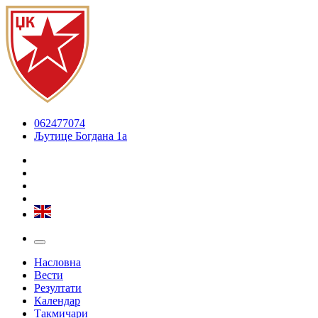
062477074
Љутице Богдана 1а
Насловна
Вести
Резултати
Календар
Такмичари