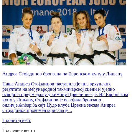
Андреа Стојадинов бронзана на Европском купу у Лињану
Наша Андреа Стојадинов наставила је низ врхунских
резултата на међународној такмичарској сцени и уједно
освојила прву медаљу у кимону Црвене звезде. На Европском
купу у Лињану, Стојадинов је освојила бронзано
одличје.&nbsp;За сајт Џудо клуба Црвена звезда Андреа
Стојадинов прокоментарисала је...
Прочитај вест
Последње вести