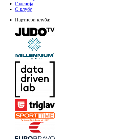
Галерија
О клубу
Партнери клуба: