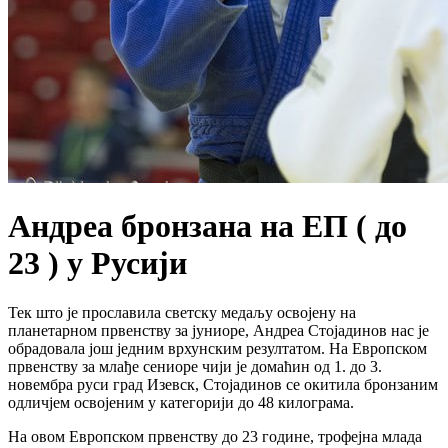
Андреа бронзана на ЕП ( до
23 ) у Русији
Тек што је прославила светску медаљу освојену на
планетарном првенству за јуниоре, Андреа Стојадинов нас је
обрадовала још једним врхунским резултатом. На Европском
првенству за млађе сениоре чији је домаћин од 1. до 3.
новембра руси град Изевск, Стојадинов се окитила бронзаним
одличјем освојеним у категорији до 48 килограма.
На овом Европском првенству до 23 године, трофејна млада