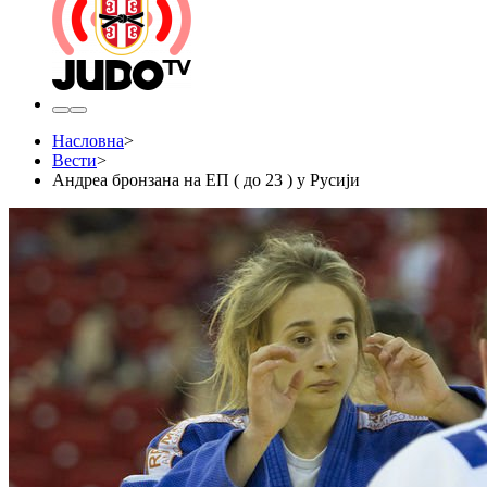
Насловна
>
Вести
>
Андреа бронзана на ЕП ( до 23 ) у Русији