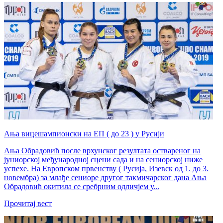
Ања вицешампионски на ЕП ( до 23 ) у Русији
Ања Обрадовић после врхунског резултата оствареног на
јуниорској међународној сцени сада и на сениорској ниже
успехе. На Европском првенству ( Русија, Изевск од 1. до 3.
новембра) за млађе сениоре другог такмичарског дана Ања
Обрадовић окитила се сребрним одличјем у...
Прочитај вест