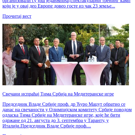
организовали су још један&nbsp;спектакуларни тренинг камп
који је у овај део Европе довео госте из чак 23 земље...
Прочитај вест
Свечани испраћај Тима Србија на Медитеранске игре
Председник Владе Србије проф. др Ђуро Мацут обратио се
данас на свечаности у Олимпијском комитету Србије поводом
одласка Тима Србије на Медитеранске игре, које ће бити
одржане од 21. августа до 3. септембра у Таранту, у
Италији.Председник Владе Србије проф....