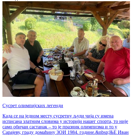
Сусрет олимпијских легенди
Када се на једном месту сусретну људи чија су имена
исписана златним словима у историји нашег спорта, то није
само обичан састанак – то је празник олимпизма и то у
Сарајеву, граду домаћину ЗОИ 1984. године.&nbsp;ЊЕ Иван