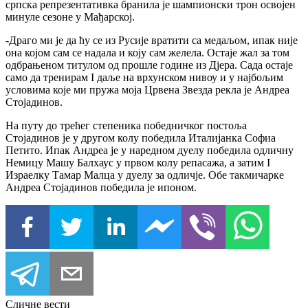
српска репрезентативка бранила је шампионски трон освојен
минуле сезоне у Мађарској.
-Драго ми је да ћу се из Русије вратити са медаљом, ипак није
она којом сам се надала и коју сам желела. Остаје жал за том
одбрањеном титулом од прошле године из Дјера. Сада остаје
само да тренирам I даље на врхунском нивоу и у најбољим
условима које ми пружа моја Црвена Звезда рекла је Андреа
Стојадинов.
На путу до трећег степеника победничког постоља
Стојадинов је у другом колу победила Италијанка Софиа
Петито. Ипак Андреа је у наредном дуелу победила одличну
Немицу Машу Балхаус у првом колу репасажа, а затим I
Израелку Тамар Малца у дуелу за одличје. Обе такмичарке
Андреа Стојадинов победила је ипоном.
Сличне вести