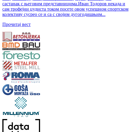
састанак с његовим представницима.Иван Тодоров некада и
сам трофејни џудиста током посете овом успешном спортском
колективу сусрео се и са с својим дугогодишњим...
Прочитај вест