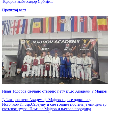
Тодоров амбассадор Србије...
Прочитај вест
Иван Тодоров свечано отворио пету џудо Академију Мајдов
Јубиларна пета Академија Мајдов која се одржава у
Источном&nbsp;Сарајеву и ове године постала је епицентар
светског џудоа. Немање Мајдов и његова породица