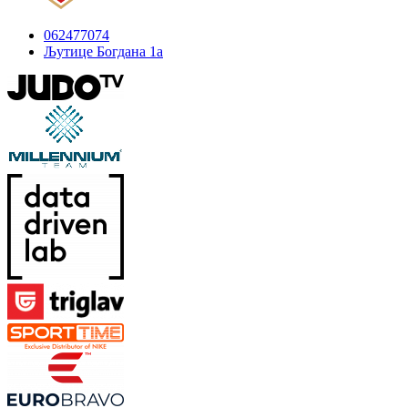
062477074
Љутице Богдана 1а