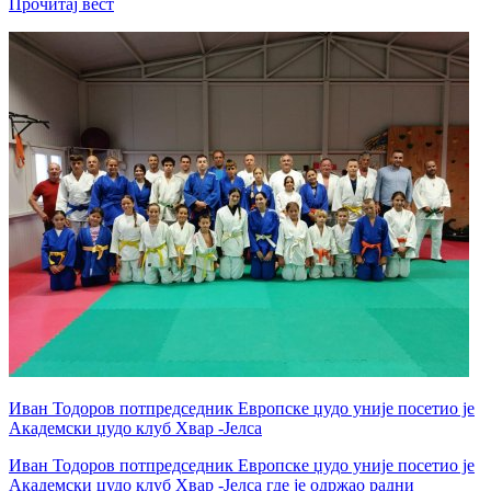
Прочитај вест
Иван Тодоров потпредседник Европске џудо уније посетио је
Академски џудо клуб Хвар -Јелса
Иван Тодоров потпредседник Европске џудо уније посетио је
Академски џудо клуб Хвар -Јелса где је одржао радни