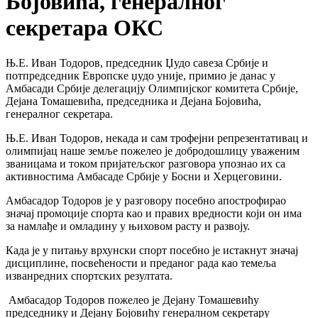
Бојовића, генералног
секретара ОКС
Њ.Е. Иван Тодоров, председник Џудо савеза Србије и
потпредседник Европске џудо уније, примио је данас у
Амбасади Србије делегацију Олимпијског комитета Србије,
Дејана Томашевића, председника и Дејана Бојовића,
генералног секретара.
Њ.Е. Иван Тодоров, некада и сам трофејни репрезентативац и
олимпијац наше земље пожелео је добродошлицу уваженим
званицама и током пријатељског разговора упознао их са
активностима Амбасаде Србије у Босни и Херцеговини.
Амбасадор Тодоров је у разговору посебно апострофирао
значај промоције спорта као и правих вредности који он има
за намлађе и омладину у њиховом расту и развоју.
Када је у питању врхунски спорт посебно је истакнут значај
дисциплине, посвећености и преданог рада као темеља
изванредних спортских резултата.
Амбасадор Тодоров пожелео је Дејану Томашевићу
председнику и Дејану Бојовићу генералном секретару