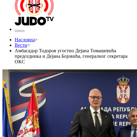
Насловна
>
Вести
>
Амбасадор Тодоров угостио Дејана Томашевића
председника и Дејана Бојовића, генералног секретара
ОКС