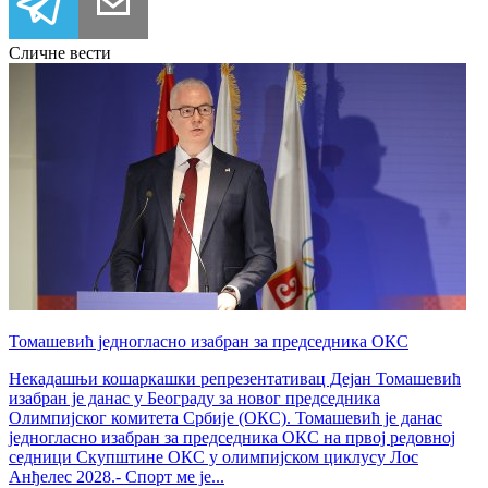
Сличне вести
Томашевић једногласно изабран за председника ОКС
Некадашњи кошаркашки репрезентативац Дејан Томашевић
изабран је данас у Београду за новог председника
Олимпијског комитета Србије (ОКС). Томашевић је данас
једногласно изабран за председника ОКС на првој редовној
седници Скупштине ОКС у олимпијском циклусу Лос
Анђелес 2028.- Спорт ме је...