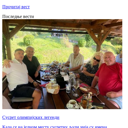
Прочитај вест
Последње вести
Сусрет олимпијских легенди
Када се на једном месту сусретну људи чија су имена