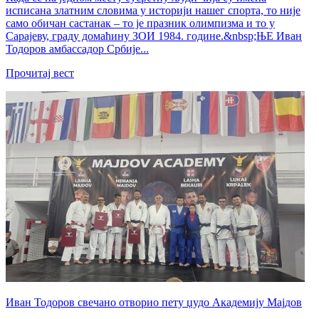
исписана златним словима у историји нашег спорта, то није
само обичан састанак – то је празник олимпизма и то у
Сарајеву, граду домаћину ЗОИ 1984. године.&nbsp;ЊЕ Иван
Тодоров амбассадор Србије...
Прочитај вест
Иван Тодоров свечано отворио пету џудо Академију Мајдов