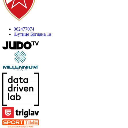
062477074
Љутице Богдана 1а