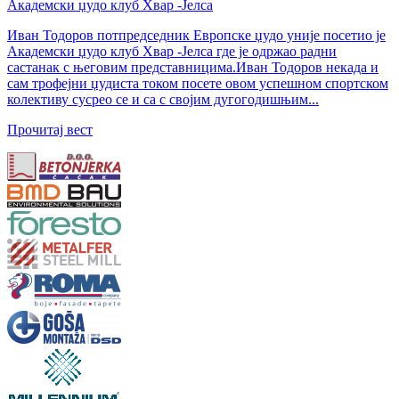
Академски џудо клуб Хвар -Јелса
Иван Тодоров потпредседник Европске џудо уније посетио је
Академски џудо клуб Хвар -Јелса где је одржао радни
састанак с његовим представницима.Иван Тодоров некада и
сам трофејни џудиста током посете овом успешном спортском
колективу сусрео се и са с својим дугогодишњим...
Прочитај вест