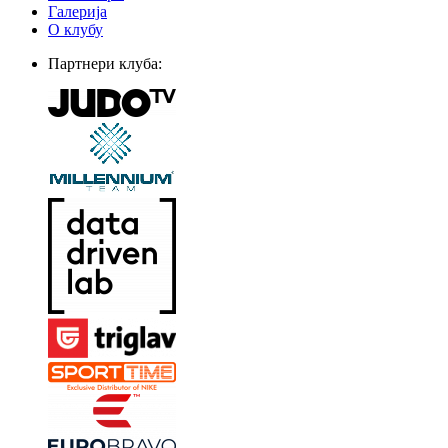
Галерија
О клубу
Партнери клуба: