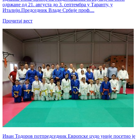
одржане од 21. августа до 3. септембра у Таранту, у
Италији.Председник Владе Србије проф....
Прочитај вест
Иван Тодоров потпредседник Европске џудо уније посетио је