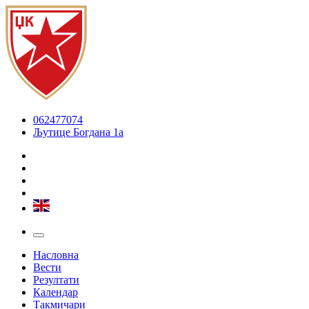
062477074
Љутице Богдана 1а
Насловна
Вести
Резултати
Календар
Такмичари