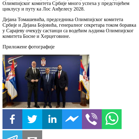
Олимпијског комитета Србије много успеха у предстојећем
циклусу и путу ка Лос Анђелесу 2028.
Дејана Томашевића, председника Олимпијског комитета
Србије и Дејана Бојовића, генералног секретара током боравка
у Сарајеву очекују састанци са водећим људима Олимпијског
комитета Босне и Херцеговине.
Приложене фотографије