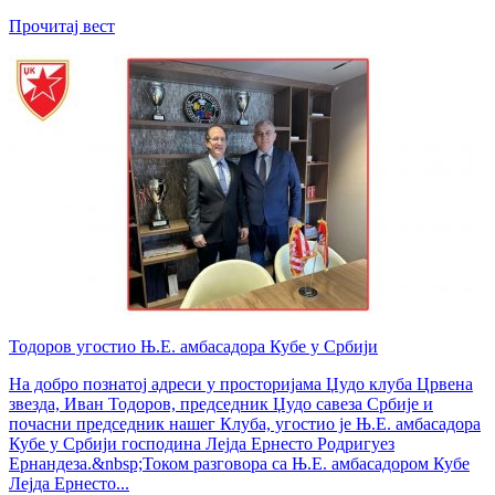
Прочитај вест
Тодоров угостио Њ.Е. амбасадора Кубе у Србији
На добро познатој адреси у просторијама Џудо клуба Црвена
звезда, Иван Тодоров, председник Џудо савеза Србије и
почасни председник нашег Клуба, угостио је Њ.Е. амбасадора
Кубе у Србији господина Лејда Ернесто Родригуез
Ернандеза.&nbsp;Током разговора са Њ.Е. амбасадором Кубе
Лејда Ернесто...