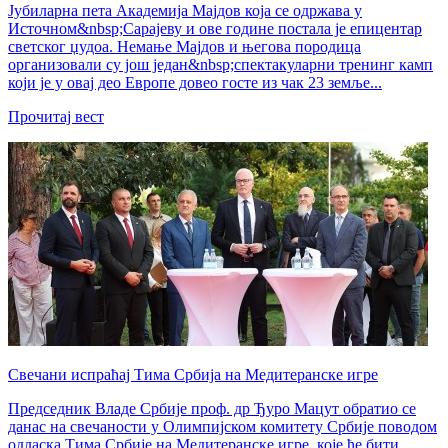
Јубиларна пета Академија Мајдов која се одржава у
Источном&nbsp;Сарајеву и ове године постала је епицентар
светског џудоа. Немање Мајдов и његова породица
организовали су још један&nbsp;спектакуларни тренинг камп
који је у овај део Европе довео госте из чак 23 земље...
Прочитај вест
Свечани испраћај Тима Србија на Медитеранске игре
Председник Владе Србије проф. др Ђуро Мацут обратио се
данас на свечаности у Олимпијском комитету Србије поводом
одласка Тима Србије на Медитеранске игре, које ће бити