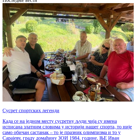
Последње вести
Сусрет спортских легенди
Када се на једном месту сусретну људи чија су имена
исписана златним словима у историји нашег спорта, то није
само обичан састанак – то је празник олимпизма и то у
Сарајеву, граду домаћину ЗОИ 1984. године. ЊЕ Иван