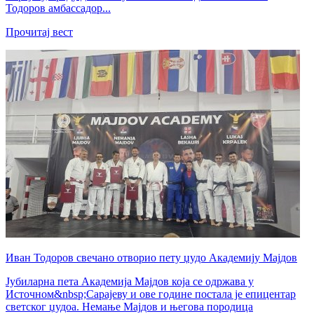
Тодоров амбассадор...
Прочитај вест
Иван Тодоров свечано отворио пету џудо Академију Мајдов
Јубиларна пета Академија Мајдов која се одржава у
Источном&nbsp;Сарајеву и ове године постала је епицентар
светског џудоа. Немање Мајдов и његова породица