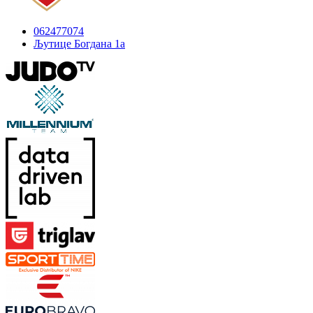
062477074
Љутице Богдана 1а