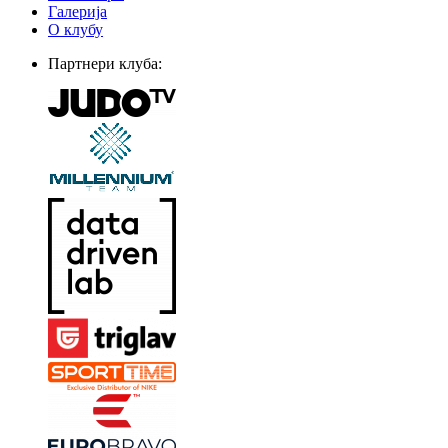
Галерија
О клубу
Партнери клуба: