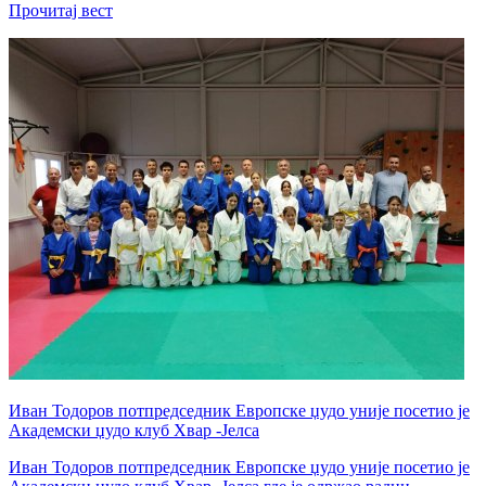
Прочитај вест
Иван Тодоров потпредседник Европске џудо уније посетио је
Академски џудо клуб Хвар -Јелса
Иван Тодоров потпредседник Европске џудо уније посетио је