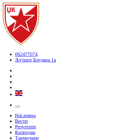
062477074
Љутице Богдана 1а
Насловна
Вести
Резултати
Календар
Такмичари