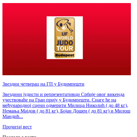
Звездин четверац на ГП у Будимпешти
Звездини јудисти и репрезентативци Србије овог викенда
учествоваће на Гран прију у Будимпешти. Снаге ће на
међународној сцени одмерити Милица Николић ( до 48 кг),
Немања Мајдов ( до 81 кг), Бојан Дошен ( до 81 кг) и Милош
Мандић...
Прочитај вест