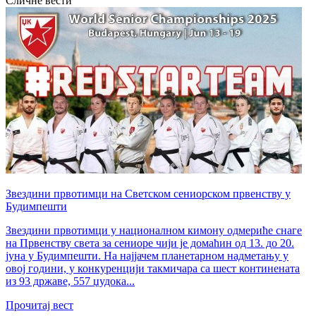
Сличне вести
Звездини првотимци на Светском сениорском првенству у
Будимпешти
Звездини првотимци у националном кимону одмериће снаге
на Првенству света за сениоре чији је домаћин од 13. до 20.
јуна у Будимпешти. На најјачем планетарном надметању у
овој години, у конкуренцији такмичара са шест континената
из 93 државе, 557 џудока...
Прочитај вест