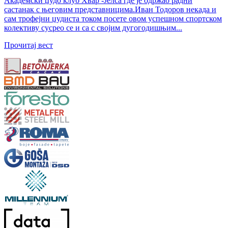
Академски џудо клуб Хвар -Јелса где је одржао радни
састанак с његовим представницима.Иван Тодоров некада и
сам трофејни џудиста током посете овом успешном спортском
колективу сусрео се и са с својим дугогодишњим...
Прочитај вест