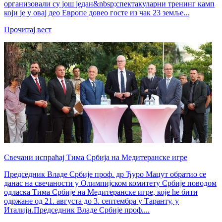
организовали су још један&nbsp;спектакуларни тренинг камп
који је у овај део Европе довео госте из чак 23 земље...
Прочитај вест
Свечани испраћај Тима Србија на Медитеранске игре
Председник Владе Србије проф. др Ђуро Мацут обратио се
данас на свечаности у Олимпијском комитету Србије поводом
одласка Тима Србије на Медитеранске игре, које ће бити
одржане од 21. августа до 3. септембра у Таранту, у
Италији.Председник Владе Србије проф....