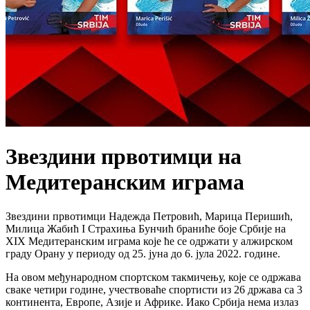
Звездини првотимци на
Медитеранским играма
Звездини првотимци Надежда Петровић, Марица Перишић,
Милица Жабић I Страхиња Бунчић браниће боје Србије на
XIX Медитеранским играма које ће се одржати у алжирском
граду Орану у периоду од 25. јуна до 6. јула 2022. године.
На овом међународном спортском такмичењу, које се одржава
сваке четири године, учествоваће спортисти из 26 држава са 3
континента, Европе, Азије и Африке. Иако Србија нема излаз