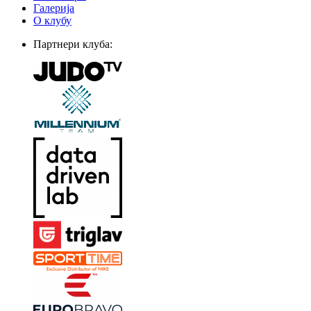
Галерија
О клубу
Партнери клуба: