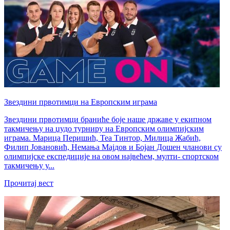
Звездини првотимци на Европским играма
Звездини првотимци браниће боје наше државе у екипном
такмичењу на џудо турниру на Европским олимпијским
играма. Марица Перишић, Теа Тинтор, Милица Жабић,
Филип Јовановић, Немања Мајдов и Бојан Дошен чланови су
олимпијске експедиције на овом највећем, мулти- спортском
такмичењу у...
Прочитај вест