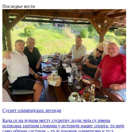
Последње вести
Сусрет олимпијских легенди
Када се на једном месту сусретну људи чија су имена
исписана златним словима у историји нашег спорта, то није
само обичан састанак – то је празник олимпизма и то у