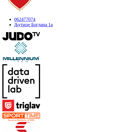
062477074
Љутице Богдана 1а