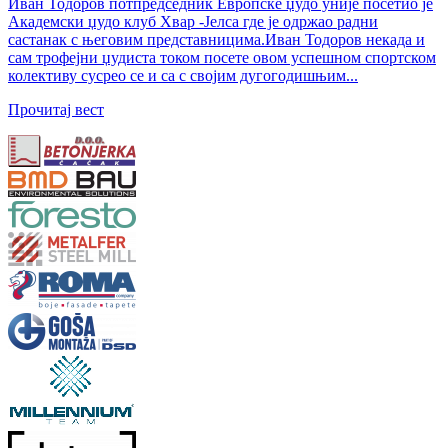
Иван Тодоров потпредседник Европске џудо уније посетио је
Академски џудо клуб Хвар -Јелса где је одржао радни
састанак с његовим представницима.Иван Тодоров некада и
сам трофејни џудиста током посете овом успешном спортском
колективу сусрео се и са с својим дугогодишњим...
Прочитај вест