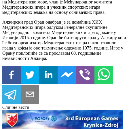
на Медитеранско море, члан је Међународног комитета
Медитеранских игара и учесник спортских игара
медитеранских земаља на основу оснивачких права.
Алжирски град Оран одабран је за домаћина XИX
Медитеранских игара одлуком Генералне скупштине
Међународног комитета Медитеранских игара одржане у
Италији 2015. године. Оран ће бити други град у Алжиру који
ће бити организатор Медитеранских игара након главног
града у којем је ово такмичење одржано 1975. године. Игре у
Орану поклопиће се са прославом 60. годишњице
независности Алжира.
Сличне вести