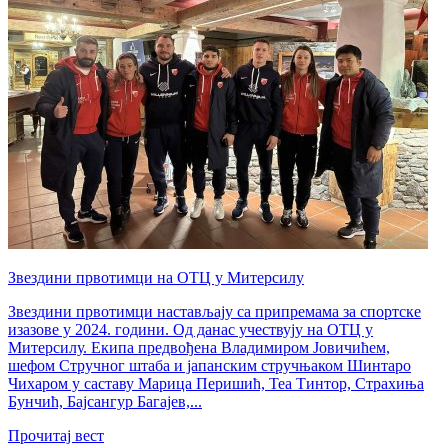
Звездини првотимци на ОТЦ у Митерсилу
Звездини првотимци настављају са припремама за спортске
изазове у 2024. години. Од данас учествују на ОТЦ у
Митерсилу. Екипа предвођена Владимиром Јовичићем,
шефом Стручног штаба и јапанским стручњаком Шинтаро
Чихаром у саставу Марица Перишић, Теа Тинтор, Страхиња
Бунчић, Бајсангур Багајев,...
Прочитај вест