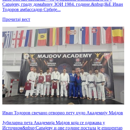
Сарајеву, граду домаћину ЗОИ 1984. године.&nbsp;ЊЕ Иван
Тодоров амбассадор Србије...
Прочитај вест
Иван Тодоров свечано отворио пету џудо Академију Мајдов
Јубиларна пета Академија Мајдов која се одржава у
Источном&nbsp;Сарајеву и ове године постала је епицентар