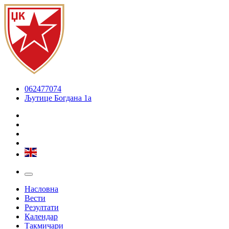
062477074
Љутице Богдана 1а
Насловна
Вести
Резултати
Календар
Такмичари