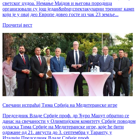
светског џудоа. Немање Мајдов и његова породица
организовали су још један&nbsp;спектакуларни тренинг камп
који је у овај део Европе довео госте из чак 23 земље...
Прочитај вест
Свечани испраћај Тима Србија на Медитеранске игре
Председник Владе Србије проф. др Ђуро Мацут обратио се
данас на свечаности у Олимпијском комитету Србије поводом
одласка Тима Србије на Медитеранске игре, које ће бити
одржане од 21. августа до 3. септембра у Таранту, у
Италији.Председник Владе Србије проф....