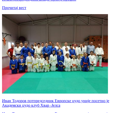
Прочитај вест
Иван Тодоров потпредседник Европске џудо уније посетио је
Академски џудо клуб Хвар -Јелса