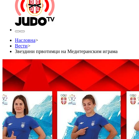
Насловна
>
Вести
>
Звездини првотимци на Медитеранским играма