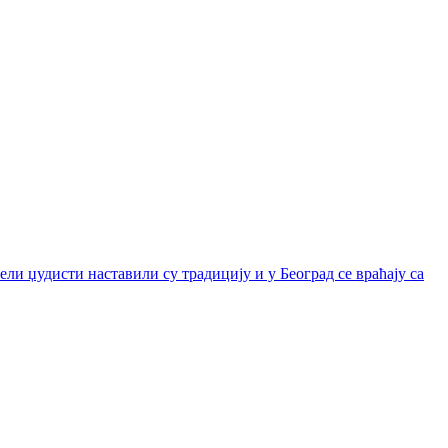
и џудисти наставили су традицију и у Београд се враћају са