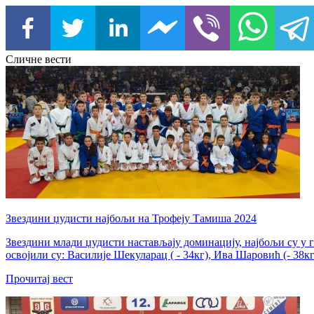
Сличне вести
Звездини џудисти најбољи на Трофеју Тамиша 2024
Звездини млади џудисти настављају доминацију, најбољи су у 
освојили су: Василије Шекуларац ( - 34кг), Ива Шаровић (- 38к
Прочитај вест