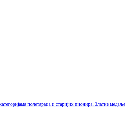
категоријама полетараца и старијих пионира. Златне медаље