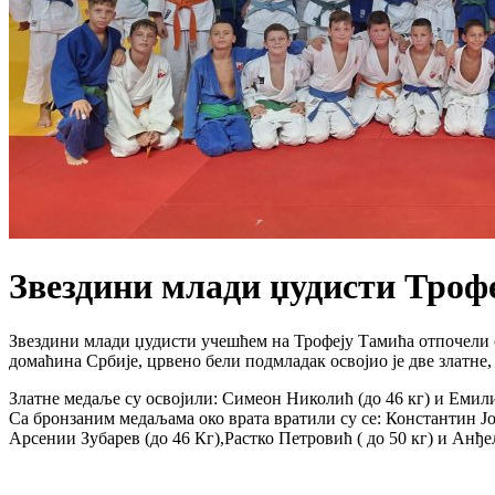
Звездини млади џудисти Троф
Звездини млади џудисти учешћем на Трофеју Тамића отпочели су
домаћина Србије, црвено бели подмладак освојио је две златне,
Златне медаље су освојили: Симеон Николић (до 46 кг) и Емили
Са бронзаним медаљама око врата вратили су се: Константин Јов
Арсении Зубарев (до 46 Кг),Растко Петровић ( до 50 кг) и Анђе