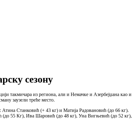
рску сезону
ији такмичара из региона, али и Немачке и Азербејџана као и
ману заузели треће место.
Атина Станковић (+ 43 кг) и Матија Радовановић (до 66 кг).
(до 55 Кг), Ива Шаровић (до 48 кг), Уна Вигњевић (до 52 кг),