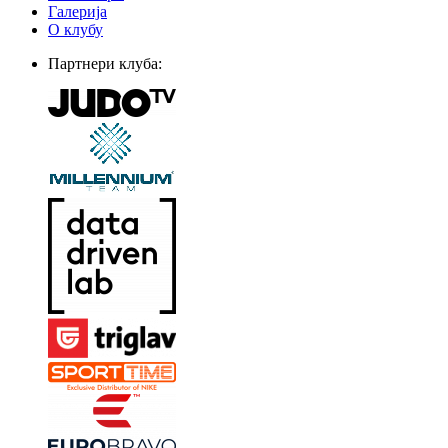
Галерија
О клубу
Партнери клуба: