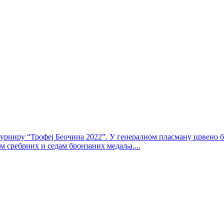
рниру “Трофеј Беочина 2022”. У генералном пласману црвено бел
ам сребрних и седам бронзаних медаља....