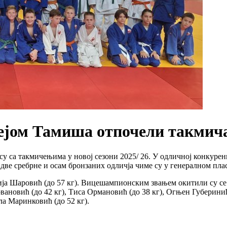
ејом Тамиша отпочели такмича
 са такмичењима у новој сезони 2025/ 26. У одличној конкуренц
 две сребрне и осам бронзаних одличја чиме су у генералном плас
ја Шаровић (до 57 кг). Вицешампионским звањем окитили су се: 
ановић (до 42 кг), Тиса Ормановић (до 38 кг), Огњен Губеринић 
ла Маринковић (до 52 кг).