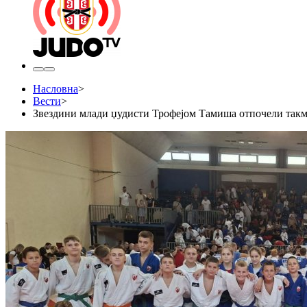
Насловна
>
Вести
>
Звездини млади џудисти Трофејом Тамиша отпочели такм