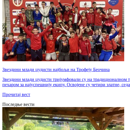
Звездини млади џудисти најбољи на Трофеју Беочина
Звездини млади џудисти тријумфовали су на традиционалном ту
пехаром за најуспешнију екипу. Освојене су четири златне, сед
Прочитај вест
Последње вести