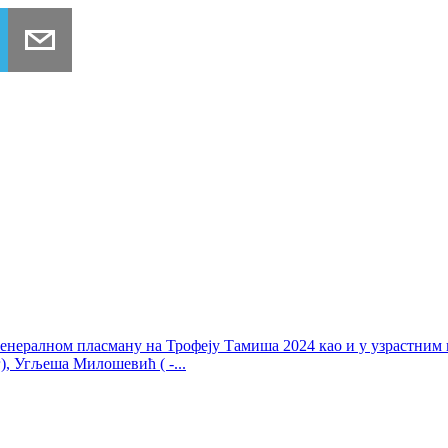
генералном пласману на Трофеју Тамиша 2024 као и у узрастним 
г), Угљеша Милошевић ( -...