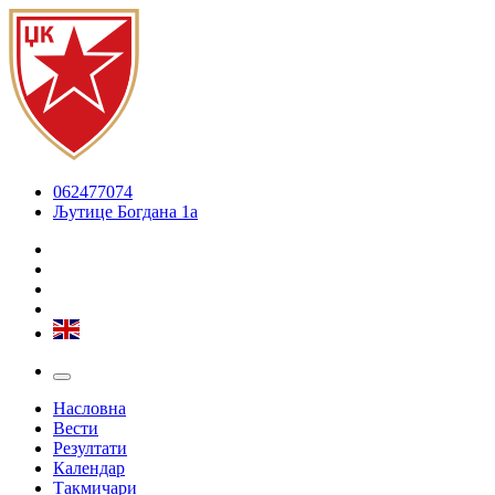
062477074
Љутице Богдана 1а
Насловна
Вести
Резултати
Календар
Такмичари