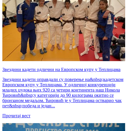
Звездини кадети одлични на Европском купу у Теплицама
Звездини кадети оправдали су поверење на&nbsp;кадетском
Европском купу у Теплицама. У одличној конкуренцији
младих џудока њих 920 са четири континента наш Никола
Ћировић&nbsp;у категорији до 90 килограма окитио се
бронзаном медаљом. Ћировић је у Теплицама остварио чак
пет&nbsp;победа и један...
Прочитај вест