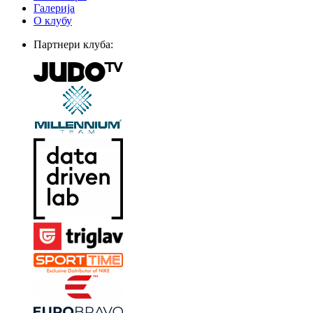
Галерија
О клубу
Партнери клуба: