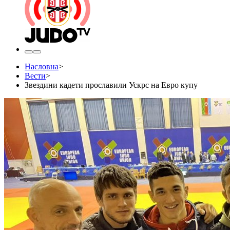
Насловна
>
Вести
>
Звездини кадети прославили Ускрс на Евро купу