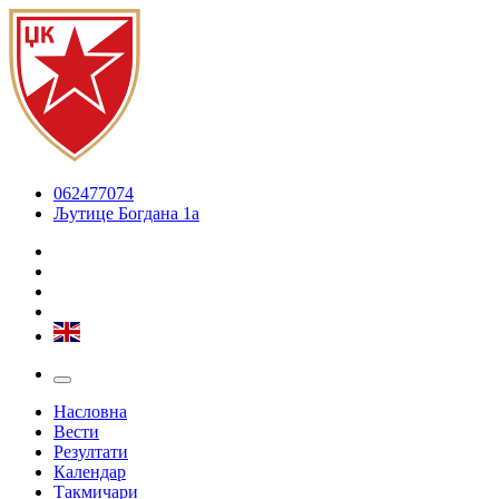
062477074
Љутице Богдана 1а
Насловна
Вести
Резултати
Календар
Такмичари