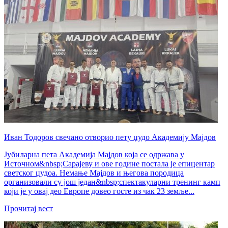
Иван Тодоров свечано отворио пету џудо Академију Мајдов
Јубиларна пета Академија Мајдов која се одржава у
Источном&nbsp;Сарајеву и ове године постала је епицентар
светског џудоа. Немање Мајдов и његова породица
организовали су још један&nbsp;спектакуларни тренинг камп
који је у овај део Европе довео госте из чак 23 земље...
Прочитај вест