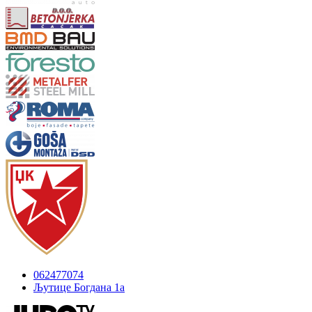
062477074
Љутице Богдана 1а