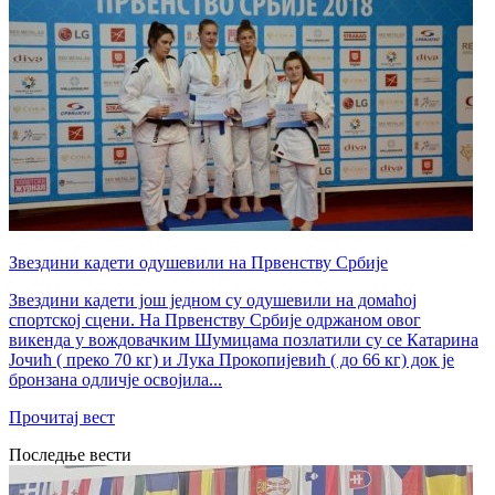
Звездини кадети одушевили на Првенству Србије
Звездини кадети још једном су одушевили на домаћој
спортској сцени. На Првенству Србије одржаном овог
викенда у вождовачким Шумицама позлатили су се Катарина
Јочић ( преко 70 кг) и Лука Прокопијевић ( до 66 кг) док је
бронзана одличје освојила...
Прочитај вест
Последње вести