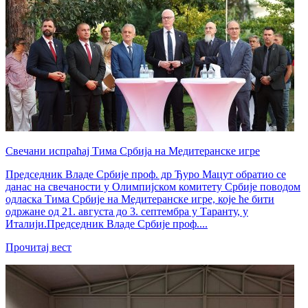
Свечани испраћај Тима Србија на Медитеранске игре
Председник Владе Србије проф. др Ђуро Мацут обратио се
данас на свечаности у Олимпијском комитету Србије поводом
одласка Тима Србије на Медитеранске игре, које ће бити
одржане од 21. августа до 3. септембра у Таранту, у
Италији.Председник Владе Србије проф....
Прочитај вест