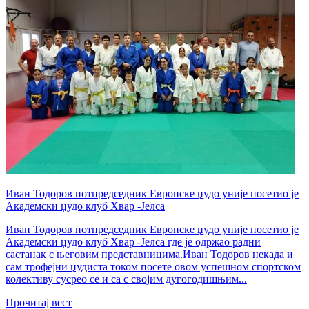
Иван Тодоров потпредседник Европске џудо уније посетио је
Академски џудо клуб Хвар -Јелса
Иван Тодоров потпредседник Европске џудо уније посетио је
Академски џудо клуб Хвар -Јелса где је одржао радни
састанак с његовим представницима.Иван Тодоров некада и
сам трофејни џудиста током посете овом успешном спортском
колективу сусрео се и са с својим дугогодишњим...
Прочитај вест