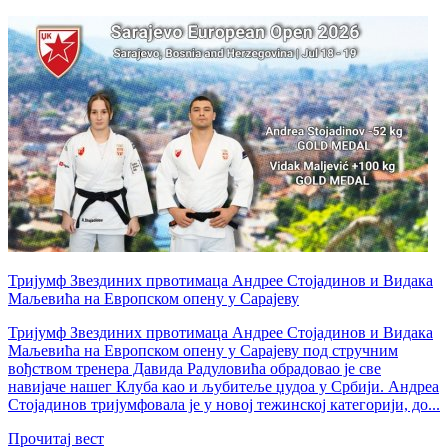
Тријумф Звездиних првотимаца Андрее Стојадинов и Видака
Маљевића на Европском опену у Сарајеву
Тријумф Звездиних првотимаца Андрее Стојадинов и Видака
Маљевића на Европском опену у Сарајеву под стручним
вођством тренера Давида Радуловића обрадовао је све
навијаче нашег Клуба као и љубитеље џудоа у Србији. Андреа
Стојадинов тријумфовала је у новој тежинској категорији, до...
Прочитај вест