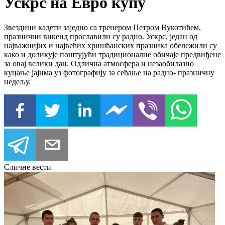
Ускрс на Евро купу
Звездини кадети заједно са тренером Петром Вукотићем,
празнични викенд прославили су радно. Ускрс, један од
најважнијих и највећих хришћанских празника обележили су
како и доликује поштујући традиционалне обичаје предвиђене
за овај велики дан. Одлична атмосфера и незаобилазно
куцање јајима уз фотографију за сећање на радно- празничну
недељу.
Сличне вести