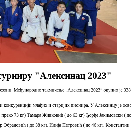
 турниру "Алексинац 2023"
езони. Међународно такмичење „Алексинац 2023“ окупио је 338 б
и конкуренцији млађих и старијих пионира. У Алексинцу је осво
 преко 73 кг) Тамара Живковић ( до 63 кг) Ђорђе Јакимовски ( до
брадовић ( до 38 кг), Илија Петровић ( до 46 кг), Константин Д