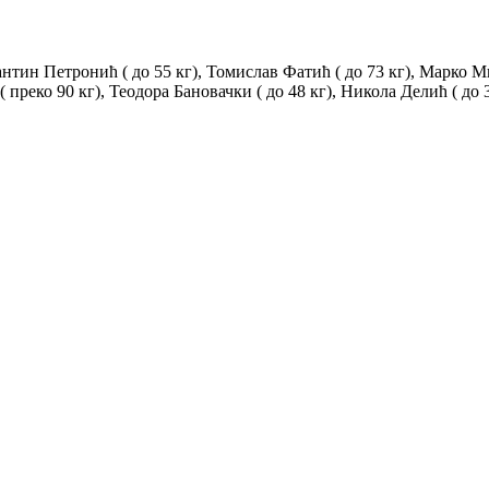
антин Петронић ( до 55 кг), Томислав Фатић ( до 73 кг), Марко М
( преко 90 кг), Теодора Бановачки ( до 48 кг), Никола Делић ( до 