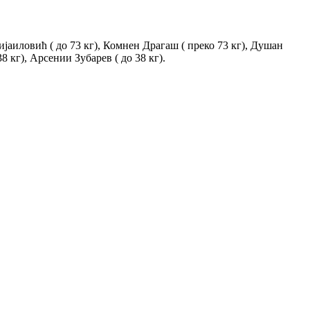
ијаиловић ( до 73 кг), Комнен Драгаш ( преко 73 кг), Душан
38 кг), Арсении Зубарев ( до 38 кг).