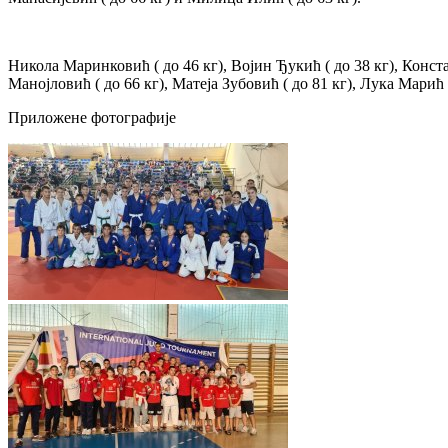
Никола Маринковић ( до 46 кг), Војин Ђукић ( до 38 кг), Конст
Манојловић ( до 66 кг), Матеја Зубовић ( до 81 кг), Лука Марић 
Приложене фотографије