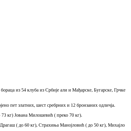
ораца из 54 клуба из Србије али и Мађарске, Бугарске, Грчке
јено пет златних, шест сребрних и 12 бронзаних одличја.
 73 кг) Јована Милошевић ( преко 70 кг).
рагаш ( до 60 кг), Страхиња Манојловић ( до 50 кг), Михајло