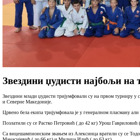
Звездини џудисти најбољи на
Звездини млади џудисти тријумфовали су на првом турниру у с
и Северне Македоније.
Црвено бела екипа тријумфовала је у генералном пласману али 
Позлатили су се Растко Петровић ( до 42 кг) Урош Гавриловић (
Са вицешампионским звањем из Алексинца вратили су се Тодор О
Манасијевић ( до 66 кг) и Милица Илић ( до 63 кг).