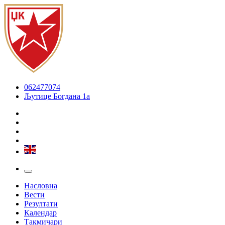
062477074
Љутице Богдана 1а
Насловна
Вести
Резултати
Календар
Такмичари