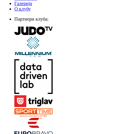
Галерија
О клубу
Партнери клуба: