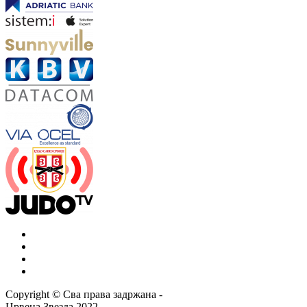
Copyright ©
Сва права задржана
-
Црвена Звезда
2022