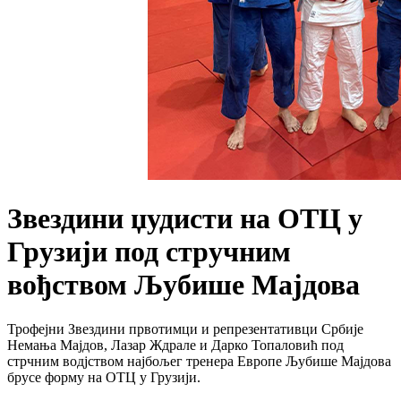
Звездини џудисти на ОТЦ у
Грузији под стручним
вођством Љубише Мајдова
Трофејни Звездини првотимци и репрезентативци Србије
Немања Мајдов, Лазар Ждрале и Дарко Топаловић под
стрчним водјством најбољег тренера Европе Љубише Мајдова
брусе форму на ОТЦ у Грузији.