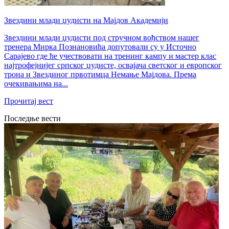
Звездини млади џудисти на Мајдов Академији
Звездини млади џудисти под стручном вођством нашег
тренера Мирка Познановића допутовали су у Источно
Сарајево где ће учествовати на тренинг кампу и мастер клас
најтрофејнијег српског џудисте, освајача светског и европског
трона и Звездиног првотимца Немање Мајдова. Према
очекивањима на...
Прочитај вест
Последње вести