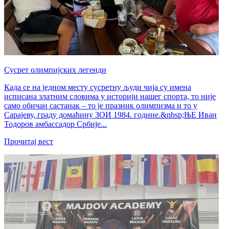
Сусрет олимпијских легенди
Када се на једном месту сусретну људи чија су имена
исписана златним словима у историји нашег спорта, то није
само обичан састанак – то је празник олимпизма и то у
Сарајеву, граду домаћину ЗОИ 1984. године.&nbsp;ЊЕ Иван
Тодоров амбассадор Србије...
Прочитај вест