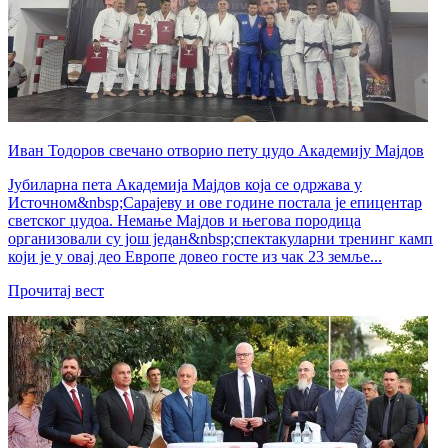
Иван Тодоров свечано отворио пету џудо Академију Мајдов
Јубиларна пета Академија Мајдов која се одржава у
Источном&nbsp;Сарајеву и ове године постала је епицентар
светског џудоа. Немање Мајдов и његова породица
организовали су још један&nbsp;спектакуларни тренинг камп
који је у овај део Европе довео госте из чак 23 земље...
Прочитај вест