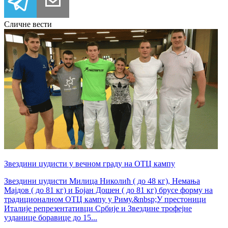
Сличне вести
Звездини џудисти у вечном граду на ОТЦ кампу
Звездини џудисти Милица Николић ( до 48 кг), Немања
Мајдов ( до 81 кг) и Бојан Дошен ( до 81 кг) брусе форму на
традиционалном ОТЦ кампу у Риму.&nbsp;У престоници
Италије репрезентативци Србије и Звездине трофејне
узданице боравице до 15...