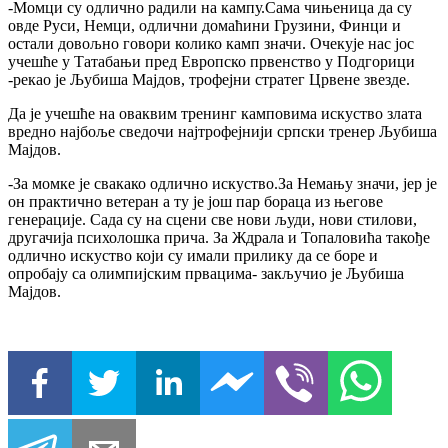
-Момци су одлично радили на кампу.Сама чињеница да су
овде Руси, Немци, одлични домаћини Грузини, Финци и
остали довољно говори колико камп значи. Очекује нас јос
учешће у Татабањи пред Европско првенство у Подгорици
-рекао је Љубиша Мајдов, трофејни стратег Црвене звезде.
Да је учешће на оваквим тренинг камповима искуство злата
вредно најбоље сведочи најтрофејнији српски тренер Љубиша
Мајдов.
-За момке је свакако одлично искуство.За Немању значи, јер је
он практично ветеран а ту је још пар бораца из његове
генерације. Сада су на сцени све нови људи, нови стилови,
другачија психолошка прича. За Ждрала и Топаловића такође
одлично искуство који су имали прилику да се боре и
опробају са олимпијским првацима- закључио је Љубиша
Мајдов.