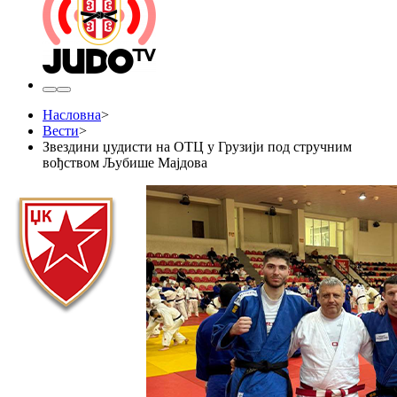
Насловна
>
Вести
>
Звездини џудисти на ОТЦ у Грузији под стручним
вођством Љубише Мајдова