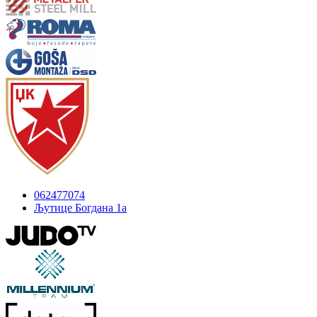
062477074
Љутице Богдана 1а