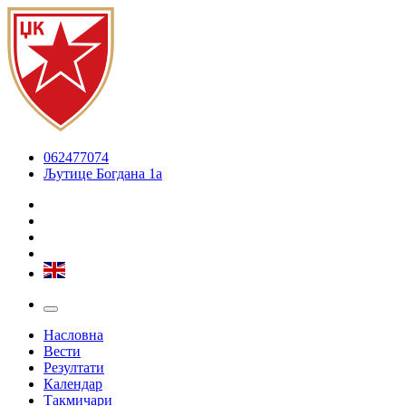
062477074
Љутице Богдана 1а
Насловна
Вести
Резултати
Календар
Такмичари