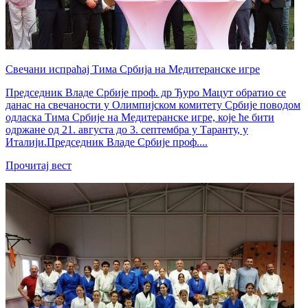
Свечани испраћај Тима Србија на Медитеранске игре
Председник Владе Србије проф. др Ђуро Мацут обратио се
данас на свечаности у Олимпијском комитету Србије поводом
одласка Тима Србије на Медитеранске игре, које ће бити
одржане од 21. августа до 3. септембра у Таранту, у
Италији.Председник Владе Србије проф....
Прочитај вест