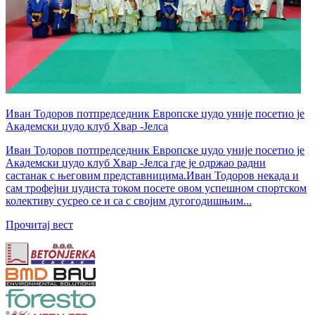
Иван Тодоров потпредседник Европске џудо уније посетио је
Академски џудо клуб Хвар -Јелса
Иван Тодоров потпредседник Европске џудо уније посетио је
Академски џудо клуб Хвар -Јелса где је одржао радни
састанак с његовим представницима.Иван Тодоров некада и
сам трофејни џудиста током посете овом успешном спортском
колективу сусрео се и са с својим дугогодишњим...
Прочитај вест