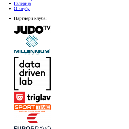
Галерија
О клубу
Партнери клуба: