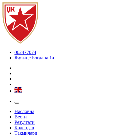
062477074
Љутице Богдана 1а
Насловна
Вести
Резултати
Календар
Такмичари