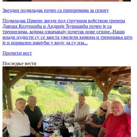
Звездин подмладак почео са припремама за сезону
Подмладак Црвене звезде под стручним вођством тренера
Давора Колунџића и Андрије Ђуришића почео је са
тренинзима, којима означавају почетак нове сезоне.-Наши
млади џудисти су се заиста ужелели кимона и тренирања што
је и нормално имајући у виду да су иза...
Прочитај вест
Последње вести