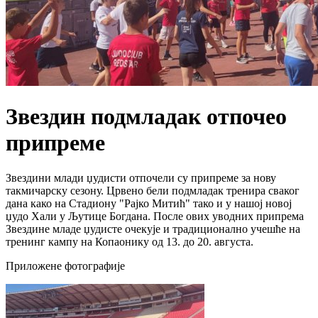
Звездин подмладак отпочео
припреме
Звездини млади џудисти отпочели су припреме за нову
такмичарску сезону. Црвено бели подмладак тренира сваког
дана како на Стадиону "Рајко Митић" тако и у нашој новој
џудо Хали у Љутице Богдана. После ових уводних припрема
Звездине младе џудисте очекује и традиционално учешће на
тренинг кампу на Копаонику од 13. до 20. августа.
Приложене фотографије