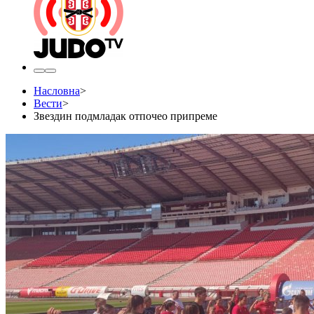
Насловна
>
Вести
>
Звездин подмладак отпочео припреме