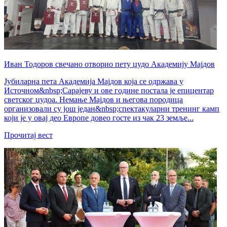
Иван Тодоров свечано отворио пету џудо Академију Мајдов
Јубиларна пета Академија Мајдов која се одржава у
Источном&nbsp;Сарајеву и ове године постала је епицентар
светског џудоа. Немање Мајдов и његова породица
организовали су још један&nbsp;спектакуларни тренинг камп
који је у овај део Европе довео госте из чак 23 земље...
Прочитај вест