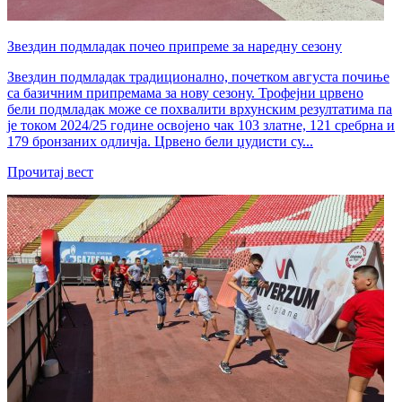
Звездин подмладак почео припреме за наредну сезону
Звездин подмладак традиционално, почетком августа почиње
са базичним припремама за нову сезону. Трофејни црвено
бели подмладак може се похвалити врхунским резултатима па
је током 2024/25 године освојено чак 103 златне, 121 сребрна и
179 бронзаних одличја. Црвено бели џудисти су...
Прочитај вест