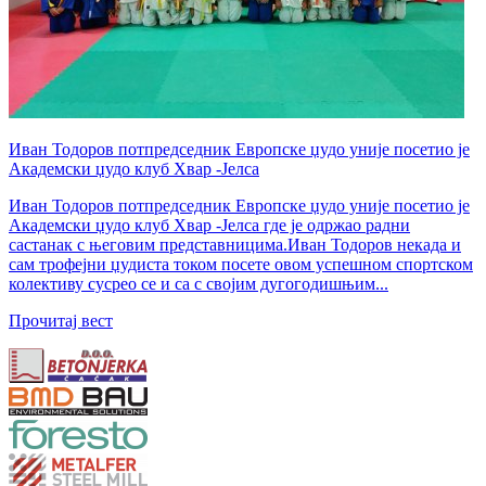
Иван Тодоров потпредседник Европске џудо уније посетио је
Академски џудо клуб Хвар -Јелса
Иван Тодоров потпредседник Европске џудо уније посетио је
Академски џудо клуб Хвар -Јелса где је одржао радни
састанак с његовим представницима.Иван Тодоров некада и
сам трофејни џудиста током посете овом успешном спортском
колективу сусрео се и са с својим дугогодишњим...
Прочитај вест