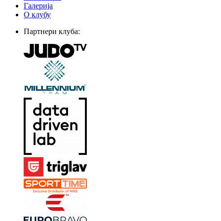
Галерија
О клубу
Партнери клуба: