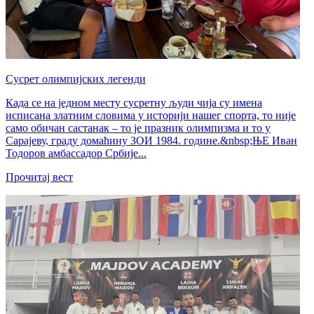
Сусрет олимпијских легенди
Када се на једном месту сусретну људи чија су имена
исписана златним словима у историји нашег спорта, то није
само обичан састанак – то је празник олимпизма и то у
Сарајеву, граду домаћину ЗОИ 1984. године.&nbsp;ЊЕ Иван
Тодоров амбассадор Србије...
Прочитај вест