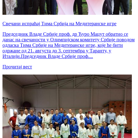
Свечани испраћај Тима Србија на Медитеранске игре
Председник Владе Србије проф. др Ђуро Мацут обратио се
данас на свечаности у Олимпијском комитету Србије поводом
одласка Тима Србије на Медитеранске игре, које ће бити
одржане од 21. августа до 3. септембра у Таранту, у
Италији.Председник Владе Србије проф....
Прочитај вест