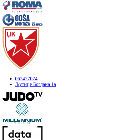
062477074
Љутице Богдана 1а