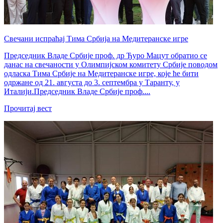
Свечани испраћај Тима Србија на Медитеранске игре
Председник Владе Србије проф. др Ђуро Мацут обратио се
данас на свечаности у Олимпијском комитету Србије поводом
одласка Тима Србије на Медитеранске игре, које ће бити
одржане од 21. августа до 3. септембра у Таранту, у
Италији.Председник Владе Србије проф....
Прочитај вест