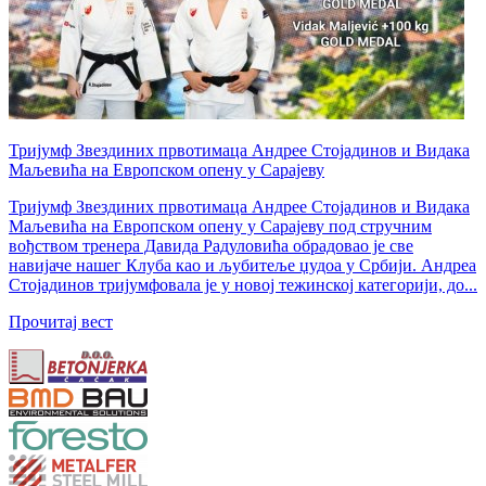
Тријумф Звездиних првотимаца Андрее Стојадинов и Видака
Маљевића на Европском опену у Сарајеву
Тријумф Звездиних првотимаца Андрее Стојадинов и Видака
Маљевића на Европском опену у Сарајеву под стручним
вођством тренера Давида Радуловића обрадовао је све
навијаче нашег Клуба као и љубитеље џудоа у Србији. Андреа
Стојадинов тријумфовала је у новој тежинској категорији, до...
Прочитај вест