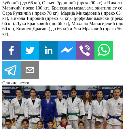
Зубовић ( до 66 кг), Огњен Ђуришић (преко 90 кг) и Никола
Маричић( преко 100 кг). Бранзаним медаљама окитили су се
Сара Ружичић ( преко 70 кг), Марија Михајловић ( преко 63
кг), Никола Ћировић (преко 73 кг), Ђорђе Јакимовски (преко
66 кг), Лука Бранковић ( до 66 кг), Михајло Манасијевић ( до
60 кг), Комнен Драгаш ( до 66 кг) и Уна Мраковић (преко 56
кг).
Сличне вести