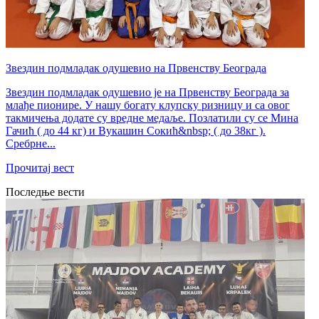
Звездин подмладак одушевио на Првенству Београда
Звездин подмладак одушевио је на Првенству Београда за
млађе пионире. У нашу богату клупску ризницу и са овог
такмичења додате су вредне медаље. Позлатили су се Мина
Гачић ( до 44 кг) и Вукашин Сокић&nbsp; ( до 38кг ).
Сребрне...
Прочитај вест
Последње вести