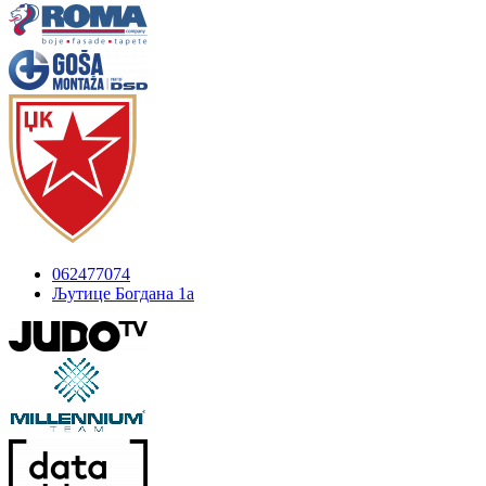
062477074
Љутице Богдана 1а