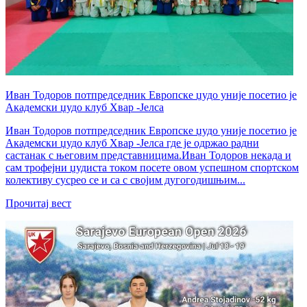
Иван Тодоров потпредседник Европске џудо уније посетио је
Академски џудо клуб Хвар -Јелса
Иван Тодоров потпредседник Европске џудо уније посетио је
Академски џудо клуб Хвар -Јелса где је одржао радни
састанак с његовим представницима.Иван Тодоров некада и
сам трофејни џудиста током посете овом успешном спортском
колективу сусрео се и са с својим дугогодишњим...
Прочитај вест