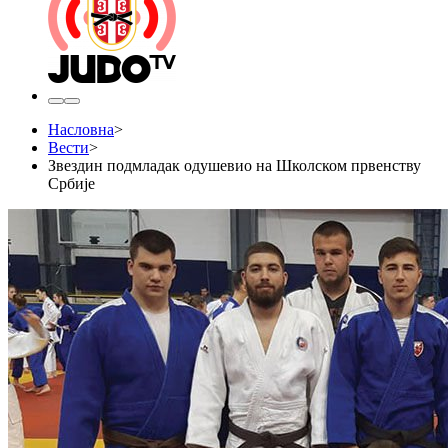
Насловна
>
Вести
>
Звездин подмладак одушевио на Школском првенству
Србије