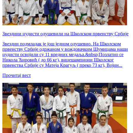
Звездини џудисти одушевили на Школском првенству Србије
Звездин подмладак је још једном одушевио. На Школском
првенству Србије одржаном у вождовачким Шумицама наши
џудисти освојили су 11 вредних медаља.&nbsp;Позлатио се
Никола Ћировић ( до 66 кг), вицешампиони Школског
првенства Србије су Матеја Крагуљ ( преко 73 кг), Војин...
Прочитај вест