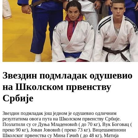
Звездин подмладак одушевио
на Школском првенству
Србије
Звездин подмладак још једном је одушевио одличним
резултатима овога пута на Школском првенству Србије.
Позлатили су се Дуња Младеновић ( до 70 кг), Вук Боговац (
преко 90 кг), Јован Јововић ( преко 73 кг). Вицешампиони
Школског првенства су Мина Гачић ( до 48 кг), Матија