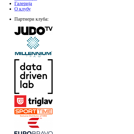
Галерија
О клубу
Партнери клуба: