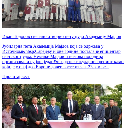
Иван Тодоров свечано отворио пету џудо Академију Мајдов
Јубиларна пета Академија Мајдов која се одржава у
Источном&nbsp;Сарајеву и ове године постала је епицентар
светског џудоа. Немање Мајдов и његова породица
организовали су још један&nbsp;спектакуларни тренинг камп
који је у овај део Европе довео госте из чак 23 земље...
Прочитај вест