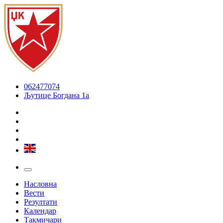
062477074
Љутице Богдана 1а
Насловна
Вести
Резултати
Календар
Такмичари