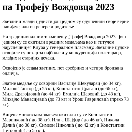
на Трофеју Вождовца 2023
Звездини млади џудисти још једном су одушевили своје верне
навијаче, али и тренере и родитеље.
На традиционалном такмичењу „Трофеј Вождовца 2023“ још
једном су се окитили вредним медаљама као и титулом
најуспешнијег Клуба у генералном пласману. Звездине џудоке
освојиле су пехар за најбоље и у конкуренцији полетараца,
млађих и старијих дечака.
Освојено је седам златних, пет сребрних и четири бронзана
одличја.
Златне медаље су освојили Василије Шекуларац (до 34 кг),
Милош Тинтор (до 55 кг), Константин Драгаш (до 66 кг),
Мила Драгојловић (до 44 кг), Емилија Шаровић (до 48 кг),
Михајло Манасијевић (до 73 кг) и Урош Гавриловић (преко 73
кг).
Вицешампионским звањем окитили су се Константин
Маринковић ( до 38 кг), Илија Шајфар ( до 46 кг), Никола
Делић ( до 38 кг), Симеон Николић ( до 42 кг) и Константин
Петронић ( до 55 кг),