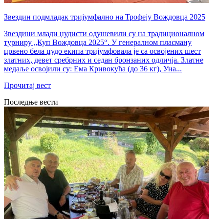
Звездин подмладак тријумфално на Трофеју Вождовца 2025
Звездини млади џудисти одушевили су на традиционалном
турниру „Куп Вождовца 2025“. У генералном пласману
црвено бела џудо екипа тријумфовала је са освојених шест
златних, девет сребрних и седан бронзаних одличја. Златне
медаље освојили су: Ема Кривокућа (до 36 кг), Уна...
Прочитај вест
Последње вести