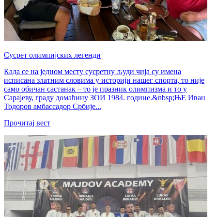
Сусрет олимпијских легенди
Када се на једном месту сусретну људи чија су имена
исписана златним словима у историји нашег спорта, то није
само обичан састанак – то је празник олимпизма и то у
Сарајеву, граду домаћину ЗОИ 1984. године.&nbsp;ЊЕ Иван
Тодоров амбассадор Србије...
Прочитај вест