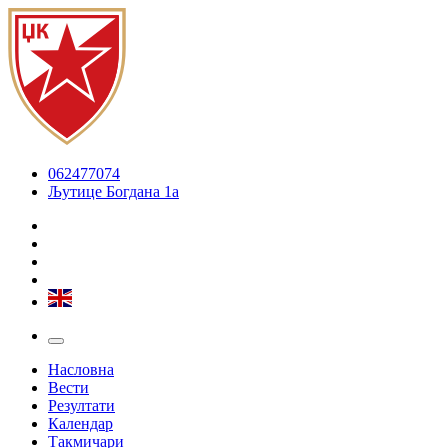
062477074
Љутице Богдана 1а
Насловна
Вести
Резултати
Календар
Такмичари