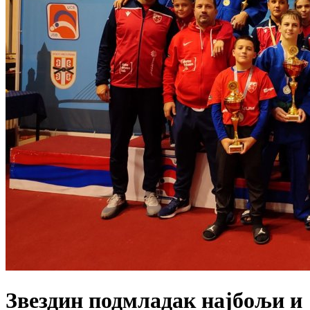
Звездин подмладак најбољи и