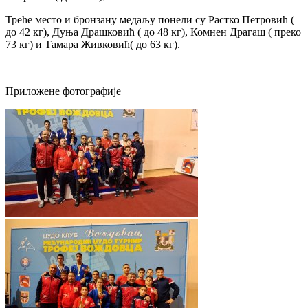
Треће место и бронзану медаљу понели су Растко Петровић (
до 42 кг), Дуња Драшковић ( до 48 кг), Комнен Драгаш ( преко
73 кг) и Тамара Живковић( до 63 кг).
Приложене фотографије