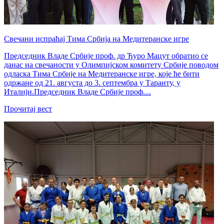
Свечани испраћај Тима Србија на Медитеранске игре
Председник Владе Србије проф. др Ђуро Мацут обратио се
данас на свечаности у Олимпијском комитету Србије поводом
одласка Тима Србије на Медитеранске игре, које ће бити
одржане од 21. августа до 3. септембра у Таранту, у
Италији.Председник Владе Србије проф....
Прочитај вест