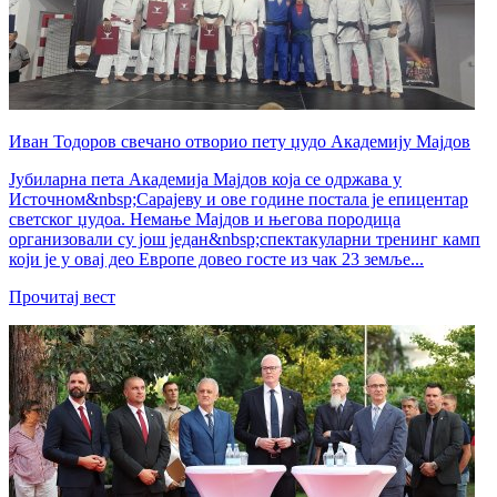
Иван Тодоров свечано отворио пету џудо Академију Мајдов
Јубиларна пета Академија Мајдов која се одржава у
Источном&nbsp;Сарајеву и ове године постала је епицентар
светског џудоа. Немање Мајдов и његова породица
организовали су још један&nbsp;спектакуларни тренинг камп
који је у овај део Европе довео госте из чак 23 земље...
Прочитај вест