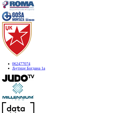
062477074
Љутице Богдана 1а