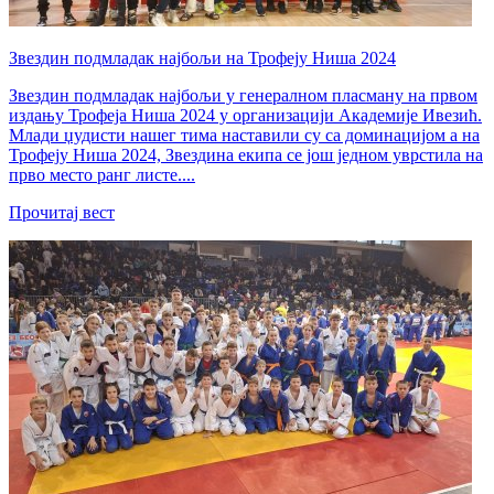
Звездин подмладак најбољи на Трофеју Ниша 2024
Звездин подмладак најбољи у генералном пласману на првом
издању Трофеја Ниша 2024 у организацији Академије Ивезић.
Млади џудисти нашег тима наставили су са доминацијом а на
Трофеју Ниша 2024, Звездина екипа се још једном уврстила на
прво место ранг листе....
Прочитај вест