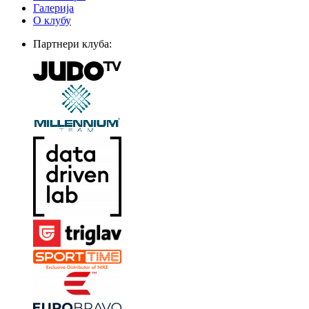
Галерија
О клубу
Партнери клуба: