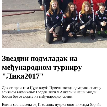
Звездин подмладак на
међународном турниру
"Лика2017"
Док се први тим Џудо клуба Црвена звезда одмерава снаге у
елитном такмичењу Голден лиги у Анкари и наши млади
борци брусе форму на међународној сцени.
Екипа састављена од 11 младих џудока овог викенда бориће