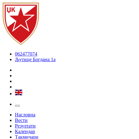
062477074
Љутице Богдана 1а
Насловна
Вести
Резултати
Календар
Такмичари