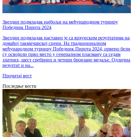
Звездин подмладак најбољи на међународном турниру
Победник Пирота 2024
Звездин подмладак наставио је са врхунским резултатима на
домаћој такмичарској сцени. На традиционалном
међународном турниру Победник Пирота 2024, црвено бели
су освојили прво место у генералном пласману са седам
златних, шест сребрних и четири бронзане медаље. Одлична
резултат и на...
Прочитај вест
Последње вести