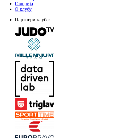
Галерија
О клубу
Партнери клуба: