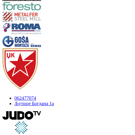
062477074
Љутице Богдана 1а