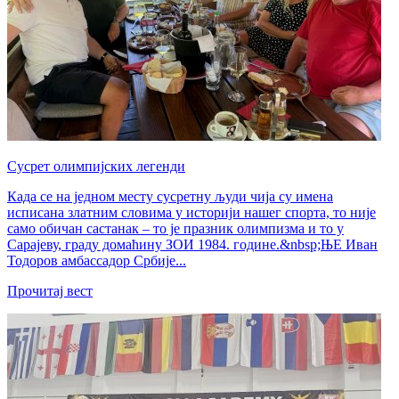
Сусрет олимпијских легенди
Када се на једном месту сусретну људи чија су имена
исписана златним словима у историји нашег спорта, то није
само обичан састанак – то је празник олимпизма и то у
Сарајеву, граду домаћину ЗОИ 1984. године.&nbsp;ЊЕ Иван
Тодоров амбассадор Србије...
Прочитај вест