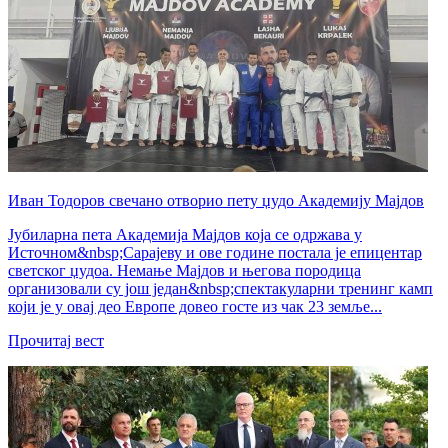
Иван Тодоров свечано отворио пету џудо Академију Мајдов
Јубиларна пета Академија Мајдов која се одржава у
Источном&nbsp;Сарајеву и ове године постала је епицентар
светског џудоа. Немање Мајдов и његова породица
организовали су још један&nbsp;спектакуларни тренинг камп
који је у овај део Европе довео госте из чак 23 земље...
Прочитај вест