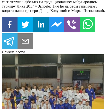
се за титуле најбољих на традиционалном међународном
турниру Лика 2017 у Загребу. Тим ће на овом такмичењу
водити наши тренери Давор Колунџић и Мирко Познановић.
Сличне вести