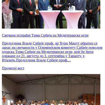
Свечани испраћај Тима Србија на Медитеранске игре
Председник Владе Србије проф. др Ђуро Мацут обратио се
данас на свечаности у Олимпијском комитету Србије поводом
одласка Тима Србије на Медитеранске игре, које ће бити
одржане од 21. августа до 3. септембра у Таранту, у
Италији.Председник Владе Србије проф....
Прочитај вест