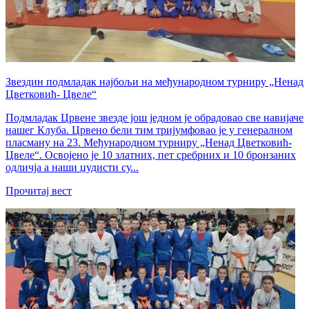
Звездин подмладак најбољи на међународном турниру „Ненад
Цветковић- Цвеле“
Подмладак Црвене звезде још једном је обрадовао све навијаче
нашег Клуба. Црвено бели тим тријумфовао је у генералном
пласману на 23. Међународном турниру „Ненад Цветковић-
Цвеле“. Освојено је 10 златних, пет сребрних и 10 бронзаних
одличја а наши џудисти су...
Прочитај вест