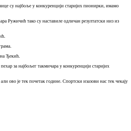
ојчице су најбоље у конкуренцији старијих пионирки, имамо
ра Ружичић тако су наставиле одличан резултатски низ из
ић.
грама.
Ана Ђекић.
 пехар за најбољег такмичара у конкуренцији старијих
али ово је тек почетак године. Спортски изазови нас тек чекају