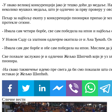
-У овако великој конкуренцији јако је тешко доћи до медаље. 
неколико мушких медаља, што је одлично за прву проверу у ово
Пехар за најбољу екипу у конкуренцији пионирки припао је мл
протекле сезоне.
- Имала сам четири борбе, све сам победила на ипон и најбоља 
У Новом Саду са златним одличјем окитила се и Ана Ђекић. Он
- Имала сам две борбе и обе сам победила на ипон. Мислим да ј
Све похвале заслужио је и одлични Жељко Шипчић који је уз зл
пионира.
-На свако такмичење идемо пре свега да би смо показали шта см
истакао је Жељко Шипћић.
Сличне вести