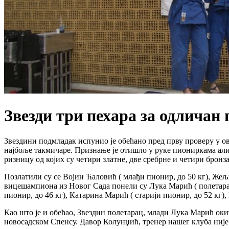
​Звезди три пехара за одличан 
Звездини подмладак испунио је обећано пред прву проверу у ов
најбоље такмичаре. Признање је отишло у руке пиониркама али
ризницу од којих су четири златне, две сребрне и четири бронза
Позлатили су се Војин Ћаловић ( млађи пионир, до 50 кг), Жељк
вицешампиона из Новог Сада понели су Лука Марић ( полетарац
пионир, до 46 кг), Катарина Марић ( старији пионир, до 52 кг)
Као што је и обећао, Звездин полетарац, млади Лука Марић оки
новосадском Спенсу. Давор Колунџић, тренер нашег клуба није