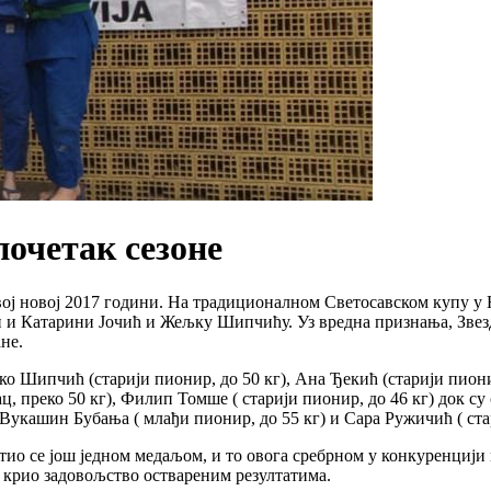
почетак сезоне
ој новој 2017 години. На традиционалном Светосавском купу у Н
 и Катарини Јочић и Жељку Шипчићу. Уз вредна признања, Звезд
не.
о Шипчић (старији пионир, до 50 кг), Ана Ђекић (старији пионир
, преко 50 кг), Филип Томше ( старији пионир, до 46 кг) док 
, Вукашин Бубања ( млађи пионир, до 55 кг) и Сара Ружичић ( ста
тио се још једном медаљом, и то овога сребрном у конкуренцији 
 крио задовољство оствареним резултатима.