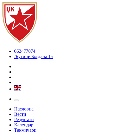
062477074
Љутице Богдана 1а
Насловна
Вести
Резултати
Календар
Такмичари