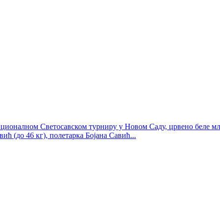
иционалном Светосавском турниру у Новом Саду, црвено беле млад
ћ (до 46 кг), полетарка Бојана Савић...