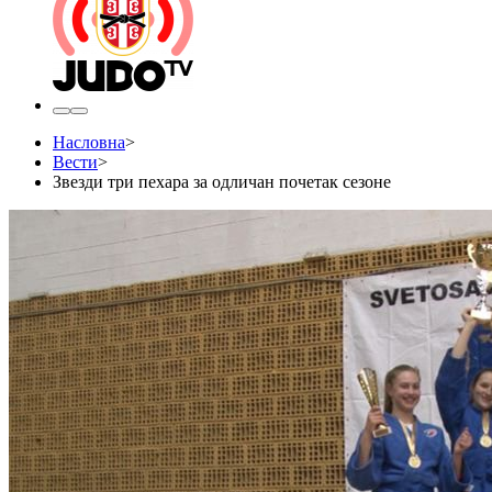
Насловна
>
Вести
>
​Звезди три пехара за одличан почетак сезоне