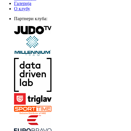
Галерија
О клубу
Партнери клуба: