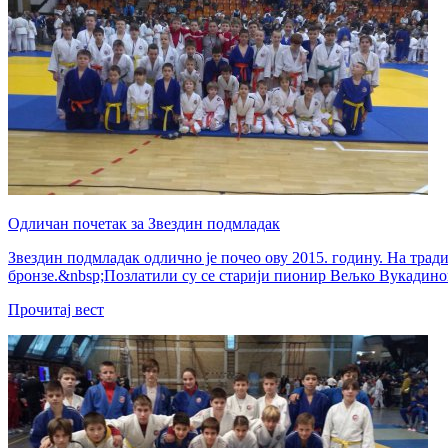
Одличан почетак за Звездин подмладак
Звездин подмладак одлично је почео ову 2015. годину. На трад
бронзе.&nbsp;Позлатили су се старији пионир Вељко Вукадинови
Прочитај вест