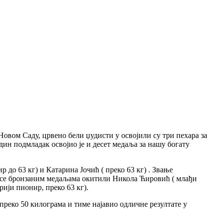
овом Саду, црвено бели џудисти у освојили су три пехара за
ин подмладак освојио је и десет медаља за нашу богату
 до 63 кг) и Катарина Јочић ( преко 63 кг) . Звање
су се бронзаним медаљама окитили Никола Ћировић ( млађи
рији пионир, преко 63 кг).
преко 50 килограма и тиме најавио одличне резултате у