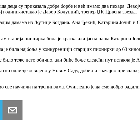
Наша деца су приказала добре борбе и већ имамо два пехара. Дев
ј години-истакао је Давор Колунџић, тренер ЏК Црвена звезда.
адим дамама из Љутице Богдана. Ана Ђекић, Катарина Јочић и Са
сам старија пионирка била је кратка али јасна наша Катарина Јоч
а је била најбоља у конкуренцији старијих пионирки до 63 кило
е било теже него обично, али биће боље следећи пут истакла је 
атно одличје освојено у Новом Саду, добио и значајно признање,
о све научили на тренинзима. Очигледно је да смо добро радили 