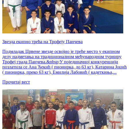
Звезда екипно трећа на Трофеју Панчева
Подмладак Црвене звезде освојио је треће место у екипном
делу надметања на традиционалном међународном турниру
Трофеј града Панчева.&nbsp;У појединачној конкуренцији
позлатила се Ана Ђекић ( пионирка, до 63 кг), Катарина Јоцић
( пионирка, преко 63 кг), Емилија Лабовић ( кадеткиња,...
Прочитај вест