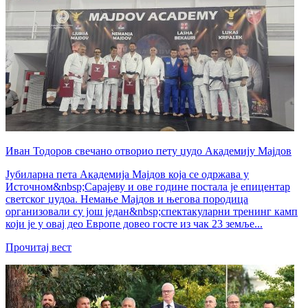
Иван Тодоров свечано отворио пету џудо Академију Мајдов
Јубиларна пета Академија Мајдов која се одржава у
Источном&nbsp;Сарајеву и ове године постала је епицентар
светског џудоа. Немање Мајдов и његова породица
организовали су још један&nbsp;спектакуларни тренинг камп
који је у овај део Европе довео госте из чак 23 земље...
Прочитај вест