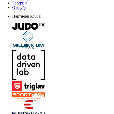
Галерија
О клубу
Партнери клуба: