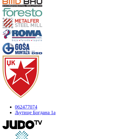
062477074
Љутице Богдана 1а