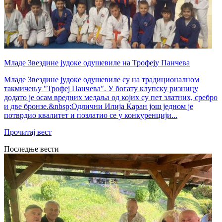
Младе Звездине јудоке одушевиле на Трофеју Панчева
Младе Звездине јудоке одушевиле су на традиционалном
такмичењу "Трофеј Панчева". У богату клупску ризницу
додато је осам вредних медаља од којих су пет златних, сребро
и две бронзе.&nbsp;Одлични Илија Каран још једном је
потврдио квалитет и позлатио се у конкуренцији...
Прочитај вест
Последње вести