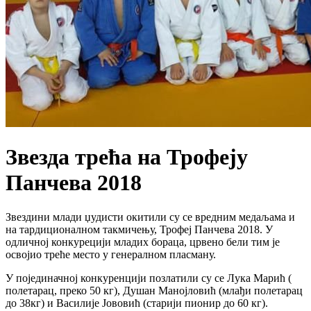
Звезда трећа на Трофеју
Панчева 2018
Звездини млади џудисти окитили су се вредним медаљама и
на тардиционалном такмичењу, Трофеј Панчева 2018. У
одличној конкурецији младих бораца, црвено бели тим је
освојио треће место у генералном пласману.
У појединачној конкуренцији позлатили су се Лука Марић (
полетарац, преко 50 кг), Душан Манојловић (млађи полетарац
до 38кг) и Василије Јововић (старији пионир до 60 кг).