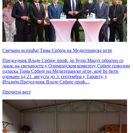
Свечани испраћај Тима Србија на Медитеранске игре
Председник Владе Србије проф. др Ђуро Мацут обратио се
данас на свечаности у Олимпијском комитету Србије поводом
одласка Тима Србије на Медитеранске игре, које ће бити
одржане од 21. августа до 3. септембра у Таранту, у
Италији.Председник Владе Србије проф....
Прочитај вест