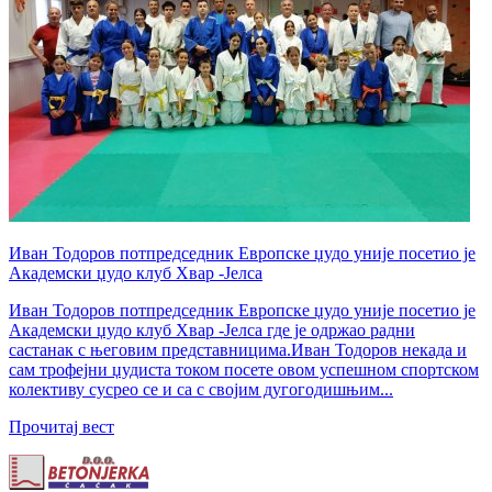
Иван Тодоров потпредседник Европске џудо уније посетио је
Академски џудо клуб Хвар -Јелса
Иван Тодоров потпредседник Европске џудо уније посетио је
Академски џудо клуб Хвар -Јелса где је одржао радни
састанак с његовим представницима.Иван Тодоров некада и
сам трофејни џудиста током посете овом успешном спортском
колективу сусрео се и са с својим дугогодишњим...
Прочитај вест