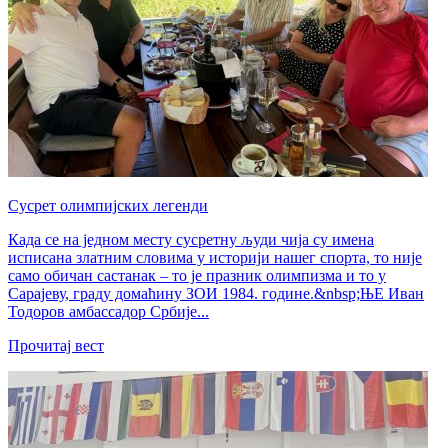
Сусрет олимпијских легенди
Када се на једном месту сусретну људи чија су имена
исписана златним словима у историји нашег спорта, то није
само обичан састанак – то је празник олимпизма и то у
Сарајеву, граду домаћину ЗОИ 1984. године.&nbsp;ЊЕ Иван
Тодоров амбассадор Србије...
Прочитај вест