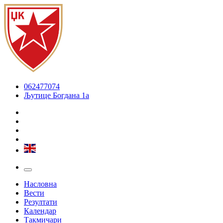
062477074
Љутице Богдана 1а
Насловна
Вести
Резултати
Календар
Такмичари