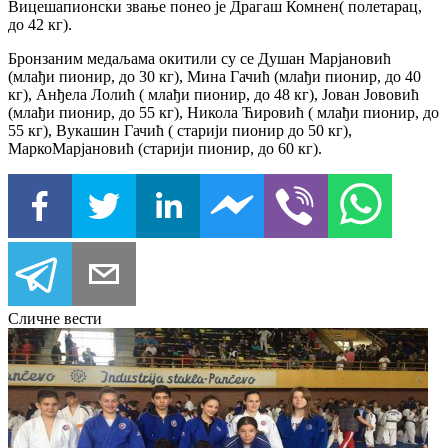
Вицешапионски звање понео је Драгаш Комнен( полетарац,
до 42 кг).
Бронзаним медаљама окитили су се Душан Марјановић
(млађи пионир, до 30 кг), Мина Гачић (млађи пионир, до 40
кг), Анђела Лолић ( млађи пионир, до 48 кг), Јован Јововић
(млађи пионир, до 55 кг), Никола Ћировић ( млађи пионир, до
55 кг), Вукашин Гачић ( старији пионир до 50 кг),
МаркоМарјановић (старији пионир, до 60 кг).
Сличне вести