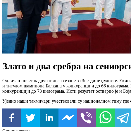
Злато и два сребра на сенио
Одличан почетак другог дела сезоне за Звездине џудисте. Екип
и титулом шампиона Балкана у конкуренцији до 66 килограма.
конкуренцији до 73 килограма. Исти резултат остварио је и Бо
Уједно наши такмичари учествовали су националном тиму где 
Сличне вести