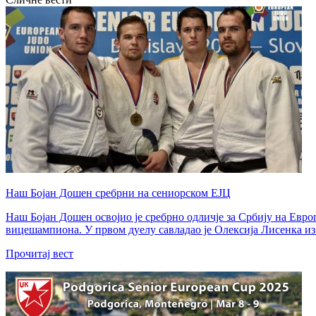
Наш Бојан Дошен сребрни на сениорском ЕЈЦ
Наш Бојан Дошен освојио је сребрно одличје за Србију на Евро
вицешампиона. У првом дуелу савладао је Олексија Лисенка из 
Прочитај вест