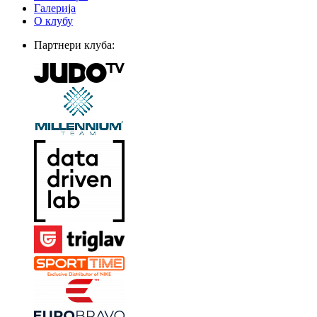
Галерија
О клубу
Партнери клуба: