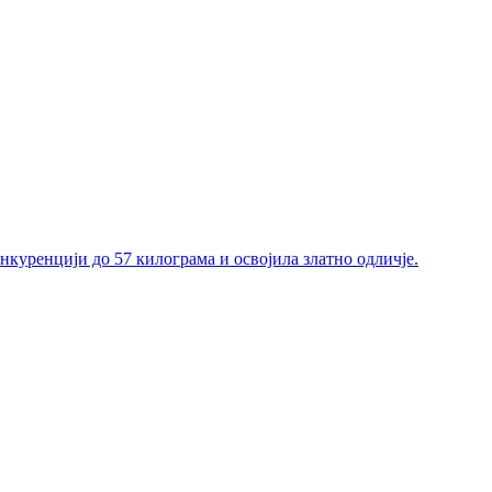
нкуренцији до 57 килограма и освојила златно одличје.