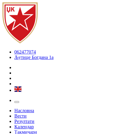
062477074
Љутице Богдана 1а
Насловна
Вести
Резултати
Календар
Такмичари