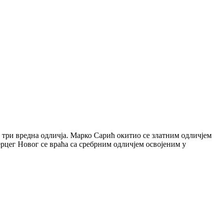
е три вредна одличја. Марко Сарић окитио се златним одличјем
цег Новог се враћа са сребрним одличјем освојеним у