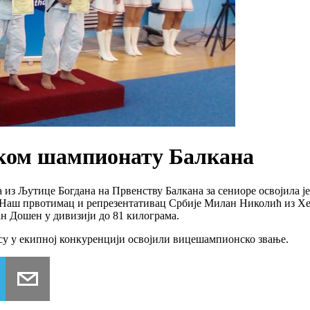
рском шампионату Балкана
а из Љутице Богдана на Првенству Балкана за сениоре освојила ј
 Наш првотимац и репрезентативац Србије Милан Николић из Хер
јан Дошен у дивизији до 81 килограма.
су у екипној конкуренцији освојили вицешампионско звање.