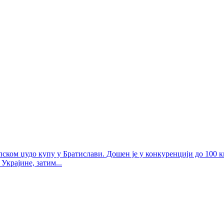
пском џудо купу у Братислави. Дошен је у конкуренцији до 100 
Украјине, затим...