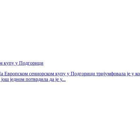
м купу у Подгорици
На Европском сениорском купу у Подгорици тријумфовала је у ко
ош једном потврдила да је у...