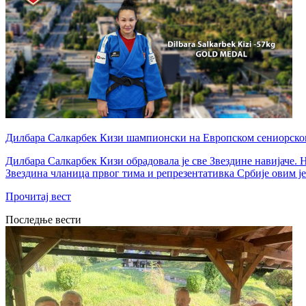
Дилбара Салкарбек Кизи шампионски на Европском сениорско
Дилбара Салкарбек Кизи обрадовала је све Звездине навијаче. 
Звездина чланица првог тима и репрезентативка Србије овим је ј
Прочитај вест
Последње вести