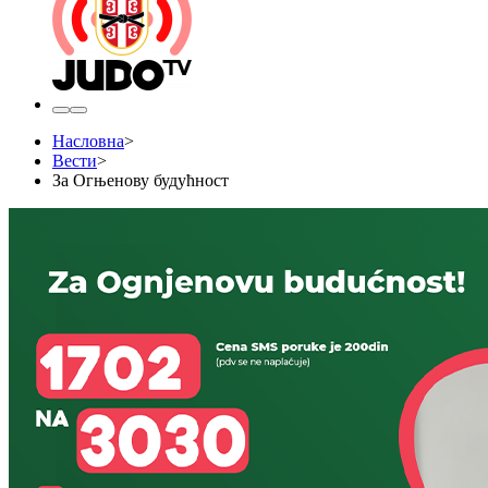
Насловна
>
Вести
>
За Огњенову будућност