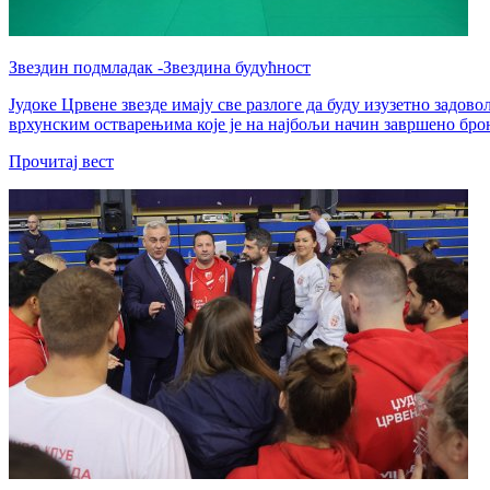
Звездин подмладак -Звездина будућност
Јудоке Црвене звезде имају све разлоге да буду изузетно задов
врхунским остварењима које је на најбољи начин завршено бро
Прочитај вест