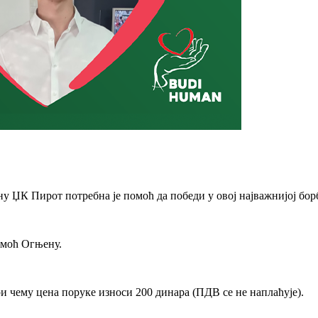
 ЏК Пирот потребна је помоћ да победи у овој најважнијој бор
омоћ Огњену.
 чему цена поруке износи 200 динара (ПДВ се не наплаћује).