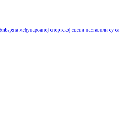
 &nbsp;на међународној спортској сцени наставили су са