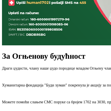
За Огњенову будућност
Драги џудисти, члану наше џудо породице младом Огњену члану
Хуманитарна фондација "Буди хуман" покренула је акцију за п
Можете помоћи слањем СМС поруке са бројем 1702 на 3030, при