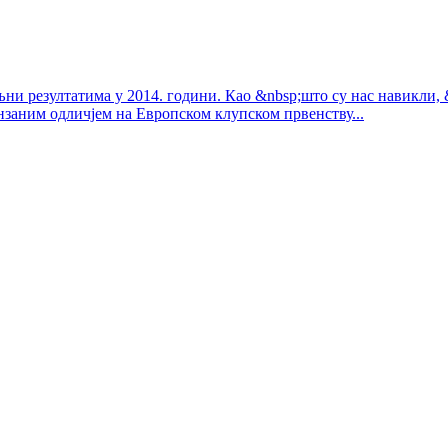
ољни резултатима у 2014. години. Као &nbsp;што су нас навикли,
нзаним одличјем на Европском клупском првенству...