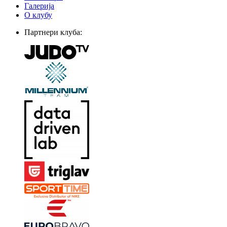
Галерија
О клубу
Партнери клуба: