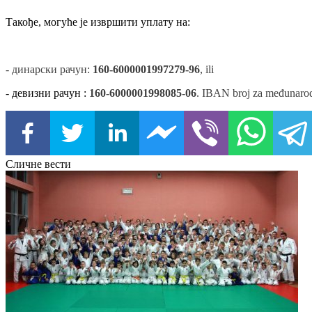
Такође, могуће је извршити уплату на:
- динарски рачун:
160-6000001997279-96
, ili
- девизни рачун :
160-6000001998085-06
. IBAN broj za međunarod
Сличне вести