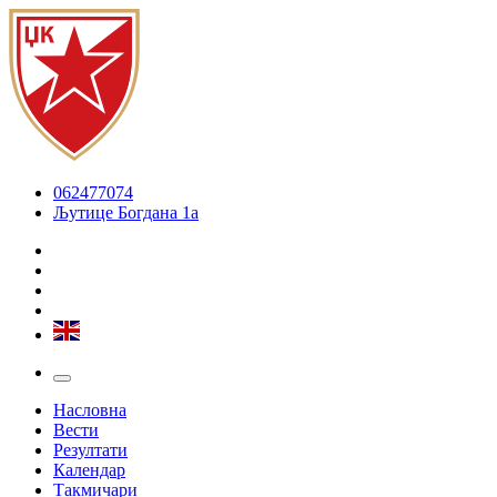
062477074
Љутице Богдана 1а
Насловна
Вести
Резултати
Календар
Такмичари