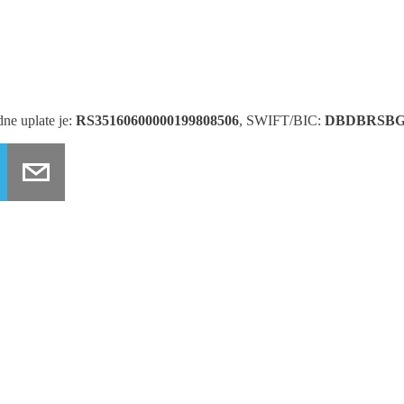
ne uplate je:
RS35160600000199808506
, SWIFT/BIC:
DBDBRSB