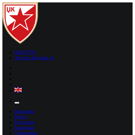
062477074
Љутице Богдана 1а
Насловна
Вести
Резултати
Календар
Такмичари