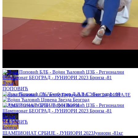
Вања Ђурђевић - Марија Ђокић 0:1 -63кг РЕПАСАЖ
ШАМПИОНАТ СРБИЈЕ ЈУНИОРИ
Катарина Нађ - Милица Михајловић 0:1 -70кг РЕПАСАЖ
ШАМПИОНАТ СРБИЈЕ ЈУНИОРИ
Лука
ПОПОВИЋ
1
:
10
Душан Граховац - Василије Грујичић 1:0 -81кг 1/4 ФИНАЛЕ
ШАМПИОНАТ СРБИЈЕ ЈУНИОРИ
Војин
ЋАЛОВИЋ
Бронза
ШАМПИОНАТ СРБИЈЕ - ЈУНИОРИ 2023
Јуниори
-81кг
Василије Грујичић - Лука Крстајић 0:1 -81кг РЕПАСАЖ