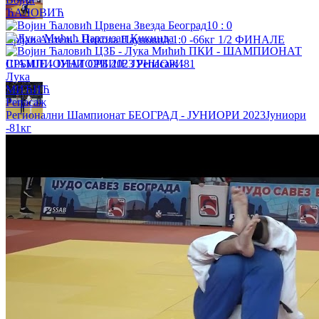
ЋАЛОВИЋ
10
:
0
Срђан Антељ - Никола Пауновић 1:0 -66кг 1/2 ФИНАЛЕ
ШАМПИОНАТ СРБИЈЕ ЈУНИОРИ
Лука
МИЋИЋ
Репасаж
Регионални Шампионат БЕОГРАД - ЈУНИОРИ 2023
Јуниори
-81кг
Милица Јовановић - Дуња Мутавџич 1:0 -52кг РЕПАСАЖ
ШАМПИОНАТ СРБИЈЕ ЈУНИОРИ
Василије Грујичић - Андреј Вучковић 1:0 -81кг 1. КРУГ
ШАМПИОНАТ СРБИЈЕ ЈУНИОРИ