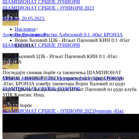
ШАМПИОНАТ СРБИЈЕ ЈУНИОРИ
ШАМПИОНАТ СРБИЈЕ - ЈУНИОРИ 2023
Београд
,
20.05.2023.
Насловна
>
Андрија Лукавац - Растко Анђеловић 0:1 -60кг БРОНЗА
Видео снимци
>
Војин Ћаловић ЦЗБ - Игњат Пауновић КИН 0:1 -81кг
ШАМПИОНАТ СРБИЈЕ ЈУНИОРИ
БРОНЗА
Војин Ћаловић ЦЗБ - Игњат Пауновић КИН 0:1 -81кг
БРОНЗА
Погледајте снимак борбе са такмичења ШАМПИОНАТ
Милица Јовановић - Ива Милошевић 0:1 -52кг БРОНЗА
СРБИЈЕ - ЈУНИОРИ 2023 у узрасној категорији Јуниори
-81кг, БРОНЗА између такмичара Војин Ћаловић из џудо
ШАМПИОНАТ СРБИЈЕ ЈУНИОРИ
клуба Црвена Звезда Београд и Игњат Пауновић из џудо клуба
УЏК Кинезис Ниш.
Сличне борбе
ШАМПИОНАТ СРБИЈЕ - ЈУНИОРИ 2023
Јуниори
-81кг
Милош Мрдаковић - Марко Корица 0:1 +100кг БРОНЗА
ШАМПИОНАТ СРБИЈЕ ЈУНИОРИ