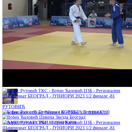
Огњен Ђуришић - Огњен Трогрлић 1:0 -100кг 1/2 ФИНАЛЕ
ШАМПИОНАТ СРБИЈЕ ЈУНИОРИ
Андреа Моцаноски - Дуња Садику 1:0 -63кг 1/4 ФИНАЛЕ
ШАМПИОНАТ СРБИЈЕ ЈУНИОРИ
Борис
РУТОВИЋ
10
:
0
Вук Боговац - Лазар Ћеран 1:0 +100кг 1/2 ФИНАЛЕ
ШАМПИОНАТ СРБИЈЕ ЈУНИОРИ