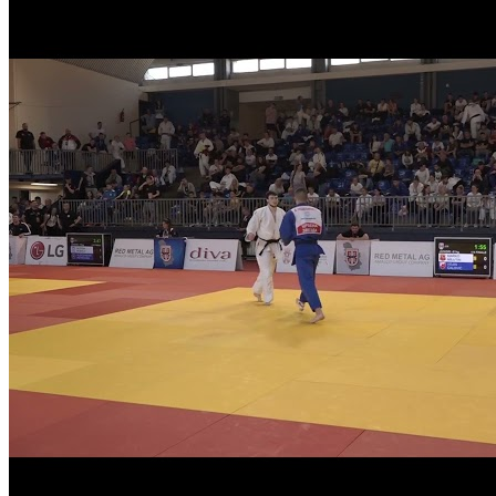
ШАМПИОНАТ СРБИЈЕ ЈУНИОРИ
Анастасија Мандић - Милица Јовановић 1:0 -52кг 1. КРУГ
ШАМПИОНАТ СРБИЈЕ ЈУНИОРИ
Реља Момиров - Никола Пауновић 0:1 -66кг 1. КРУГ
ШАМПИОНАТ СРБИЈЕ ЈУНИОРИ
Марко Корица - Бранислав Ђурић 1:0 +100кг 1/4 ФИНАЛЕ