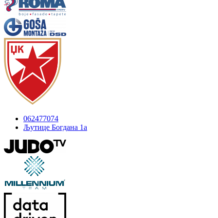
062477074
Љутице Богдана 1а