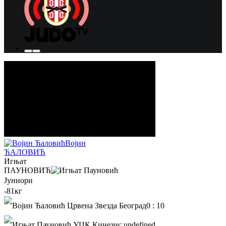
Војин
ЋАЛОВИЋ
Игњат
ПАУНОВИЋ
Јуниори
-81кг
0
:
10