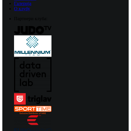
Галерија
О клубу
Партнери клуба: