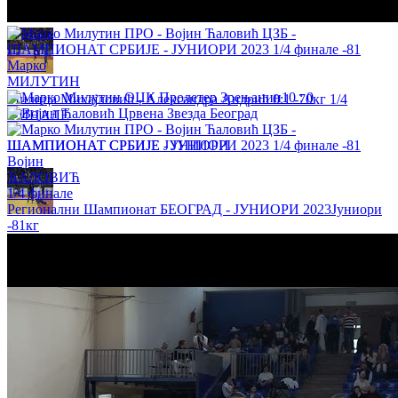
ШАМПИОНАТ СРБИЈЕ ЈУНИОРИ
Марко
МИЛУТИН
10
:
0
Милица Михајловић - Александра Андрић 0:1 -70кг 1/4
ФИНАЛЕ
ШАМПИОНАТ СРБИЈЕ ЈУНИОРИ
Војин
ЋАЛОВИЋ
1/4 финале
Регионални Шампионат БЕОГРАД - ЈУНИОРИ 2023
Јуниори
-81кг
Ања Јовановић - Теодора Бановачки 1:0 -48кг 1/4 ФИНАЛЕ
ШАМПИОНАТ СРБИЈЕ ЈУНИОРИ
Стефан Симић - Огњен Ђуришић 1:0 -100кг ФИНАЛЕ
ШАМПИОНАТ СРБИЈЕ ЈУНИОРИ