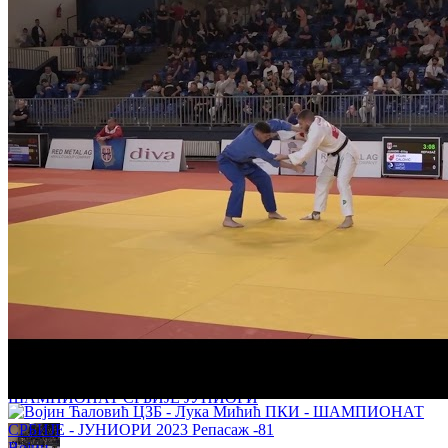
Алекса Ђуровић - Никола Пауновић 0:1 -66кг 1/4 ФИНАЛЕ
ШАМПИОНАТ СРБИЈЕ ЈУНИОРИ
Обрен Антић - Марко Корица 1:0 +100кг 1/2 ФИНАЛЕ
ШАМПИОНАТ СРБИЈЕ ЈУНИОРИ
Милена Секуловић - Дуња Садику 0:1 -63кг РЕПАСАЖ
ШАМПИОНАТ СРБИЈЕ ЈУНИОРИ
Војин