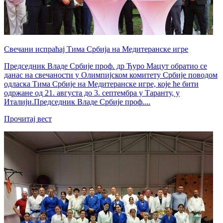
Свечани испраћај Тима Србија на Медитеранске игре
Председник Владе Србије проф. др Ђуро Мацут обратио се
данас на свечаности у Олимпијском комитету Србије поводом
одласка Тима Србије на Медитеранске игре, које ће бити
одржане од 21. августа до 3. септембра у Таранту, у
Италији.Председник Владе Србије проф....
Прочитај вест