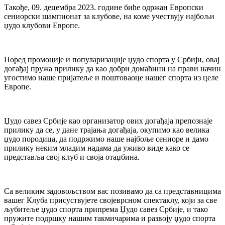
Такође, 09. децембра 2023. године биће одржан Европски
сениорски шампионат за клубове, на коме учествују најбољи
џудо клубови Европе.
Поред промоције и популаризације џудо спорта у Србији, овај
догађај пружа прилику да као добри домаћини на прави начин
угостимо наше пријатеље и поштоваоце нашег спорта из целе
Европе.
Џудо савез Србије као организатор ових догађаја препознаје
прилику да се, у дане трајања догађаја, окупимо као велика
џудо породица, да подржимо наше најбоље сениоре и дамо
прилику неким младим надама да уживо виде како се
представља свој клуб и своја отаџбина.
Са великим задовољством вас позивамо да са представницима
вашег Клуба присуствујете својеврсном спектаклу, који за све
љубитеље џудо спорта припрема Џудо савез Србије, и тако
пружите подршку нашим такмичарима и развоју џудо спорта