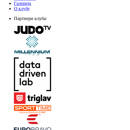
Галерија
О клубу
Партнери клуба: