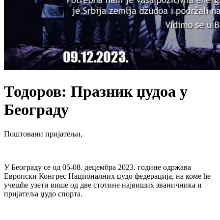
Тодоров: Празник џудоа у
Београду
Поштовани пријатељи,
У Београду се од 05-08. децембра 2023. године одржава
Европски Конгрес Националних џудо федерација, на коме ће
учешће узети више од две стотине највиших званичника и
пријатеља џудо спорта.