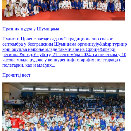
Празник џудоа у Шумицама
Џудисти Црвене звезде сада већ традиционално сваког
септембра у београдским Шумицама организују&nbsp;турнир
који окупља најбоље младе такмичаре из Србије&nbsp;и
региона.&nbsp;У суботу, 21. септембра 2024. са почетком у 10
часова младе џудоке у конкуренцији старијих полетараца и
полетарки, као и млађих...
Прочитај вест