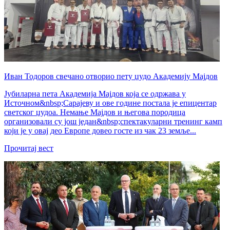
Иван Тодоров свечано отворио пету џудо Академију Мајдов
Јубиларна пета Академија Мајдов која се одржава у
Источном&nbsp;Сарајеву и ове године постала је епицентар
светског џудоа. Немање Мајдов и његова породица
организовали су још један&nbsp;спектакуларни тренинг камп
који је у овај део Европе довео госте из чак 23 земље...
Прочитај вест