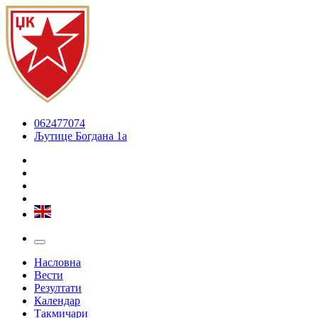
062477074
Љутице Богдана 1а
Насловна
Вести
Резултати
Календар
Такмичари