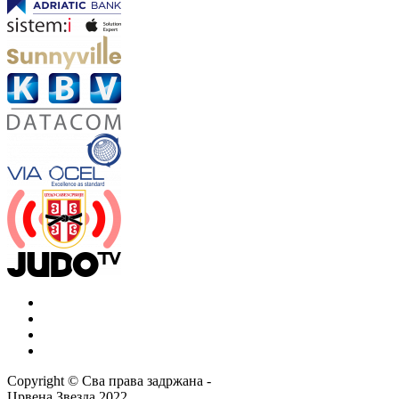
Copyright ©
Сва права задржана
-
Црвена Звезда
2022