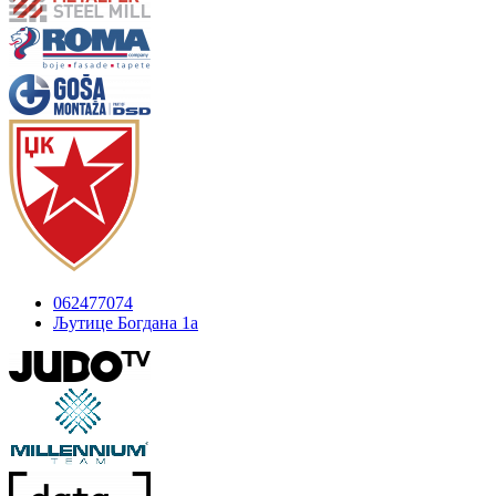
062477074
Љутице Богдана 1а