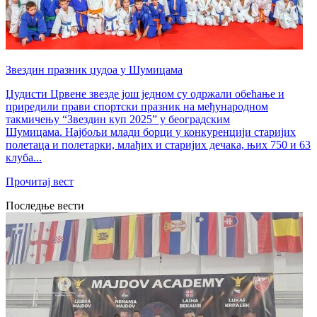
Звездин празник џудоа у Шумицама
Џудисти Црвене звезде још једном су одржали обећање и
приредили прави спортски празник на међународном
такмичењу “Звездин куп 2025” у београдским
Шумицама. Најбољи млади борци у конкуренцији старијих
полетаца и полетарки, млађих и старијих дечака, њих 750 и 63
клуба...
Прочитај вест
Последње вести