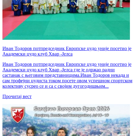
Иван Тодоров потпредседник Европске џудо уније посетио је
Академски џудо клуб Хвар -Јелса
Иван Тодоров потпредседник Европске џудо уније посетио је
Академски џудо клуб Хвар -Јелса где је одржао радни
састанак с његовим представницима.Иван Тодоров некада и
сам трофејни џудиста током посете овом успешном спортском
колективу сусрео се и са с својим дугогодишњим...
Прочитај вест