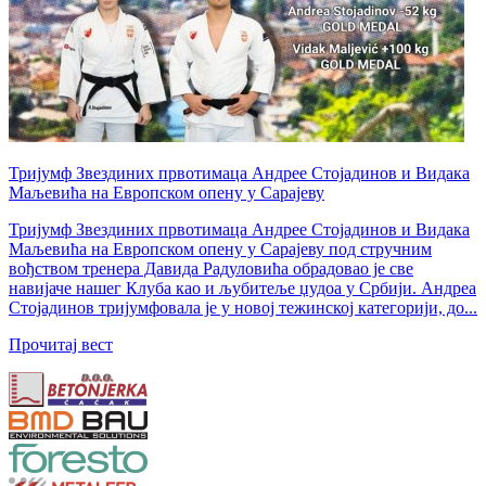
Тријумф Звездиних првотимаца Андрее Стојадинов и Видака
Маљевића на Европском опену у Сарајеву
Тријумф Звездиних првотимаца Андрее Стојадинов и Видака
Маљевића на Европском опену у Сарајеву под стручним
вођством тренера Давида Радуловића обрадовао је све
навијаче нашег Клуба као и љубитеље џудоа у Србији. Андреа
Стојадинов тријумфовала је у новој тежинској категорији, до...
Прочитај вест