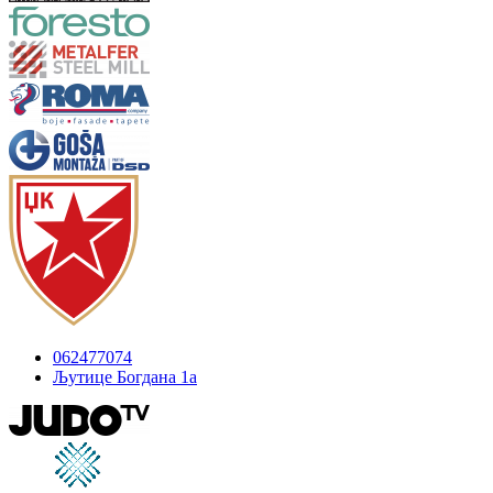
062477074
Љутице Богдана 1а