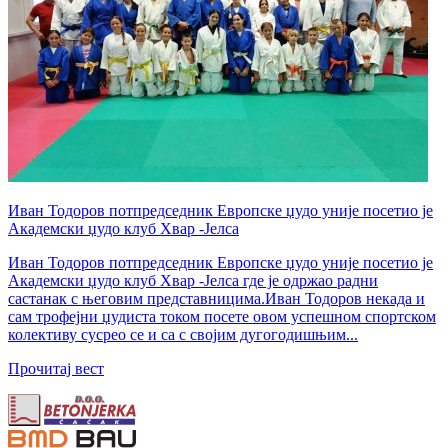
Иван Тодоров потпредседник Европске џудо уније посетио је
Академски џудо клуб Хвар -Јелса
Иван Тодоров потпредседник Европске џудо уније посетио је
Академски џудо клуб Хвар -Јелса где је одржао радни
састанак с његовим представницима.Иван Тодоров некада и
сам трофејни џудиста током посете овом успешном спортском
колективу сусрео се и са с својим дугогодишњим...
Прочитај вест