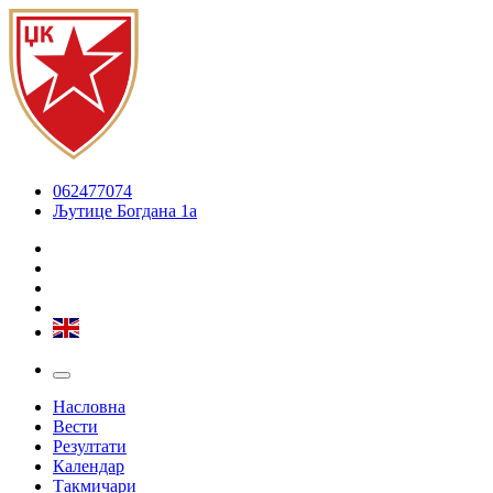
062477074
Љутице Богдана 1а
Насловна
Вести
Резултати
Календар
Такмичари