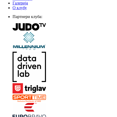
Галерија
О клубу
Партнери клуба: