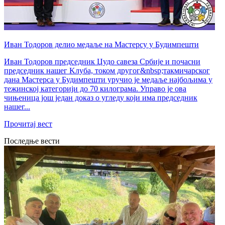
Иван Тодоров делио медаље на Мастерсу у Будимпешти
Иван Тодоров председник Џудо савеза Србије и почасни
председник нашег Kлуба, током другог&nbsp;такмичарског
дана Мастерса у Будимпешти уручио је медаље најбољима у
тежинској категорији до 70 килограма. Управо је ова
чињеница још један доказ о угледу који има председник
нашег...
Прочитај вест
Последње вести