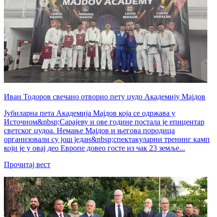
Иван Тодоров свечано отворио пету џудо Академију Мајдов
Јубиларна пета Академија Мајдов која се одржава у
Источном&nbsp;Сарајеву и ове године постала је епицентар
светског џудоа. Немање Мајдов и његова породица
организовали су још један&nbsp;спектакуларни тренинг камп
који је у овај део Европе довео госте из чак 23 земље...
Прочитај вест