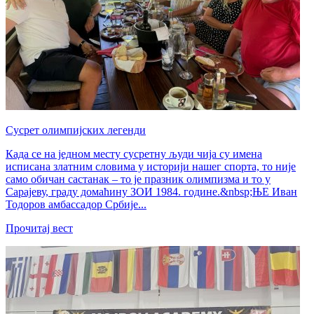
Сусрет олимпијских легенди
Када се на једном месту сусретну људи чија су имена
исписана златним словима у историји нашег спорта, то није
само обичан састанак – то је празник олимпизма и то у
Сарајеву, граду домаћину ЗОИ 1984. године.&nbsp;ЊЕ Иван
Тодоров амбассадор Србије...
Прочитај вест