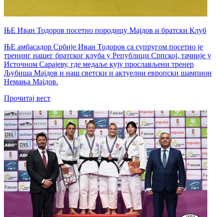
ЊЕ Иван Тодоров посетио породицу Мајдов и братски Клуб
ЊЕ амбасадор Србије Иван Тодоров са супругом посетио је
тренинг нашег братског клуба у Републици Српској, тачније у
Источном Сарајеву, где медаље кују прослављени тренер
Љубиша Мајдов и наш светски и актуелни европски шампион
Немања Мајдов.
Прочитај вест