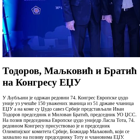
​Тодоров, Маљковић и Братић
на Конгресу ЕЏУ
У Љубљани је одржан редовни 74. Конгрес Европске џудо
уније уз учешће 150 уважених званица из 51 државе чланица
ЕЏУ а на коме су Џудо савез Србије представљали Иван
Тодоров председник и Милован Братић, председник УО ЏСС.
На позив председника Европске џудо униједр Ласла Тота, 74.
редовном Конгресу присуствовао је и председник
Олимпијског комитета Србије, Божидар Маљковић, који се
захвалио на позиву председнику Тоту и члановима ЕЏУ.