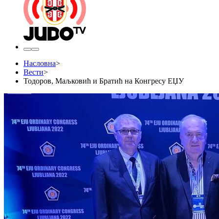
Насловна
>
Вести
>
​Тодоров, Маљковић и Братић на Конгресу ЕЏУ