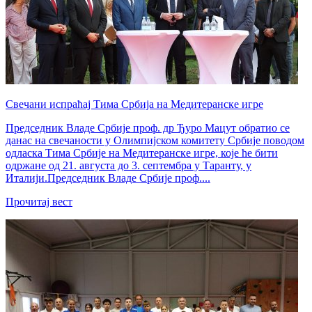
Свечани испраћај Тима Србија на Медитеранске игре
Председник Владе Србије проф. др Ђуро Мацут обратио се
данас на свечаности у Олимпијском комитету Србије поводом
одласка Тима Србије на Медитеранске игре, које ће бити
одржане од 21. августа до 3. септембра у Таранту, у
Италији.Председник Владе Србије проф....
Прочитај вест