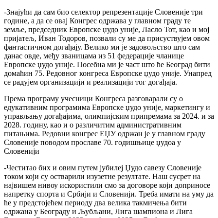
-Знајући да сам био селектор репрезентације Словеније три
године, а да се овај Конгрес одржава у главном граду те
земље, председник Европске џудо уније, Ласло Тот, као и мој
пријатељ, Иван Тодоров, позвали су ме да присуствујем овом
фантастичном догађају. Велико ми је задовољство што сам
данас овде, међу званицама из 51 федерације чланице
Европске џудо уније. Посебна ми је част што ће Београд бити
домаћин 75. Редовног конгреса Европске џудо уније. Унапред
се радујем организацији и реализацији тог догађаја.
Према програму учесници Конгреса разговарали су о
едукативним програмима Европске џудо уније, маркетингу и
управљању догађајима, олимпијским припремама за 2024. и за
2028. годину, као и о различитим административним
питањима. Редовни конгрес ЕЏУ одржан је у главном граду
Словеније поводом прославе 70. годишњице џудоа у
Словенији
-Честитао бих и овим путем јубилеј Џудо савезу Словеније
током који су остварили изузетне резултате. Наш сусрет на
највишем нивоу искористили смо за договоре који доприносе
напретку спорта и Србији и Словенији. Треба имати на уму да
ће у предстојећем периоду два велика такмичења бити
одржана у Београду и Љубљани, Лига шампиона и Лига