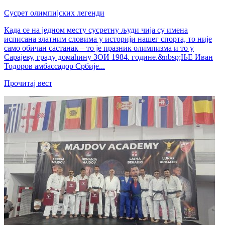
Сусрет олимпијских легенди
Када се на једном месту сусретну људи чија су имена
исписана златним словима у историји нашег спорта, то није
само обичан састанак – то је празник олимпизма и то у
Сарајеву, граду домаћину ЗОИ 1984. године.&nbsp;ЊЕ Иван
Тодоров амбассадор Србије...
Прочитај вест