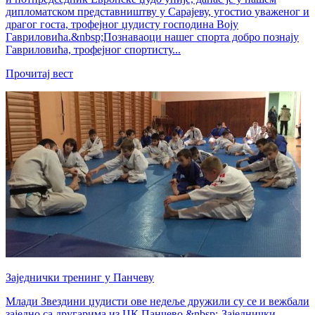
дипломатском представништву у Сарајеву, угостио уваженог и
драгог госта, трофејног џудисту господина Воју
Гавриловића.&nbsp;Познаваоци нашег спорта добро познају
Гавриловића, трофејног спортисту...
Прочитај вест
Заједнички тренинг у Панчеву
Млади Звездини џудисти ове недеље дружили су се и вежбали
заједно са другарима из ЏК Панчево.&nbsp;-Заједнички