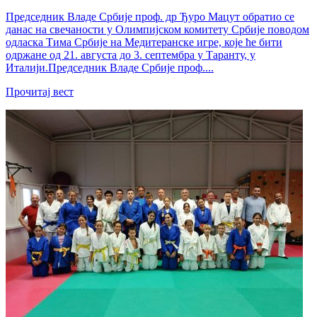
Председник Владе Србије проф. др Ђуро Мацут обратио се
данас на свечаности у Олимпијском комитету Србије поводом
одласка Тима Србије на Медитеранске игре, које ће бити
одржане од 21. августа до 3. септембра у Таранту, у
Италији.Председник Владе Србије проф....
Прочитај вест