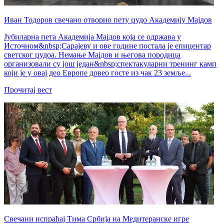
Иван Тодоров свечано отворио пету џудо Академију Мајдов
Јубиларна пета Академија Мајдов која се одржава у
Источном&nbsp;Сарајеву и ове године постала је епицентар
светског џудоа. Немање Мајдов и његова породица
организовали су још један&nbsp;спектакуларни тренинг камп
који је у овај део Европе довео госте из чак 23 земље...
Прочитај вест
Свечани испраћај Тима Србија на Медитеранске игре