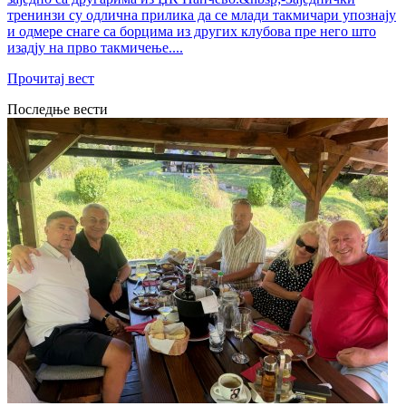
тренинзи су одлична прилика да се млади такмичари упознају
и одмере снаге са борцима из других клубова пре него што
изадју на прво такмичење....
Прочитај вест
Последње вести