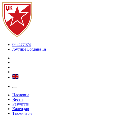
062477074
Љутице Богдана 1а
Насловна
Вести
Резултати
Календар
Такмичари