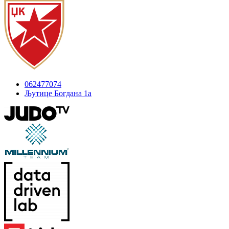
062477074
Љутице Богдана 1а