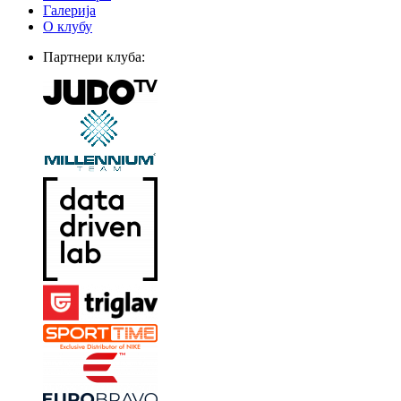
Галерија
О клубу
Партнери клуба: