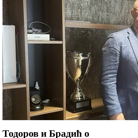
Тодоров и Брадић o