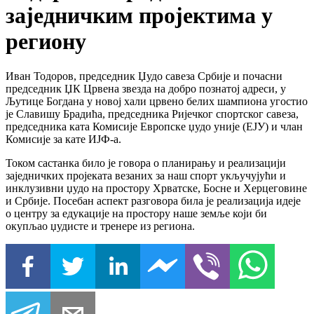
заједничким пројектима у
региону
Иван Тодоров, председник Џудо савеза Србије и почасни
председник ЏК Црвена звезда на добро познатој адреси, у
Љутице Богдана у новој хали црвено белих шампиона угостио
је Славишу Брадића, председника Ријечког спортског савеза,
председника ката Комисије Европске џудо уније (ЕЈУ) и члан
Комисије за кате ИЈФ-а.
Током састанка било је говора о планирању и реализацији
заједничких пројеката везаних за наш спорт укључујући и
инклузивни џудо на простору Хрватске, Босне и Херцеговине
и Србије. Посебан аспект разговора била је реализација идеје
о центру за едукације на простору наше земље који би
окупљао џудисте и тренере из региона.