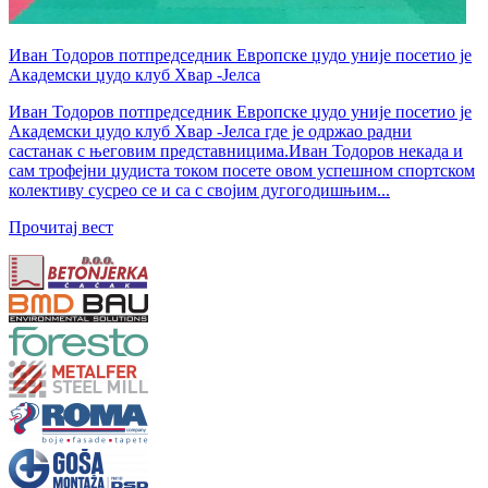
Иван Тодоров потпредседник Европске џудо уније посетио је
Академски џудо клуб Хвар -Јелса
Иван Тодоров потпредседник Европске џудо уније посетио је
Академски џудо клуб Хвар -Јелса где је одржао радни
састанак с његовим представницима.Иван Тодоров некада и
сам трофејни џудиста током посете овом успешном спортском
колективу сусрео се и са с својим дугогодишњим...
Прочитај вест