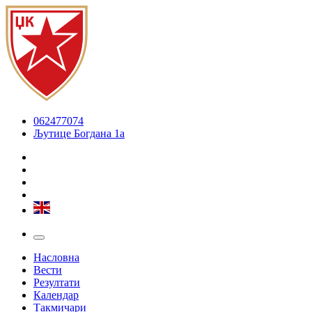
062477074
Љутице Богдана 1а
Насловна
Вести
Резултати
Календар
Такмичари