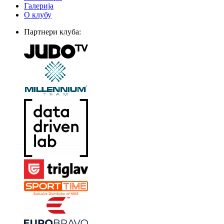
Галерија
О клубу
Партнери клуба: