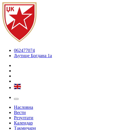
062477074
Љутице Богдана 1а
Насловна
Вести
Резултати
Календар
Такмичари