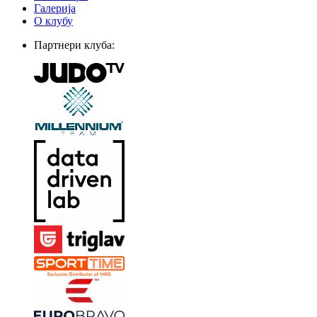
Галерија
О клубу
Партнери клуба: