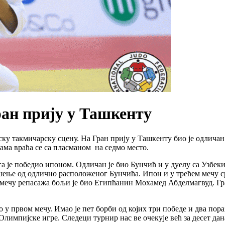
ан прију у Ташкенту
ску такмичарску сцену. На Гран прију у Ташкенту био је одличан
ама враћа се са пласманом на седмо место.
га је победио ипоном. Одличан је био Бунчић и у дуелу са Узбе
шење од одлично расположеног Бунчића. Ипон и у трећем мечу срп
м мечу репасажа бољи је био Египћанин Мохамед Абделмагвуд. Г
у првом мечу. Имао је пет борби од којих три победе и два пораз
 Олимпијске игре. Следеци турнир нас ве очекује већ за десет дан