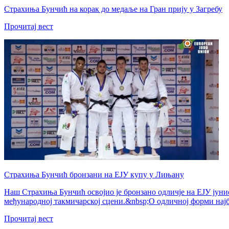
Страхиња Бунчић на корак до медаље на Гран прију у Загребу
Прочитај вест
Страхиња Бунчић бронзани на ЕЈУ купу у Лињану
Наш Страхиња Бунчић освојио је бронзано одличје на ЕЈУ јуни
међународној такмичарској сцени.&nbsp;О одличној форми најб
Прочитај вест