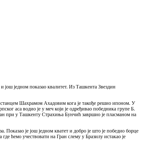
 и још једном показао квалитет. Из Ташкента Звездин
кистанцем Шахрамом Ахадовим кога је такође решио ипоном. У
ског аса водио је у меч који је одређивао победника групе Б.
ран при у Ташкенту Страхиња Бунчић завршио је пласманом на
а. Показао је још једном кватет и добро је што је победио борце
а где ћемо учествовати на Гран слему у Бразилу истакао је