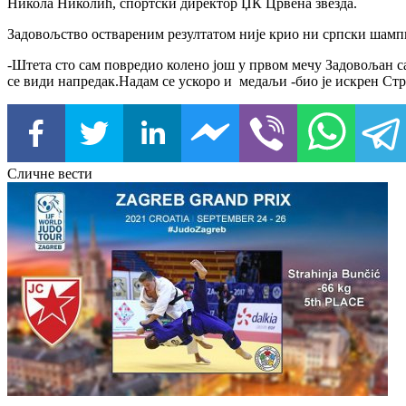
Никола Николић, спортски директор ЏК Црвена звезда.
Задовољство оствареним резултатом није крио ни српски шам
-Штета сто сам повредио колено још у првом мечу Задовољан сам
се види напредак.Надам се ускоро и медаљи -био је искрен С
Сличне вести