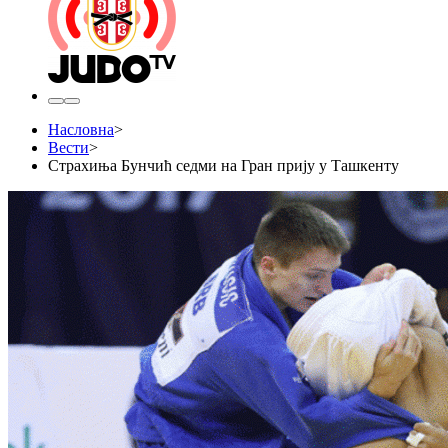
Насловна
>
Вести
>
Страхиња Бунчић седми на Гран прију у Ташкенту