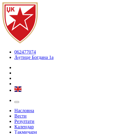
062477074
Љутице Богдана 1а
Насловна
Вести
Резултати
Календар
Такмичари