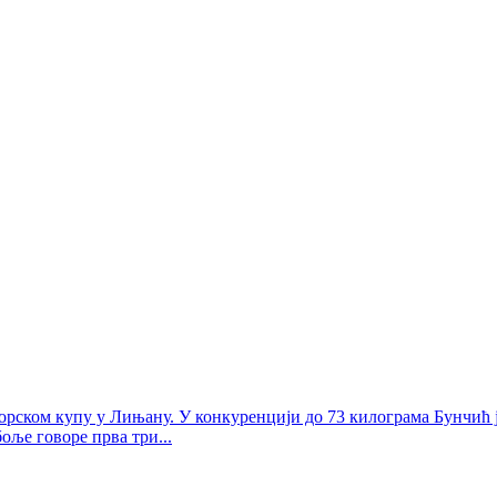
орском купу у Лињану. У конкуренцији до 73 килограма Бунчић ј
оље говоре прва три...