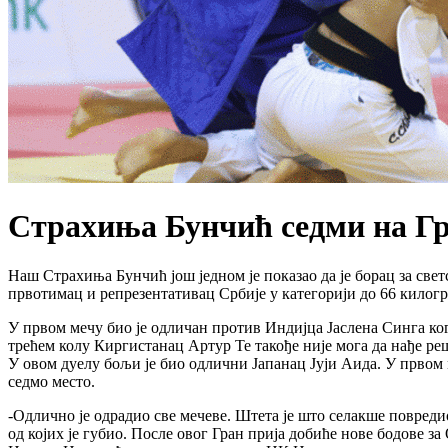
Страхиња Бунчић седми на Гр
Наш Страхиња Бунчић још једном је показао да је борац за свет
првотимац и репрезентативац Србије у категорији до 66 килогр
У првом мечу био је одличан против Индијца Јаслена Синга ко
трећем колу Киргистанац Артур Те такође није мога да нађе ре
У овом дуелу бољи је био одлични Јапанац Јуји Аида. У прво
седмо место.
-Одлично је одрадио све мечеве. Штета је што селакше повредио 
од којих је губио. После овог Гран прија добиће нове бодове за