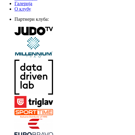
Галерија
О клубу
Партнери клуба: