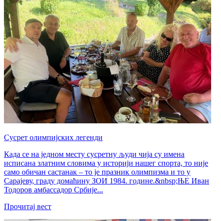
Сусрет олимпијских легенди
Када се на једном месту сусретну људи чија су имена
исписана златним словима у историји нашег спорта, то није
само обичан састанак – то је празник олимпизма и то у
Сарајеву, граду домаћину ЗОИ 1984. године.&nbsp;ЊЕ Иван
Тодоров амбассадор Србије...
Прочитај вест