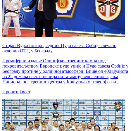
Стојан Вујко потпредседник Џудо савеза Србије свечано
отворио ОТЦ у Београду
Премијерно издање Олипијског тренинг кампа под
покровитељством Европске џудо уније и Џудо савеза Србије у
Београду протиче у одличној атмосфери. Више од 400 џудиста
из 25 држава света тренира на татамију велелепног здања
Националног тренинг центра у Кошутњаку, зеленој оази...
Прочитај вест