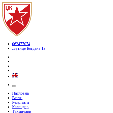
062477074
Љутице Богдана 1а
Насловна
Вести
Резултати
Календар
Такмичари