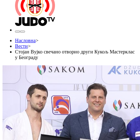
Насловна
>
Вести
>
Стојан Вујко свечано отворио други Кукољ Мастерклас
у Београду