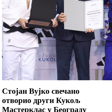
Стојан Вујко свечано
отворио други Кукољ
Мастерклас у Београду