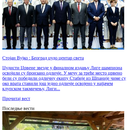
Стојан Вујко : Београд џудо центар света
Џудисти Црвене звезде у финалном издању Лиге шампиона
освојили су бронзано одличје. У мечу за треће место црвено
бели су победили одличну екипу Стабије из Шпаније чиме су
око врата ставили још једно одличје освојено у најјачем
клупском такмичењу, Лиги...
Прочитај вест
Последње вести