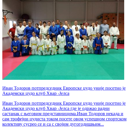
Иван Тодоров потпредседник Европске џудо уније посетио је
Академски џудо клуб Хвар -Јелса
Иван Тодоров потпредседник Европске џудо уније посетио је
Академски џудо клуб Хвар -Јелса где је одржао радни
састанак с његовим представницима.Иван Тодоров некада и
сам трофејни џудиста током посете овом успешном спортском
колективу сусрео се и са с својим дугогодишњим...