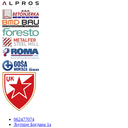
062477074
Љутице Богдана 1а