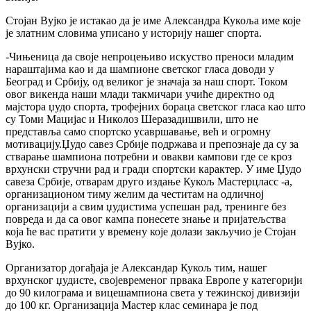
Стојан Вујко је истакао да је име Александра Кукоља име које
је златним словима уписано у историју нашег спорта.
-Чињеница да своје непроцењиво искуство преноси младим
нараштајима као и да шампионе светског гласа доводи у
Београд и Србију, од великог је значаја за наш спорт. Током
овог викенда наши млади такмичари учиће директно од
мајстора џудо спорта, трофејних бораца светског гласа као што
су Томи Мацијас и Николоз Шеразадишвили, што не
представља само спортско усавршавање, већ и огромну
мотивацију.Џудо савез Србије подржава и препознаје да су за
стварање шампиона потребни и овакви кампови где се кроз
врхунски стручни рад и гради спортски карактер. У име Џудо
савеза Србије, отварам друго издање Кукољ Мастерцласс -а,
организационом тиму желим да честитам на одличној
организацији а свим џудистима успешан рад, тренинге без
повреда и да са овог кампа понесете знање и пријатељства
која ће вас пратити у времену које долази закључио је Стојан
Вујко.
Организатор догађаја је Александар Кукољ тим, нашег
врхунског џудисте, својевременог првака Европе у категорији
до 90 килограма и вицешампиона света у тежинској дивизији
до 100 кг. Организација Мастер клас семинара је под