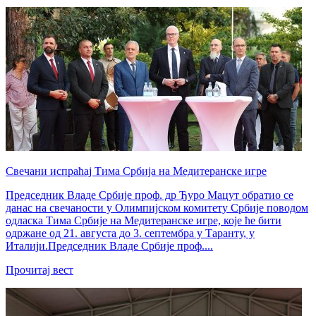
Свечани испраћај Тима Србија на Медитеранске игре
Председник Владе Србије проф. др Ђуро Мацут обратио се
данас на свечаности у Олимпијском комитету Србије поводом
одласка Тима Србије на Медитеранске игре, које ће бити
одржане од 21. августа до 3. септембра у Таранту, у
Италији.Председник Владе Србије проф....
Прочитај вест