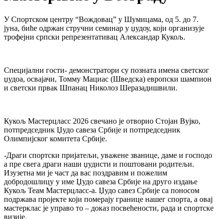
У Спортском центру “Вождовац” у Шумицама, од 5. до 7.
јуна, биће одржан стручни семинар у џудоу, који организује
трофејни српски репрезентативац Александар Кукољ.
Специјални гости- демонстратори су позната имена светског
џудоа, освајачи, Томмy Мациас (Шведска) европски шампион
и светски првак Шпанац Николоз Шеразадишвили.
Кукољ Мастерцласс 2026 свечано је отворио Стојан Вујко,
потпредседник Џудо савеза Србије и потпредседник
Олимпијског комитета Србије.
-Драги спортски пријатељи, уважене званице, даме и господо
а пре свега драги наши џудисти и поштовани родитељи.
Изузетна ми је част да вас поздравим и пожелим
добродошлицу у име Џудо савеза Србије на друго издање
Кукољ Теам Мастерцласс-а. Џудо савез Србије са поносом
подржава пројекте који померају границе нашег спорта, а овај
мастерклас је управо то – доказ посвећености, рада и спортске
визије.