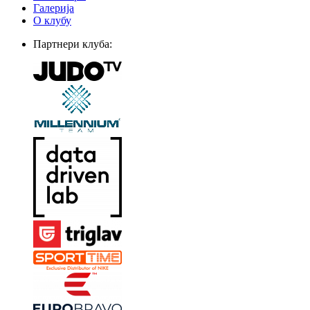
Галерија
О клубу
Партнери клуба: