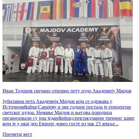
Иван Тодоров свечано отворио пету џудо Академију Мајдов
Јубиларна пета Академија Мајдов која се одржава у
Источном&nbsp;Сарајеву и ове године постала је епицентар
светског џудоа. Немање Мајдов и његова породица
организовали су још један&nbsp;спектакуларни тренинг камп
који је у овај део Европе довео госте из чак 23 земље...
Прочитај вест