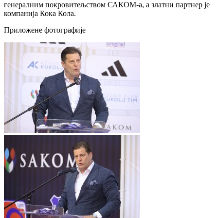
генералним покровитељством САКОМ-а, а златни партнер је
компанија Кока Кола.
Приложене фотографије