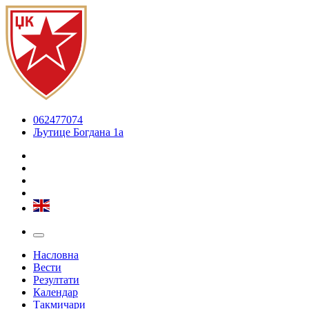
062477074
Љутице Богдана 1а
Насловна
Вести
Резултати
Календар
Такмичари