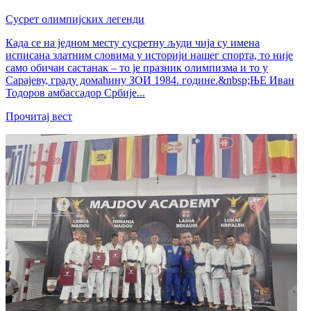
Сусрет олимпијских легенди
Када се на једном месту сусретну људи чија су имена
исписана златним словима у историји нашег спорта, то није
само обичан састанак – то је празник олимпизма и то у
Сарајеву, граду домаћину ЗОИ 1984. године.&nbsp;ЊЕ Иван
Тодоров амбассадор Србије...
Прочитај вест