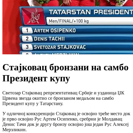
Стајковац бронзани на самбо
Президент купу
Светозар Стајковац репрезентативац Србије и узданица ЏК
Црвена звезда окитио се бронзаном медаљом на самбо
Президент купу у Татарстану.
У одличној конкуренцији Стајковац је освојио треће место док
је прво освојио Рус Артем Осипенко, сребрни је Молдавац
Денис Тачи док је другу бронзу освојио још један Рус Алексеј
Мерзликин.