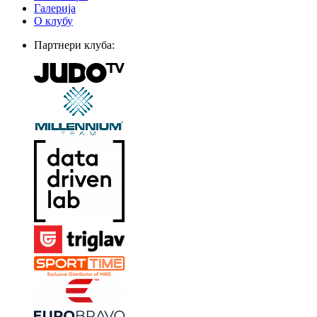
Галерија
О клубу
Партнери клуба: