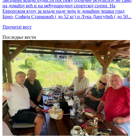
Звездини млади џудисти постижу одличне резулатате не само
на домаћој већ и на међународној спортској сцени. На
Европском купу за младе наде чији је домаћин чешки град
Брно, Софија Станковић ( до 52 кг) и Лука Дангубић ( до 50...
Прочитај вест
Последње вести