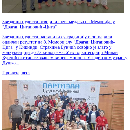
Звездини џудисти освојили шест медаља на Меморијалу
"Драган Цигановић -Цига"
Звездини џудисти наставили су традицију и остварили
одличан резултат на 8. Меморијалу "Драган Цигановић-
Цига" у Кикинди. Страхиња Бунчић освојио је злато у
конкуренцији до 73 килограма. У истој категорији Милан
Бунчић окитио се звањем вицешампиона. У кадетском узрасту
Душко...
Прочитај вест