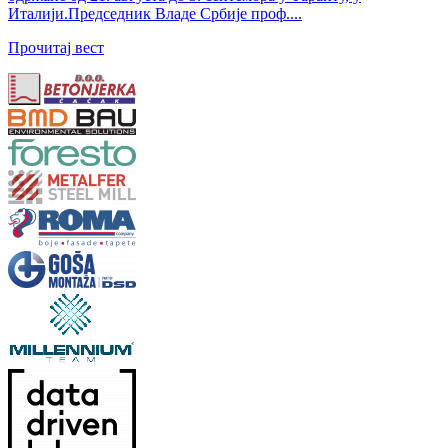
Италији.Председник Владе Србије проф....
Прочитај вест