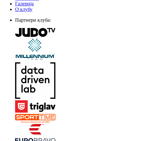
Галерија
О клубу
Партнери клуба: