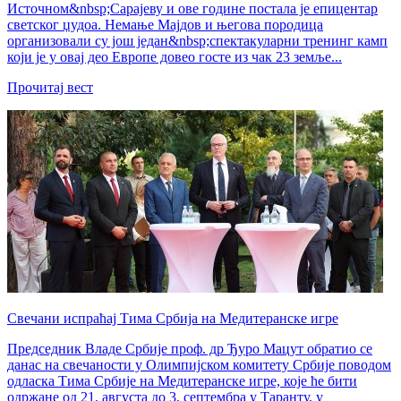
Источном&nbsp;Сарајеву и ове године постала је епицентар
светског џудоа. Немање Мајдов и његова породица
организовали су још један&nbsp;спектакуларни тренинг камп
који је у овај део Европе довео госте из чак 23 земље...
Прочитај вест
Свечани испраћај Тима Србија на Медитеранске игре
Председник Владе Србије проф. др Ђуро Мацут обратио се
данас на свечаности у Олимпијском комитету Србије поводом
одласка Тима Србије на Медитеранске игре, које ће бити
одржане од 21. августа до 3. септембра у Таранту, у