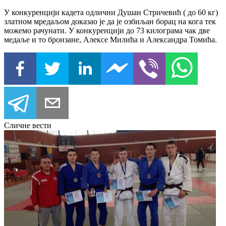
У конкуренцији кадета одлични Душан Стричевић ( до 60 кг)
златном мредаљом доказао је да је озбиљан борац на кога тек
можемо рачунати. У конкуренцији до 73 килограма чак две
медаље и то бронзане, Алексе Милића и Александра Томића.
Сличне вести