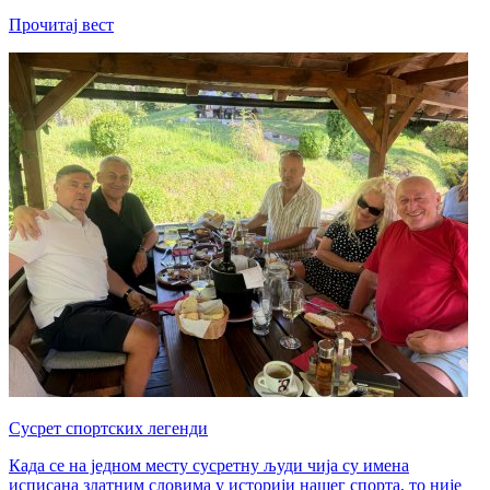
Прочитај вест
Сусрет спортских легенди
Када се на једном месту сусретну људи чија су имена
исписана златним словима у историји нашег спорта, то није