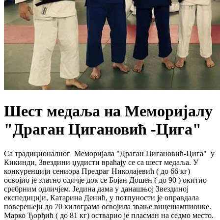
Шест медаља на Меморијалу
"Драган Цигановић -Цига"
Са традиционалног Меморијала "Драган Цигановић-Цига" у
Кикинди, Звездини џудисти враћају се са шест медаља. У
конкуренцији сениора Предраг Николајевић ( до 66 кг)
освојио је златно одичје док се Бојан Дошен ( до 90 ) окитио
сребрним одличјем. Једина дама у данашњој Звездиној
експедицији, Катарина Денић, у потпуности је оправдала
поверењеји до 70 килограма освојила звање вицешампионке.
Марко Ђорђић ( до 81 кг) остварио је пласман на седмо место.