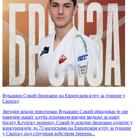
Вукашин Сокић бронзани на Европском купу за јуниоре у
Скопљу
Звездин млади првотимац Вукашин Сокић обрадовао је све
навијаче нашег клуба освајањем вредне медаље за нашу
богату Клупску ризницу. Сокић је освојио бронзано одличје у
конкуренцији до 73 килограма на Европском купу за јуниоре
у Скопљу под стручним вођством тренера...