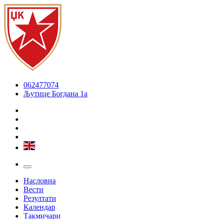
062477074
Љутице Богдана 1а
Насловна
Вести
Резултати
Календар
Такмичари