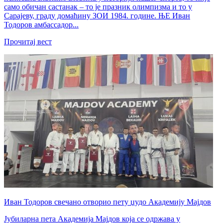
само обичан састанак – то је празник олимпизма и то у
Сарајеву, граду домаћину ЗОИ 1984. године. ЊЕ Иван
Тодоров амбассадор...
Прочитај вест
Иван Тодоров свечано отворио пету џудо Академију Мајдов
Јубиларна пета Академија Мајдов која се одржава у