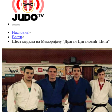
Насловна
>
Вести
>
Шест медаља на Меморијалу "Драган Цигановић -Цига"