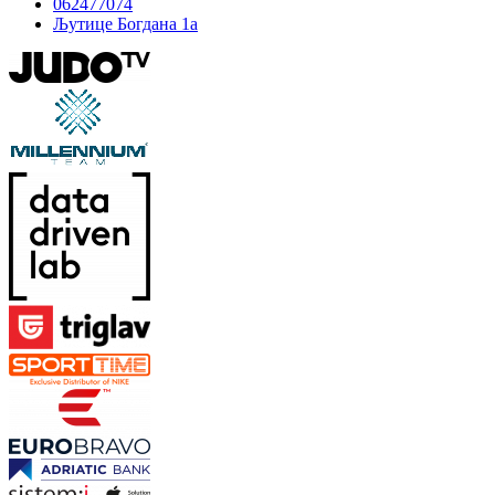
062477074
Љутице Богдана 1а