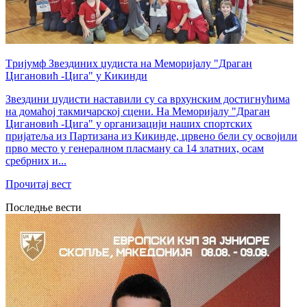
Tријумф Звездиних џудиста на Меморијалу "Драган
Цигановић -Цига" у Кикинди
Звездини џудисти наставили су са врхунским достигнућима
на домаћој такмичарској сцени. На Меморијалу "Драган
Цигановић -Цига" у организацији наших спортских
пријатеља из Партизана из Кикинде, црвено бели су освојили
прво место у генералном пласману са 14 златних, осам
сребрних и...
Прочитај вест
Последње вести