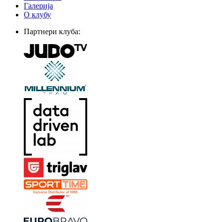
Галерија
О клубу
Партнери клуба: