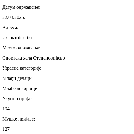
Датум одржавања
:
22.03.2025.
Адреса
:
25. октобра бб
Место одржавања
:
Спортска хала Степановићево
Узрасне категорије
:
Млађи дечаци
Млађе девојчице
Укупно пријава
:
194
Мушке пријаве
:
127