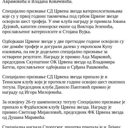
Аврамовића и Владана Ковачевића.
Специјално признање СД Црвена звезда ватерполситкињама
које су у првој години такмичења под грбом Црвене звезде
освојили шест трофеја. У име клуба награду је примила Јована
Дујовић, капитен сениорске екипе од Виктора Јеленића,
прослављеног ватерполсите и Стојана Вујка.
Одбојкаши Црвене звезде у две претходне године освојили су
све домаће трофеје и догурали далеко у европском Купу
изазивача, па им је додељено специјално признање за
остварене резултате. Награду је примио Аца Марковић,
председник Скупштине ОК Црвена звезда од Владимира
Батеза, прослављеног одбојкаша и Срђана Рашковића.
Специјално признање СД Црвена звезда припало је и
Тениском клубу који је протекле године освојио шест екипних
титула. Председник клуба Данило Пантовић примио је
награду од Игора Милојевића.
За освојену 26-ту шампионску титулу Специјално признање је
припало и Фудбалском клубу Црвена звезда. Награду је
примио Светозар Мијаиловић, председник ФК Црвена звезда
од Душана Маравића.
Специјална награда Спортског друштва припала је и Дејану