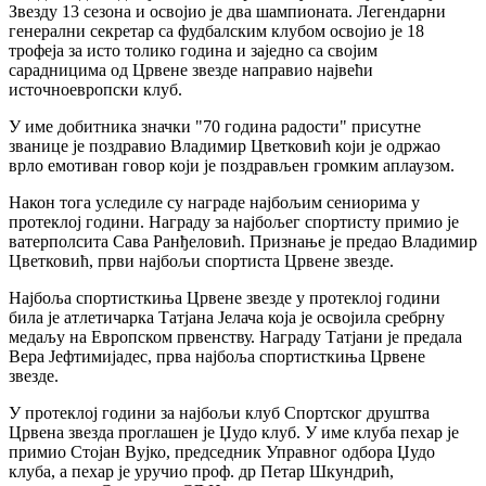
Звезду 13 сезона и освојио је два шампионата. Легендарни
генерални секретар са фудбалским клубом освојио је 18
трофеја за исто толико година и заједно са својим
сарадницима од Црвене звезде направио највећи
источноевропски клуб.
У име добитника значки "70 година радости" присутне
званице је поздравио Владимир Цветковић који је одржао
врло емотиван говор који је поздрављен громким аплаузом.
Након тога уследиле су награде најбољим сениорима у
протеклој години. Награду за најбољег спортисту примио је
ватерполсита Сава Ранђеловић. Признање је предао Владимир
Цветковић, први најбољи спортиста Црвене звезде.
Најбоља спортисткиња Црвене звезде у протеклој години
била је атлетичарка Татјана Јелача која је освојила сребрну
медаљу на Европском првенству. Награду Татјани је предала
Вера Јефтимијадес, прва најбоља спортисткиња Црвене
звезде.
У протеклој години за најбољи клуб Спортског друштва
Црвена звезда проглашен је Џудо клуб. У име клуба пехар је
примио Стојан Вујко, председник Управног одбора Џудо
клуба, а пехар је уручио проф. др Петар Шкундрић,