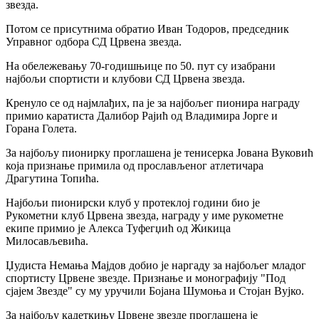
звезда.
Потом се присутнима обратио Иван Тодоров, председник
Управног одбора СД Црвена звезда.
На обележевању 70-годишњице по 50. пут су изабрани
најбољи спортисти и клубови СД Црвена звезда.
Кренуло се од најмлађих, па је за најбољег пионира награду
примио каратиста Далибор Рајић од Владимира Јорге и
Горана Голета.
За најбољу пионирку проглашена је тенисерка Јована Вуковић
која признање примила од прослављеног атлетичара
Драгутина Топића.
Најбољи пионирски клуб у протеклој години био је
Рукометни клуб Црвена звезда, награду у име рукометне
екипе примио је Алекса Туфегџић од Жикица
Милосављевића.
Џудиста Немања Мајдов добио је наргаду за најбољег младог
спортисту Црвене звезде. Признање и монографију "Под
сјајем Звезде" су му уручили Бојана Шумоња и Стојан Вујко.
За најбољу кадеткињу Црвене звезде проглашена је