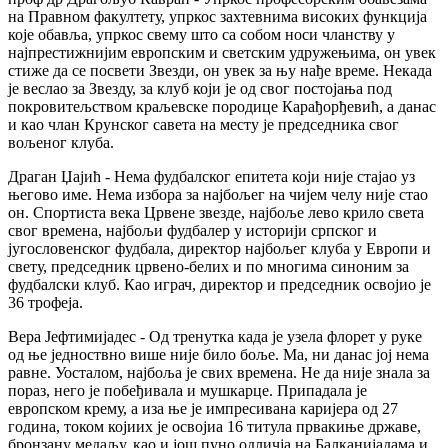
на Правном факултету, упркос захтевнима високих функција
које обавља, упркос свему што са собом носи чланству у
најпрестижнијим европским и светским удружењима, он увек
стиже да се посвети Звезди, он увек за њу нађе време. Некада
је веслао за Звезду, за клуб који је од свог постојања под
покровитељством краљевске породице Карађорђевић, а данас
и као члан Крунског савета на месту је председника свог
вољеног клуба.
Драган Џајић - Нема фудбалског епитета који није стајао уз
његово име. Нема избора за најбољег на чијем челу није стао
он. Спортиста века Црвене звезде, најбоље лево крило света
свог времена, најбољи фудбалер у историји српског и
југословенског фудбала, директор најбољег клуба у Европи и
свету, председник црвено-белих и по многима синоним за
фудбалски клуб. Као играч, директор и председник освојио је
36 трофеја.
Вера Јефтимијадес - Од тренутка када је узела флорет у руке
од ње једноствно више није било боље. Ма, ни данас јој нема
равне. Уосталом, најбоља је свих времена. Не да није знала за
пораз, него је побеђивала и мушкарце. Припадала је
европском крему, а иза ње је импресивана каријера од 27
година, током којиих је освојиа 16 титула првакиње државе,
бронзану медаљу, као и још пуно одличја на Балканијадама и