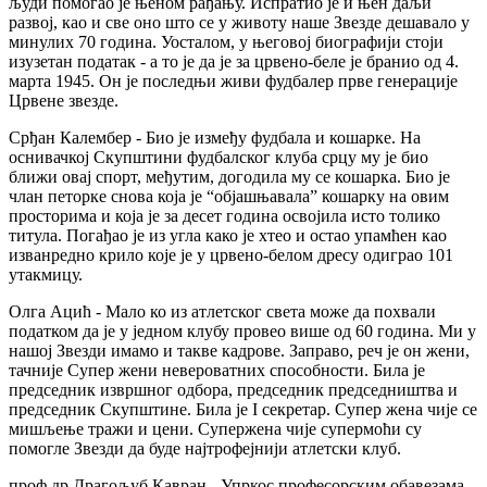
људи помогао је њеном рађању. Испратио је и њен даљи
развој, као и све оно што се у животу наше Звезде дешавало у
минулих 70 година. Уосталом, у његовој биографији стоји
изузетан податак - а то је да је за црвено-беле је бранио од 4.
марта 1945. Он је последњи живи фудбалер прве генерације
Црвене звезде.
Срђан Калембер - Био је између фудбала и кошарке. На
оснивачкој Скупштини фудбалског клуба срцу му је био
ближи овај спорт, међутим, догодила му се кошарка. Био је
члан петорке снова која је “објашњавала” кошарку на овим
просторима и која је за десет година освојила исто толико
титула. Погађао је из угла како је хтео и остао упамћен као
изванредно крило које је у црвено-белом дресу одиграо 101
утакмицу.
Олга Ацић - Мало ко из атлетског света може да похвали
податком да је у једном клубу провео више од 60 година. Ми у
нашој Звезди имамо и такве кадрове. Заправо, реч је он жени,
тачније Супер жени невероватних способности. Била је
председник извршног одбора, председник председништва и
председник Скупштине. Била је I секретар. Супер жена чије се
мишљење тражи и цени. Супержена чије супермоћи су
помогле Звезди да буде најтрофејнији атлетски клуб.
проф др Драгољуб Кавран - Упркос професорским обавезама