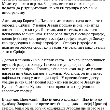
Медитеранским играма. Заправо, више од свих говори
податак да је тријумфовала на чак 80 турнира у земљи и
иностранству.
Александар Боричић - Његово име немало значи исто што и
одбојка у Србији. У нашој Звезди прошао је онај наизглед
логичан спортски пут. Логичан, али и тежак, и намењен
искључиво великанима. Играо је за Звезду и освајао трофеје,
водио је Звезду као тренер и освајао трофеје, водио је Звезду
као председник и освајао трофеје… Освајао је трофеје и
правио од одбојке спорт који гарантује резултате како Звезди
тако и Србији.
Драган Капичић - Био је првак света… Крило непогрешивог
шута. Играо је за Звезду 12 сезона и упорно је погађао,
погађао и погађао... Толико је био прецизан да је му у више
наврата није било равног у држави. Уосталом, он је и данас
најбољи стрелац у историји клуба. У црвено-белом дресу
убацио је чак 6.147 поена! Као капитен водио је Звезду до
Купа победника Купова, њеног првог и за сада јединог
европског трофеја.
Владимир Цветковић - Дао је много кошарци... Дао је пуно
фудбалу. Заправо, све време несебично је давао својој Црвеној
звезди. Један од најбољих кошаркаша Југославије играо је за