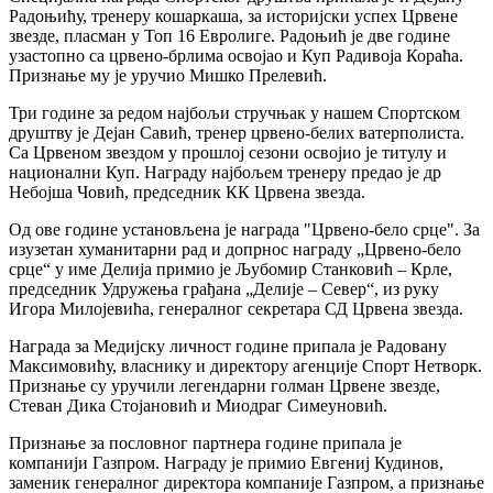
Радоњићу, тренеру кошаркаша, за историјски успех Црвене
звезде, пласман у Топ 16 Евролиге. Радоњић је две године
узастопно са црвено-брлима освојао и Куп Радивоја Кораћа.
Признање му је уручио Мишко Прелевић.
Три године за редом најбољи стручњак у нашем Спортском
друштву је Дејан Савић, тренер црвено-белих ватерполиста.
Са Црвеном звездом у прошлој сезони освојио је титулу и
национални Куп. Награду најбољем тренеру предао је др
Небојша Човић, председник КК Црвена звезда.
Од ове године установљена је награда "Црвено-бело срце". За
изузетан хуманитарни рад и допрнос награду „Црвено-бело
срце“ у име Делија примио је Љубомир Станковић – Крле,
председник Удружења грађана „Делије – Север“, из руку
Игора Милојевића, генералног секретара СД Црвена звезда.
Награда за Медијску личност године припала је Радовану
Максимовићу, власнику и директору агенције Спорт Нетворк.
Признање су уручили легендарни голман Црвене звезде,
Стеван Дика Стојановић и Миодраг Симеуновић.
Признање за пословног партнера године припала је
компанији Газпром. Награду је примио Евгениј Кудинов,
заменик генералног директора компаније Газпром, а признање