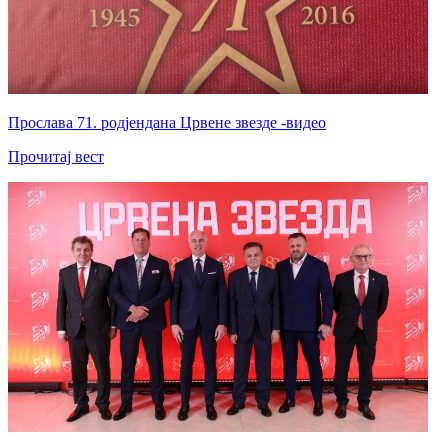
Прослава 71. родјендана Црвене звезде -видео
Прочитај вест