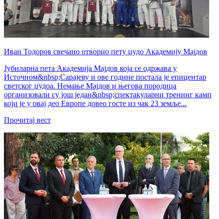
Иван Тодоров свечано отворио пету џудо Академију Мајдов
Јубиларна пета Академија Мајдов која се одржава у
Источном&nbsp;Сарајеву и ове године постала је епицентар
светског џудоа. Немање Мајдов и његова породица
организовали су још један&nbsp;спектакуларни тренинг камп
који је у овај део Европе довео госте из чак 23 земље...
Прочитај вест