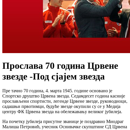
Прослава 70 година Црвене
звезде -Под сјајем звезда
Пре тачно 70 година, 4. марта 1945. године основано је
Спортско друштво Црвена звезда. Седамдесет година касније
прослављени спортисти, легенде Црвене звезде, руководиоци,
садашњи првотимци, будуће звезде окупили су се у Медија
центру ФК Црвена звезда на обележавању великог јубилеја.
На почетку јубилеја присутне званице је поздравио Миодраг
Малиша Петровић, учесник Оснивачке скупштине СД Црвена