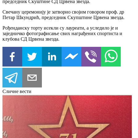
председник Скуштине СД Црвена звезда.
Свечану церемонију је затворио својим говором проф. др
Петар Шкундрић, председник Скупштине Црвена звезда.
Рођенданску торту исекли су лауреати, а уследило је и
заједничко фотографисање свих награђених спортиста и
клубова СД Црвена звезда.
Сличне вести