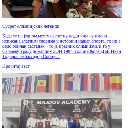
Сусрет олимпијских легенди
Када се на једном месту сусретну људи чија су имена
исписана златним словима у историји нашег спорта, то није
само обичан састанак – то је празник олимпизма и то у
Сарајеву, граду домаћину ЗОИ 1984. године.&nbsp;ЊЕ Иван
Тодоров амбассадор Србије...
Прочитај вест