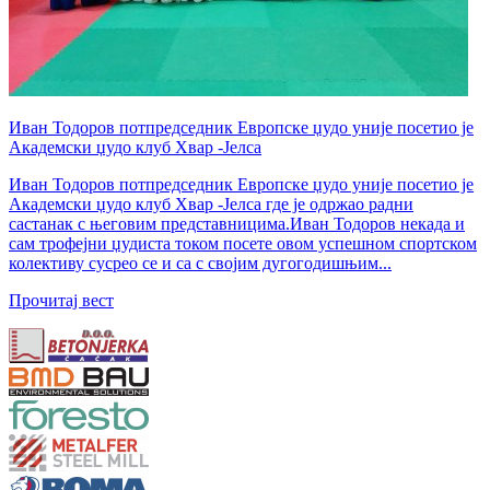
Иван Тодоров потпредседник Европске џудо уније посетио је
Академски џудо клуб Хвар -Јелса
Иван Тодоров потпредседник Европске џудо уније посетио је
Академски џудо клуб Хвар -Јелса где је одржао радни
састанак с његовим представницима.Иван Тодоров некада и
сам трофејни џудиста током посете овом успешном спортском
колективу сусрео се и са с својим дугогодишњим...
Прочитај вест