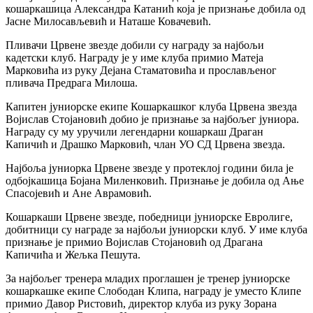
кошаркашица Александра Катанић која је признање добила од
Јасне Милосављевић и Наташе Ковачевић.
Пливачи Црвене звезде добили су награду за најбољи
кадетски клуб. Награду је у име клуба примио Матеја
Марковића из руку Дејана Стаматовића и прослављеног
пливача Предрага Милоша.
Капитен јуниорске екипе Кошаркашког клуба Црвена звезда
Војислав Стојановић добио је признање за најбољег јуниора.
Награду су му уручили легендарни кошаркаш Драган
Капичић и Драшко Марковић, члан УО СД Црвена звезда.
Најбоља јуниорка Црвене звезде у протеклој години била је
одбојкашица Бојана Миленковић. Признање је добила од Ање
Спасојевић и Ане Аврамовић.
Кошаркаши Црвене звезде, победници јуниорске Евролиге,
добитници су награде за најбољи јуниорски клуб. У име клуба
признање је примио Војислав Стојановић од Драгана
Капичића и Жељка Пешута.
За најбољег тренера младих проглашен је тренер јуниорске
кошаркашке екипе Слободан Клипа, награду је уместо Клипе
примио Давор Ристовић, директор клуба из руку Зорана