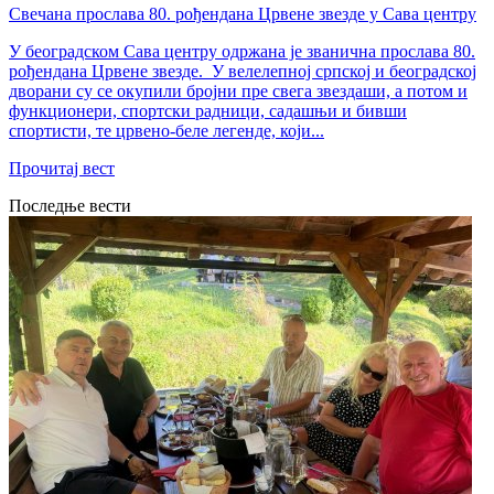
Свечана прослава 80. рођендана Црвене звезде у Сава центру
У београдском Сава центру одржана је званична прослава 80.
рођендана Црвене звезде. ‍ У велелепној српској и београдској
дворани су се окупили бројни пре свега звездаши, а потом и
функционери, спортски радници, садашњи и бивши
спортисти, те црвено-беле легенде, који...
Прочитај вест
Последње вести