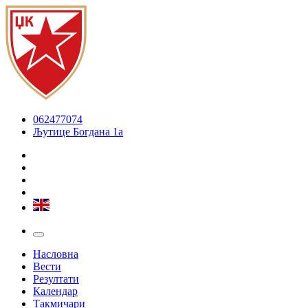
062477074
Љутице Богдана 1а
Насловна
Вести
Резултати
Календар
Такмичари