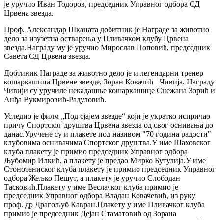
је уручио Иван Тодоров, председник Управног одбора СД
Црвена звезда.
Проф. Александар Шканата добитник је Награде за животно
дело за изузетна остварења у Пливачком клубу Црвена
звезда.Награду му је уручио Мирослав Поповић, председник
Савета СД Црвена звезда.
Добтиник Награде за животно дело је и легендарни тренер
кошаркашица Црвене звезде, Зоран Ковачић - Чивија. Награду
Чивији су уручиле некадашње кошаркашице Снежана Зорић и
Анђа Вукмировић-Радуловић.
Уследио је филм „Под сјајем звезде“ који је укратко испричао
причу Спортског друштва Црвена звезда од свог оснивања до
данас.Уручене су и плакете под називом "70 година радости"
клубовима оснивачима Спортског друштва.У име Шаховског
клуба плакету је примио председник Управног одбора
Љубомир Илкић, а плакету је предао Мирко Бутулија.У име
Стонотениског клуба плакету је примио председник Управног
одбора Жељко Пешут, а плакету је уручио Слободан
Тасковић.Плакету у име Веслачког клуба примио је
председник Управног одбора Владан Ковачевић, из руку
проф. др Драгољуб Кавран.Плакету у име Пливачког клуба
примио је председник Дејан Стаматовић од Зорана