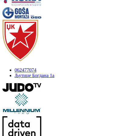
062477074
Љутице Богдана 1а