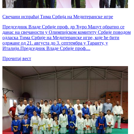
Свечани испраћај Тима Србија на Медитеранске игре
Председник Владе Србије проф. др Ђуро Мацут обратио се
данас на свечаности у Олимпијском комитету Србије поводом
одласка Тима Србије на Медитеранске игре, које ће бити
одржане од 21. августа до 3. септембра у Таранту, у
Италији.Председник Владе Србије проф....
Прочитај вест