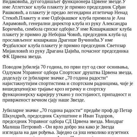
Видаковића, дугогодишљег функционера Црвене звезде.У
име Атлетског клуба плакету је примио председник Срђан
Рашковић, а плакету је предао легендарни атлетичар Ненад
Стекић.Плакету и име Одбојкашког клуба примила је Ана
Аврамовић, генерални директор клуба из руку Александра
Боричића, симбола српске одбојке.У име Кошаркашког клуба
плакету је примио др Небојша Човић, председник клуба од
прослављеног кошаркаша Драгише Вучинића.У име
Фудбалског клуба плакету је примио председник Светозар
Мијаиловић из руку Драгана Џајића, почасног председника
ФК Црвена звезда.
Поводом јубилеја 70 година, по први пут од свог оснивања,
Одлуком Управног одбора Спортског друштва Црвена звезда,
додељују се јубиларне значке „70 година радости“
најистакнутијим спортистима и спортским радницима, чије је
вишедеценијско трајање кроз играчку и спортску
функционерску каријеру уткано у постојаност, припадност и
приврженост вечном сјају наше Звезде.
Јубиларне значке „70 година радости“ предаће проф др Петар
Шкундрић, председник Скупштине и Иван Тодоров,
председник Управног одбора СД Црвена звезда. Миодраг
Малиша Петровић - Он врло добро зна како је Звезда
изгледала на дан рођења. Заједно са још неколико изузетних