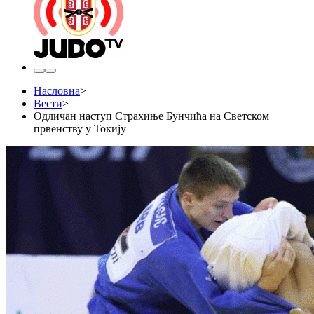
Насловна
>
Вести
>
​Одличан наступ Страхиње Бунчића на Светском
првенству у Токију