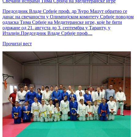
Свечани испраћај Тима Србија на Медитеранске игре
Председник Владе Србије проф. др Ђуро Мацут обратио се
данас на свечаности у Олимпијском комитету Србије поводом
одласка Тима Србије на Медитеранске игре, које ће бити
одржане од 21. августа до 3. септембра у Таранту, у
Италији.Председник Владе Србије проф....
Прочитај вест