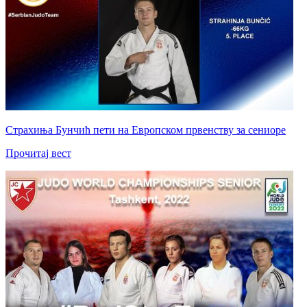
Страхиња Бунчић пети на Европском првенству за сениоре
Прочитај вест