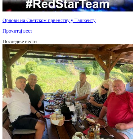
Орлови на Светском првенству у Ташкенту
Прочитај вест
Последње вести