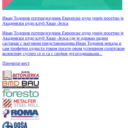
Иван Тодоров потпредседник Европске џудо уније посетио је
Академски џудо клуб Хвар -Јелса
Иван Тодоров потпредседник Европске џудо уније посетио је
Академски џудо клуб Хвар -Јелса где је одржао радни
састанак с његовим представницима.Иван Тодоров некада и
сам трофејни џудиста током посете овом успешном спортском
колективу сусрео се и са с својим дугогодишњим...
Прочитај вест