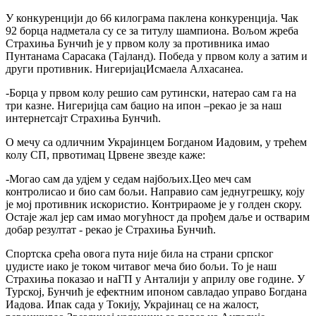
У конкуренцији до 66 килограма паклена конкуренција. Чак
92 борца надметала су се за титулу шампиона. Вољом жреба
Страхиња Бунчић је у првом колу за противника имао
Пунтанама Сарасака (Тајланд). Победа у првом колу а затим и
други противник. НигеријацИсмаела Алхасанеа.
-Борца у првом колу решио сам рутински, натерао сам га на
три казне. Нигеријца сам бацио на ипон –рекао је за наш
интернетсајт Страхиња Бунчић.
О мечу са одличним Украјинцем Богданом Иадовим, у трећем
колу СП, првотимац Црвене звезде каже:
-Могао сам да удјем у седам најбољих.Цео меч сам
контролисао и био сам бољи. Направио сам једнугрешку, коју
је мој противник искористио. Контрираоме је у голден скору.
Остаје жал јер сам имао могућност да прођем даље и остварим
добар резултат - рекао је Страхиња Бунчић.
Спортска срећа овога пута није била на страни српског
џудисте иако је током читавог меча био бољи. То је наш
Страхиња показао и наГП у Анталији у априлу ове године. У
Турској, Бунчић је ефектним ипоном савладао управо Богдана
Иадова. Ипак сада у Токију, Украјинац се на жалост,