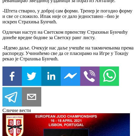
реванширао Звездиној узданици за пораз из Анталије.
-Штета стварно, у доброј сам форми. Тренер је погодио форму
и све се сложило. Ипак није се дало једноставно –био је
искрен Страхиња Бунчић.
Одличан наступ на Светском првенству Страхињи Бунчићу
донеће вредне бодове за Светску ранг листу.
-Идемо даље. Очекује нас даље учешће на такмичењима према
распореду. Учинићемо све да се пласирамо на Игре у Токију
рекао је Страхиња Бунчић.
Сличне вести