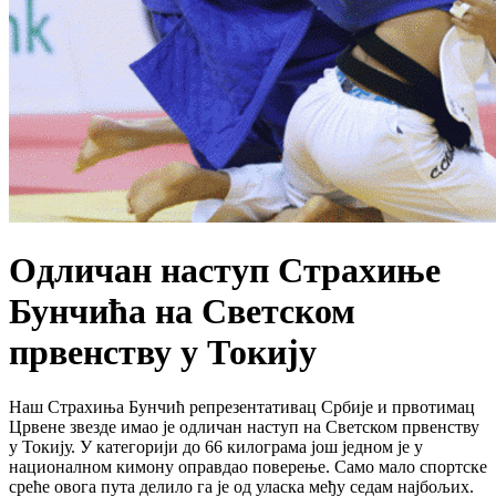
​Одличан наступ Страхиње
Бунчића на Светском
првенству у Токију
Наш Страхиња Бунчић репрезентативац Србије и првотимац
Црвене звезде имао је одличан наступ на Светском првенству
у Токију. У категорији до 66 килограма још једном је у
националном кимону оправдао поверење. Само мало спортске
среће овога пута делило га је од уласка међу седам најбољих.