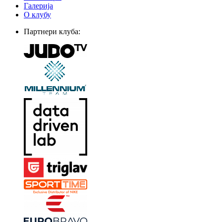
Галерија
О клубу
Партнери клуба: