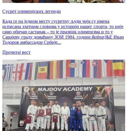
Сусрет олимпијских легенди
Када се на једном месту сусретну људи чија су имена
исписана златним словима у историји нашег спорта, то није
само обичан састанак – то је празник олимпизма и то у
Сарајеву, граду домаћину ЗОИ 1984. године.&nbsp;ЊЕ Иван
Тодоров амбассадор Србије...
Прочитај вест