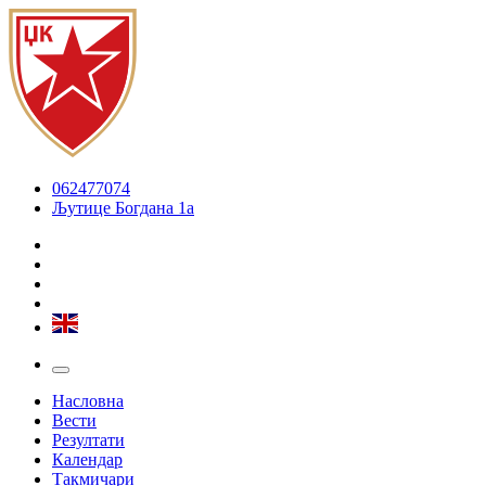
062477074
Љутице Богдана 1а
Насловна
Вести
Резултати
Календар
Такмичари