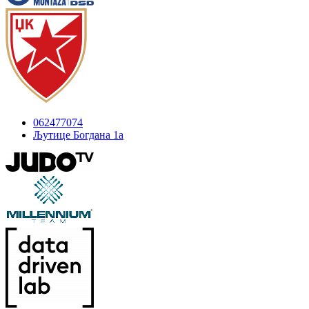
062477074
Љутице Богдана 1а