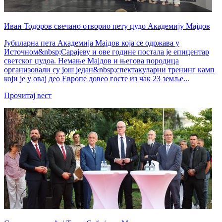
Иван Тодоров свечано отворио пету џудо Академију Мајдов
Јубиларна пета Академија Мајдов која се одржава у
Источном&nbsp;Сарајеву и ове године постала је епицентар
светског џудоа. Немање Мајдов и његова породица
организовали су још један&nbsp;спектакуларни тренинг камп
који је у овај део Европе довео госте из чак 23 земље...
Прочитај вест