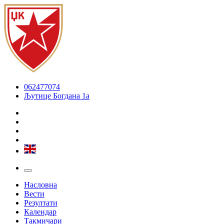
062477074
Љутице Богдана 1а
Насловна
Вести
Резултати
Календар
Такмичари