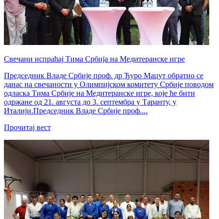
Свечани испраћај Тима Србија на Медитеранске игре
Председник Владе Србије проф. др Ђуро Мацут обратио се
данас на свечаности у Олимпијском комитету Србије поводом
одласка Тима Србије на Медитеранске игре, које ће бити
одржане од 21. августа до 3. септембра у Таранту, у
Италији.Председник Владе Србије проф....
Прочитај вест