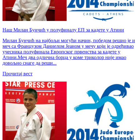
Наш Милан Бунчић у полуфиналу ЕП за кадете у Атини
Милан Бунчић на најбољи могући начин, победом решио је и
меч са Французом Даниелом Јеаном у мечу који је одређивао
учесника полуфинала Европског првенства за кадете у
Атини.Меч два одлична борца у коме триколор није имао
довољно снаге да реши...
Прочитај вест