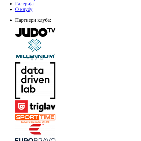
Галерија
О клубу
Партнери клуба: