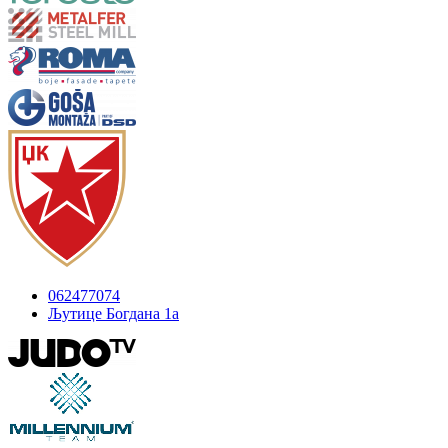
062477074
Љутице Богдана 1а