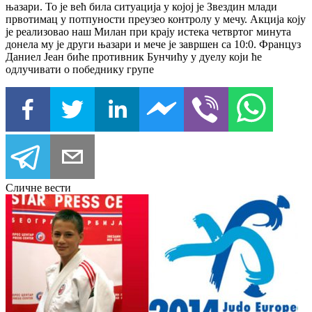
њазари. То је већ била ситуација у којој је Звездин млади
првотимац у потпуности преузео контролу у мечу. Акција коју
је реализовао наш Милан при крају истека четвртог минута
донела му је други њазари и мече је завршен са 10:0. Француз
Даниел Јеан биће противник Бунчићу у дуелу који ће
одлучивати о победнику групе
Сличне вести