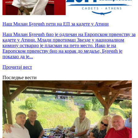
Наш Милан Бунчић пети на ЕП за кадете у Атини
Наш Милан Бунчић био је одличан на Европском првенству за
кадете у Атини. Млади првотимац Звезде у националном
кимону остварио је пласман на пето место. Иако је на
Европском првенству био на корак до медаље, Бунчић је
показао да је...
Прочитај вест
Последње вести