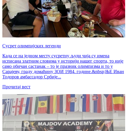
Сусрет олимпијских легенди
Када се на једном месту сусретну људи чија су имена
исписана златним словима у историји нашег спорта, то није
само обичан састанак – то је празник олимпизма и то у
Сарајеву, граду домаћину ЗОИ 1984. године.&nbsp;ЊЕ Иван
Тодоров амбассадор Србије...
Прочитај вест