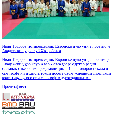
Иван Тодоров потпредседник Европске џудо уније посетио је
Академски џудо клуб Хвар -Јелса
Иван Тодоров потпредседник Европске џудо уније посетио је
Академски џудо клуб Хвар -Јелса где је одржао радни
састанак с његовим представницима.Иван Тодоров некада и
сам трофејни џудиста током посете овом успешном спортском
колективу сусрео се и са с својим дугогодишњим...
Прочитај вест