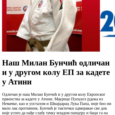
Наш Милан Бунчић одличан
и у другом колу ЕП за кадете
у Атини
Одличан је наш Милан Бунчић и у другом колу Европског
првенства за кадете у Атини. Маурице Пуецхел јудока из
Немачке, као и уосталом и Швајцарац Лука Папа, није био ни
мало лак противник. Бунчић је тактички одмеравао све док
није успео да нађе слабу тачку младом панцеру и баци га на