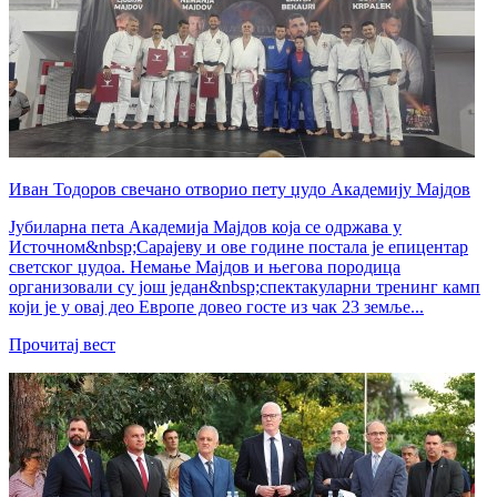
Иван Тодоров свечано отворио пету џудо Академију Мајдов
Јубиларна пета Академија Мајдов која се одржава у
Источном&nbsp;Сарајеву и ове године постала је епицентар
светског џудоа. Немање Мајдов и његова породица
организовали су још један&nbsp;спектакуларни тренинг камп
који је у овај део Европе довео госте из чак 23 земље...
Прочитај вест