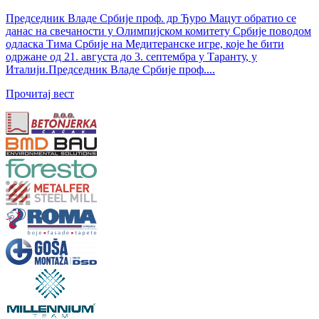
Председник Владе Србије проф. др Ђуро Мацут обратио се
данас на свечаности у Олимпијском комитету Србије поводом
одласка Тима Србије на Медитеранске игре, које ће бити
одржане од 21. августа до 3. септембра у Таранту, у
Италији.Председник Владе Србије проф....
Прочитај вест