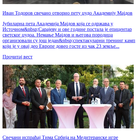
Иван Тодоров свечано отворио пету џудо Академију Мајдов
Јубиларна пета Академија Мајдов која се одржава у
Источном&nbsp;Сарајеву и ове године постала је епицентар
светског џудоа. Немање Мајдов и његова породица
организовали су још један&nbsp;спектакуларни тренинг камп
који је у овај део Европе довео госте из чак 23 земље...
Прочитај вест
Свечани испраћај Тима Србија на Медитеранске игре