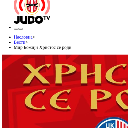
Насловна
>
Вести
>
Мир Божији Христос се роди