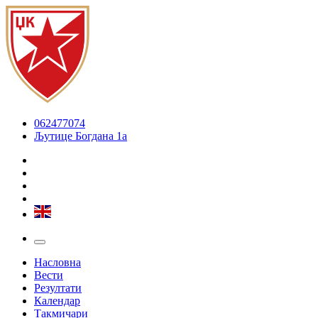
062477074
Љутице Богдана 1а
Насловна
Вести
Резултати
Календар
Такмичари