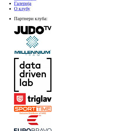
Галерија
О клубу
Партнери клуба: