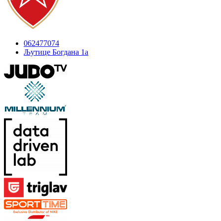
062477074
Љутице Богдана 1а