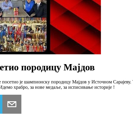
етио породицу Мајдов
 посетио је шампионску породицу Мајдов у Источном Сарајеву.
демо храбро, за нове медаље, за исписивање историје !