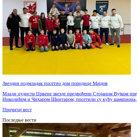
Звездин подмладак посетио дом породице Мајдов
Млади џудисти Црвене звезде предвођени Стојаном Вујком пр
Николићем и Чихаром Шинтаром, посетили су кућу шампиона, 
Прочитај вест
Последње вести