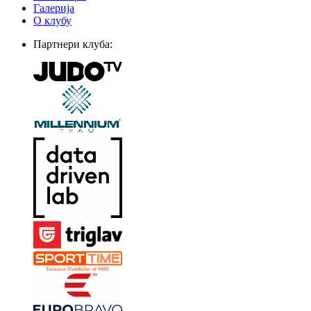
Галерија
О клубу
Партнери клуба: