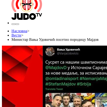
Насловна
>
Вести
>
Министар Вања Удовичић посетио породицу Мајдов