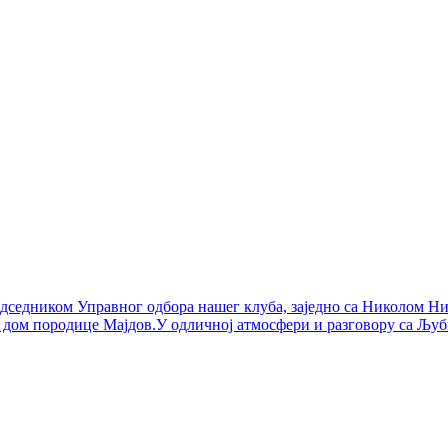
едседником Управног одбора нашег клуба, заједно са Николом 
дом породице Мајдов.У одличној атмосфери и разговору са Љуби