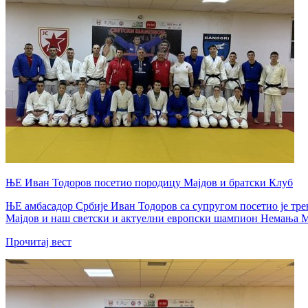
ЊЕ Иван Тодоров посетио породицу Мајдов и братски Клуб
ЊЕ амбасадор Србије Иван Тодоров са супругом посетио је тре
Мајдов и наш светски и актуелни европски шампион Немања М
Прочитај вест