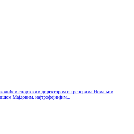
Николићем спортским директором и тренерима Немањом
шом Мајдовим, најтрофејнијим...