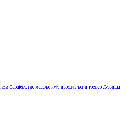
чном Сарајеву, где медаље кују прослављени тренер Љубиша