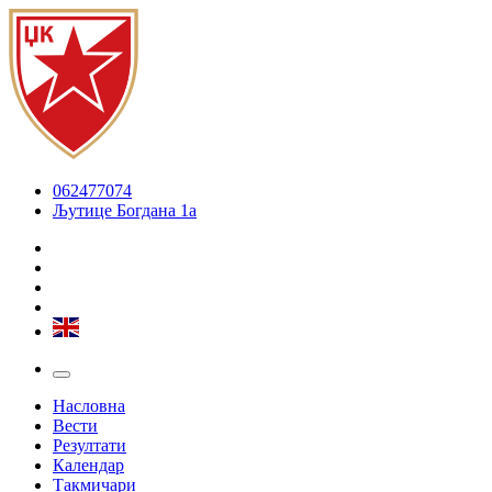
062477074
Љутице Богдана 1а
Насловна
Вести
Резултати
Календар
Такмичари