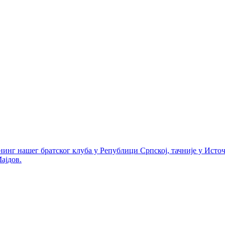
нинг нашег братског клуба у Републици Српској, тачније у Исто
ајдов.