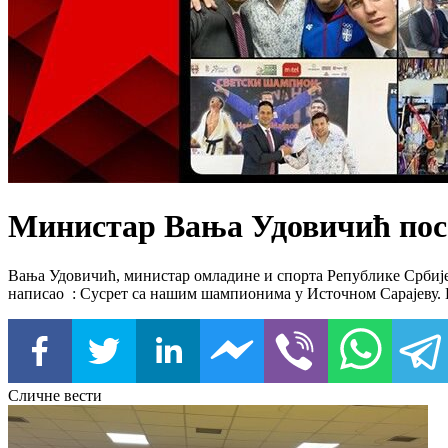
Министар Вања Удовичић пос
Вања Удовичић, министар омладине и спорта Републике Србије
написао : Сусрет са нашим шампионима у Источном Сарајеву. И
Сличне вести