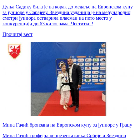
Дуња Садику била је на корак до медаље на Европском купу
за јуниоре у Сарајеву. Звездина узданица је на међународној
смотри јуниора остварила пласман на пето место у
конкуренцији до 63 килограма. Честитке !
Прочитај вест
Мина Гачић бронзана на Европском купу за јуниоре у Грацу
Мина Гачић трофејна репрезентативка Србије и Звездина