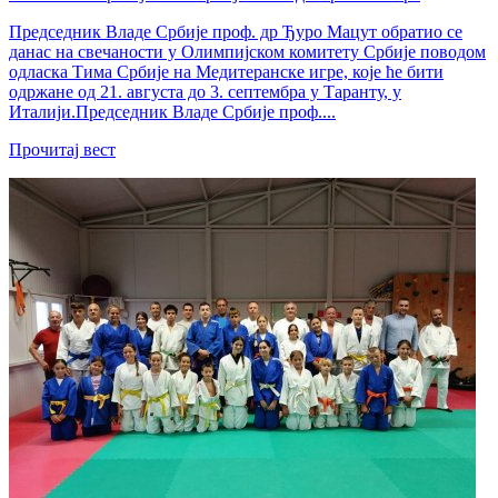
Председник Владе Србије проф. др Ђуро Мацут обратио се
данас на свечаности у Олимпијском комитету Србије поводом
одласка Тима Србије на Медитеранске игре, које ће бити
одржане од 21. августа до 3. септембра у Таранту, у
Италији.Председник Владе Србије проф....
Прочитај вест