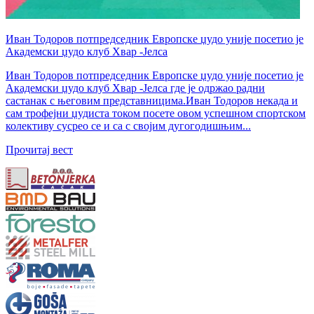
Иван Тодоров потпредседник Европске џудо уније посетио је
Академски џудо клуб Хвар -Јелса
Иван Тодоров потпредседник Европске џудо уније посетио је
Академски џудо клуб Хвар -Јелса где је одржао радни
састанак с његовим представницима.Иван Тодоров некада и
сам трофејни џудиста током посете овом успешном спортском
колективу сусрео се и са с својим дугогодишњим...
Прочитај вест