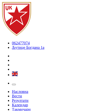
062477074
Љутице Богдана 1а
Насловна
Вести
Резултати
Календар
Такмичари