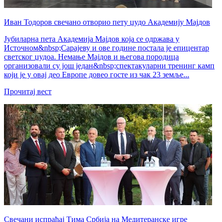
Иван Тодоров свечано отворио пету џудо Академију Мајдов
Јубиларна пета Академија Мајдов која се одржава у
Источном&nbsp;Сарајеву и ове године постала је епицентар
светског џудоа. Немање Мајдов и његова породица
организовали су још један&nbsp;спектакуларни тренинг камп
који је у овај део Европе довео госте из чак 23 земље...
Прочитај вест
Свечани испраћај Тима Србија на Медитеранске игре