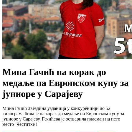
Мина Гачић на корак до
медаље на Европском купу за
јуниоре у Сарајеву
Мина Гачић Звездина узданица у конкуренцији до 52
килограма била је на корак до медаље на Европском купу за
јуниоре у Сарајеву. Гачићева је остварила пласман на пето
место- Честитке !