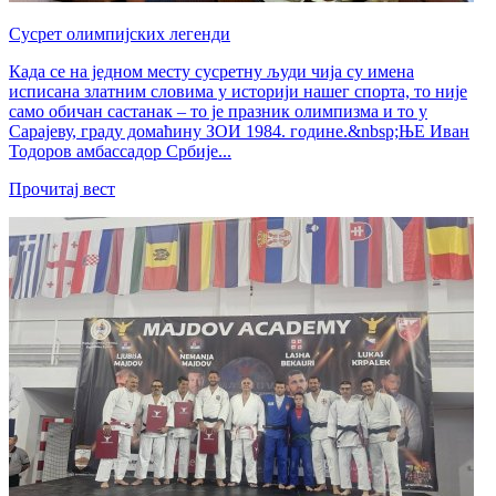
Сусрет олимпијских легенди
Када се на једном месту сусретну људи чија су имена
исписана златним словима у историји нашег спорта, то није
само обичан састанак – то је празник олимпизма и то у
Сарајеву, граду домаћину ЗОИ 1984. године.&nbsp;ЊЕ Иван
Тодоров амбассадор Србије...
Прочитај вест