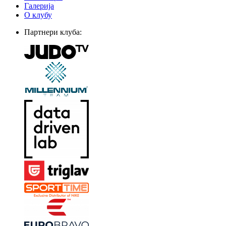
Галерија
О клубу
Партнери клуба: