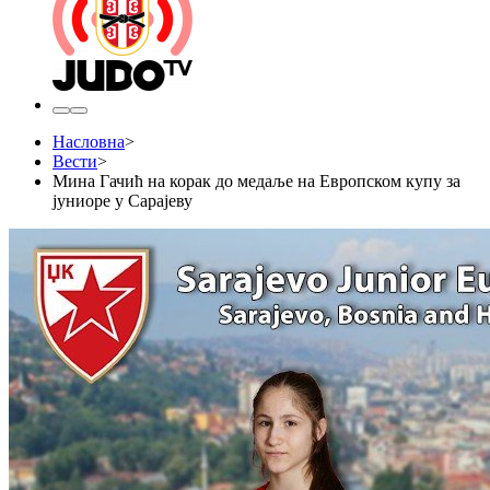
Насловна
>
Вести
>
Мина Гачић на корак до медаље на Европском купу за
јуниоре у Сарајеву