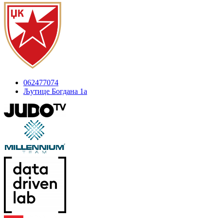
062477074
Љутице Богдана 1а