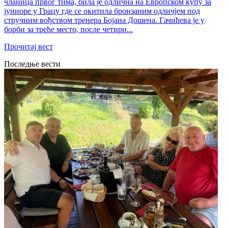
чланица првог тима, била је одлична на Европском купу за
јуниоре у Грацу где се окитила бронзаним одличјем под
стручним вођством тренера Бојана Дошена. Гачићева је у
борби за треће место, после четири...
Прочитај вест
Последње вести