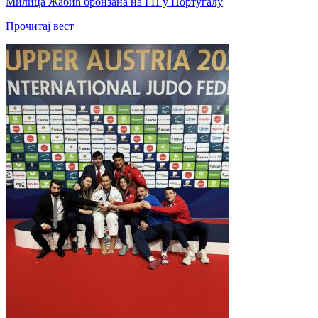
Милица Жабић бронзана на ГП у Португалу
Прочитај вест