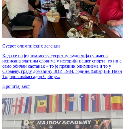
Сусрет олимпијских легенди
Када се на једном месту сусретну људи чија су имена
исписана златним словима у историји нашег спорта, то није
само обичан састанак – то је празник олимпизма и то у
Сарајеву, граду домаћину ЗОИ 1984. године.&nbsp;ЊЕ Иван
Тодоров амбассадор Србије...
Прочитај вест