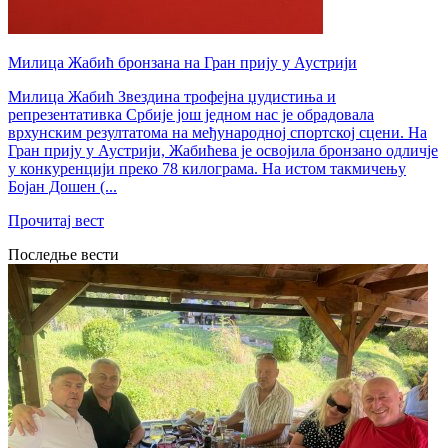
Милица Жабић бронзана на Гран прију у Аустрији
Милица Жабић Звездина трофејна џудистиња и
репрезентативка Србије још једном нас је обрадовала
врхунским резултатома на међународној спортској сцени. На
Гран прију у Аустрији, Жабићева је освојила бронзано одличје
у конкуренцији преко 78 килограма. На истом такмичењу
Бојан Дошен (...
Прочитај вест
Последње вести