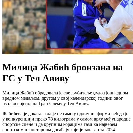
Милица Жабић бронзана на
ГС у Тел Авиву
Милица Жабић обрадовала је све љубитеље џудоа још једном
вредном медаљом, другом у овој календарској години овог
пута освојеној на Гран Слему у Тел Авиву.
Жабићева је доказала да је не само у одличној форми већ да је
у конкуренцији преко 78 килограма у самом врху међународне
спортске сцене и да крупним корацима гази ка највећем
спортском планетарном догађају који је заказан за 2024.