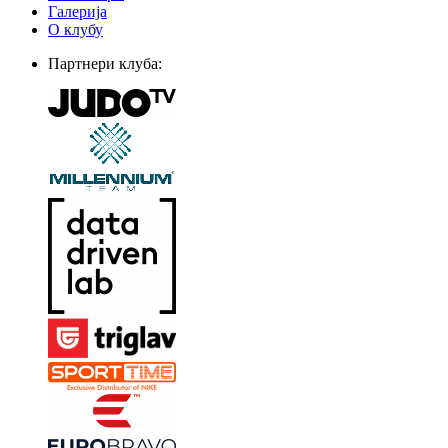
Галерија
О клубу
Партнери клуба: