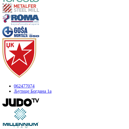
062477074
Љутице Богдана 1а