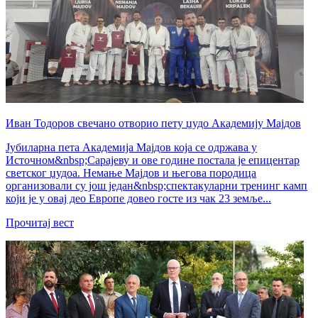
Иван Тодоров свечано отворио пету џудо Академију Мајдов
Јубиларна пета Академија Мајдов која се одржава у
Источном&nbsp;Сарајеву и ове године постала је епицентар
светског џудоа. Немање Мајдов и његова породица
организовали су још један&nbsp;спектакуларни тренинг камп
који је у овај део Европе довео госте из чак 23 земље...
Прочитај вест