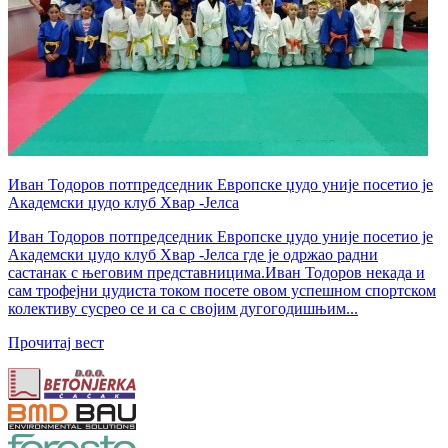
Иван Тодоров потпредседник Европске џудо уније посетио је
Академски џудо клуб Хвар -Јелса
Иван Тодоров потпредседник Европске џудо уније посетио је
Академски џудо клуб Хвар -Јелса где је одржао радни
састанак с његовим представницима.Иван Тодоров некада и
сам трофејни џудиста током посете овом успешном спортском
колективу сусрео се и са с својим дугогодишњим...
Прочитај вест