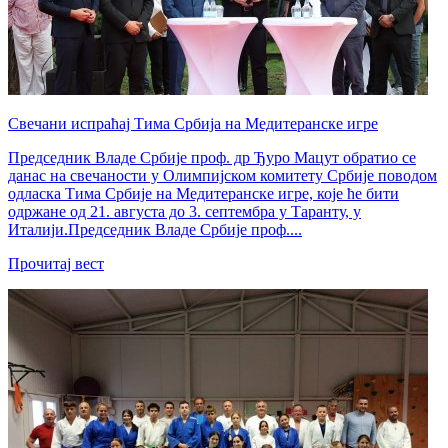
Свечани испраћај Тима Србија на Медитеранске игре
Председник Владе Србије проф. др Ђуро Мацут обратио се
данас на свечаности у Олимпијском комитету Србије поводом
одласка Тима Србије на Медитеранске игре, које ће бити
одржане од 21. августа до 3. септембра у Таранту, у
Италији.Председник Владе Србије проф....
Прочитај вест