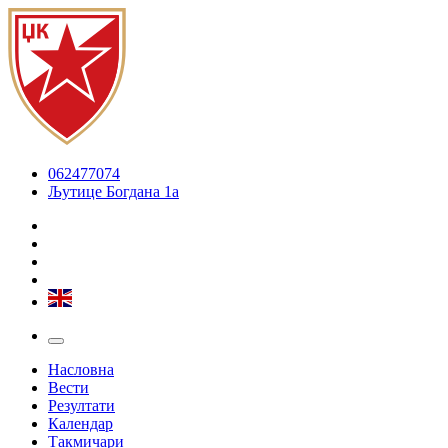
062477074
Љутице Богдана 1а
Насловна
Вести
Резултати
Календар
Такмичари