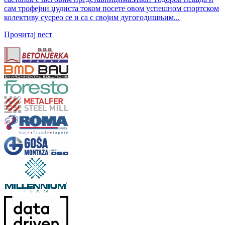
сам трофејни џудиста током посете овом успешном спортском
колективу сусрео се и са с својим дугогодишњим...
Прочитај вест