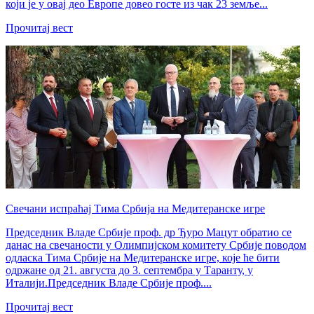
који је у овај део Европе довео госте из чак 23 земље...
Прочитај вест
Свечани испраћај Тима Србија на Медитеранске игре
Председник Владе Србије проф. др Ђуро Мацут обратио се
данас на свечаности у Олимпијском комитету Србије поводом
одласка Тима Србије на Медитеранске игре, које ће бити
одржане од 21. августа до 3. септембра у Таранту, у
Италији.Председник Владе Србије проф....
Прочитај вест