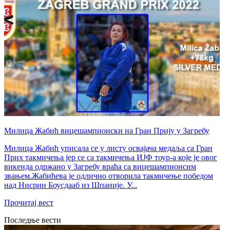
Милица Жабић вицешампионски на Гран Прију у Загребу
Милица Жабић уписала се у листу освајача медаља са Гран
Приx такмичења јер се са такмичења ИЈФ тоур-а које је овог
викенда одржано у Загребу враћа са вицешампионсим
звањем.Жабићева је одлично отворила такмичење победом
над Нисрин Боусдааб из Шпаније. У...
Прочитај вест
Последње вести