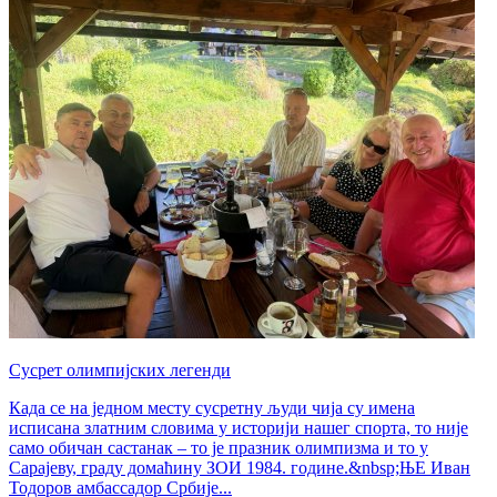
Сусрет олимпијских легенди
Када се на једном месту сусретну људи чија су имена
исписана златним словима у историји нашег спорта, то није
само обичан састанак – то је празник олимпизма и то у
Сарајеву, граду домаћину ЗОИ 1984. године.&nbsp;ЊЕ Иван
Тодоров амбассадор Србије...