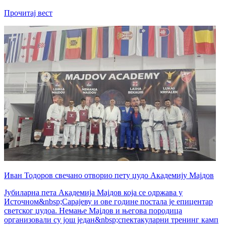
Прочитај вест
Иван Тодоров свечано отворио пету џудо Академију Мајдов
Јубиларна пета Академија Мајдов која се одржава у
Источном&nbsp;Сарајеву и ове године постала је епицентар
светског џудоа. Немање Мајдов и његова породица
организовали су још један&nbsp;спектакуларни тренинг камп