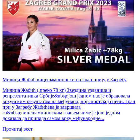
Mилица Жабић вицешампионски на Гран прију у Загребу
Милица Жабић ( преко 78 кг) Звездина узданица и
репрезентативка Србије&nbsp;још једном нас је обрадовала
врхунским резултатом на међународној спортској сцени. Гран
при у Загребу Жабићева је завршила
са&nbsp;вицешампионским звањем чиме је још једном
доказала да припада самом врху међународне...
Прочитај вест