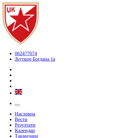
062477074
Љутице Богдана 1а
Насловна
Вести
Резултати
Календар
Такмичари