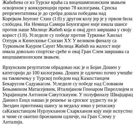
Жабићева се из Турске враћа са вицешампионским звањем
освојеном у конкуренцији преко 78 килограма. Српска
репрезентативка је до сребра дошла победама над
Корејком Јиyеонг Схин (1:0) у другом колу јер је у првом била
слободна. Ни Немица Самира Боуизгарне није имала шансе
против наше Милице Жабић која и овај дуел завршава у своју
корист (1:0). Уследиле су победе против Туркиње Хаилал
Озтурк и Кинескиње Схизан XУ. У великом финалу са
Туркињом Каyром Саyит Милица Жабић на жалост није
имала довољно спортске среће и овај Гран Слем завршава са
вицешампионским звањем.
Врхунским резултатом обрадовао нас је и Бојан Дошен у
категорији до 100 килограма. Дошен је одлично почео учешће
на такмичењу у Турској победом над Казахстанцем
Бекарyсом Садуакасом. Уследиле су победе над Словаком
Бењамином Матасејевим, Италијаном Геннаром Пиреллијем и
Украјинцем Антоном Савyтскиyим. У полуфиналу Швајцарац
Даниел Еицх нашао је решење за српског џудисту па је
Звездин првотимац шансу за медаљу имао у репасажу
саКазахстанцом Нурлyкханом Схаркханом коју није испустио
и чиме се окитио бронзаним одличје, на Гран Слему у
Анталији.