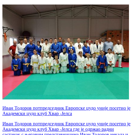
Иван Тодоров потпредседник Европске џудо уније посетио је
Академски џудо клуб Хвар -Јелса
Иван Тодоров потпредседник Европске џудо уније посетио је
Академски џудо клуб Хвар -Јелса где је одржао радни
састанак с његовим представницима.Иван Тодоров некада и