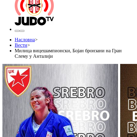
Насловна
>
Вести
>
Милица вицешампионски, Бојан бронзани на Гран
Слему у Анталији