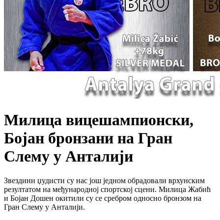
Милица вицешампионски,
Бојан бронзани на Гран
Слему у Анталији
Звездини џудисти су нас још једном обрадовали врхунским
резултатом на међународној спортској сцени. Милица Жабић
и Бојан Дошен окитили су се сребром односно бронзом на
Гран Слему у Анталији.