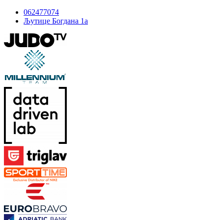
062477074
Љутице Богдана 1а