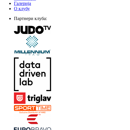
Галерија
О клубу
Партнери клуба: