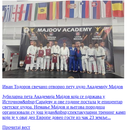
Иван Тодоров свечано отворио пету џудо Академију Мајдов
Јубиларна пета Академија Мајдов која се одржава у
Источном&nbsp;Сарајеву и ове године постала је епицентар
светског џудоа. Немање Мајдов и његова породица
организовали су још један&nbsp;спектакуларни тренинг камп
који је у овај део Европе довео госте из чак 23 земље...
Прочитај вест