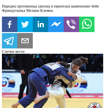
Наредна противница српској и европској шампионки биће
Францускиња Мелани Клемен.
Сличне вести