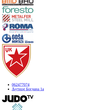
062477074
Љутице Богдана 1а