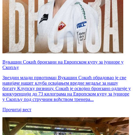
Вукашин Сокић бронзани на Европском купу за јуниоре у
Скопљу
Звездин млади првотимац Вукашин Сокић обрадовао је све
навијаче нашег клуба освајањем вредне медаље за нашу
богату Клупску ризницу. Сокић је освојио бронзано одличје у
конкуренцији до 73 килограма на Европском купу за јуниоре
у Скопљу под стручним вођством тренера...
Прочитај вест