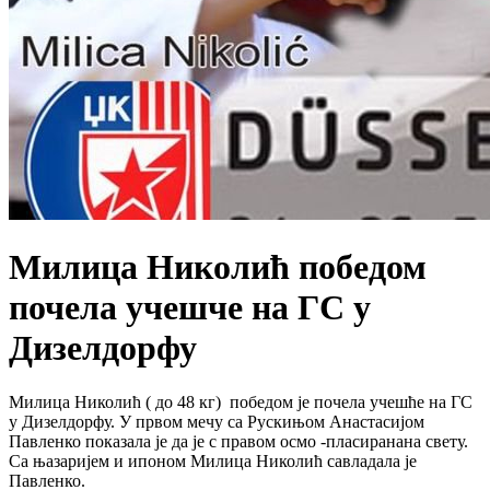
Милица Николић победом
почела учешче на ГС у
Дизелдорфу
Милица Николић ( до 48 кг) победом је почела учешће на ГС
у Дизелдорфу. У првом мечу са Рускињом Анастасијом
Павленко показала је да је с правом осмо -пласиранана свету.
Са њазаријем и ипоном Милица Николић савладала је
Павленко.