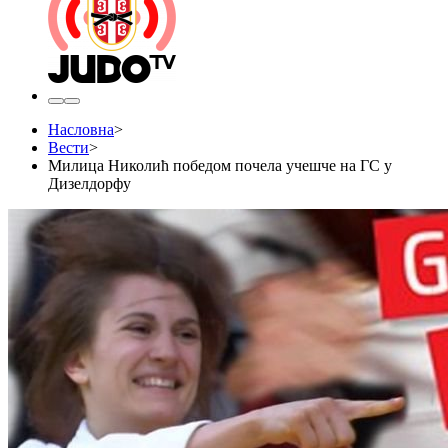
Насловна
>
Вести
>
Милица Николић победом почела учешче на ГС у
Дизелдорфу