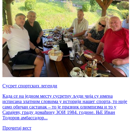
Сусрет спортских легенди
Када се на једном месту сусретну људи чија су имена
исписана златним словима у историји нашег спорта, то није
само обичан састанак – то је празник олимпизма и то у
Сарајеву, граду домаћину ЗОИ 1984. године. ЊЕ Иван
Тодоров амбассадор...
Прочитај вест