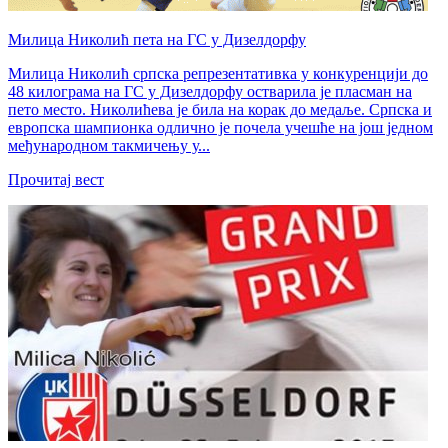
Милица Николић пета на ГС у Дизелдорфу
Милица Николић српска репрезентативка у конкуренцији до
48 килограма на ГС у Дизелдорфу остварила је пласман на
пето место. Николићева је била на корак до медаље. Српска и
европска шампионка одлично је почела учешће на још једном
међународном такмичењу у...
Прочитај вест