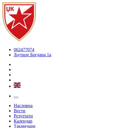
062477074
Љутице Богдана 1а
Насловна
Вести
Резултати
Календар
Такмичари