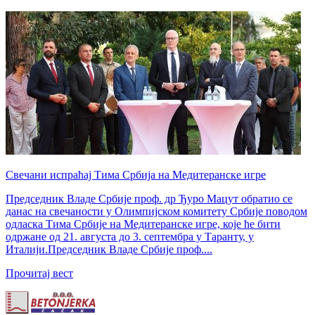
Свечани испраћај Тима Србија на Медитеранске игре
Председник Владе Србије проф. др Ђуро Мацут обратио се
данас на свечаности у Олимпијском комитету Србије поводом
одласка Тима Србије на Медитеранске игре, које ће бити
одржане од 21. августа до 3. септембра у Таранту, у
Италији.Председник Владе Србије проф....
Прочитај вест