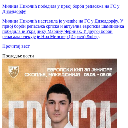
Милица Николић победила у првој борби репасажа на ГС у
Дизелдорфу
Милица Николић наставила је учешће на ГС у Дизелдорфу. У
првој борби репасажа српска и актуелна европска шампионка
победила је Украјинку Марину Черниак. У другој борби
репасажа очекује је Ноа Минскер (Израел).&nbsp;
Прочитај вест
Последње вести