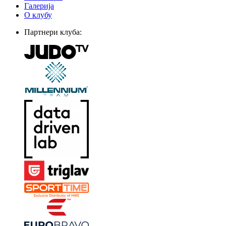
Галерија
О клубу
Партнери клуба: