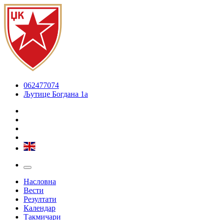
062477074
Љутице Богдана 1а
Насловна
Вести
Резултати
Календар
Такмичари