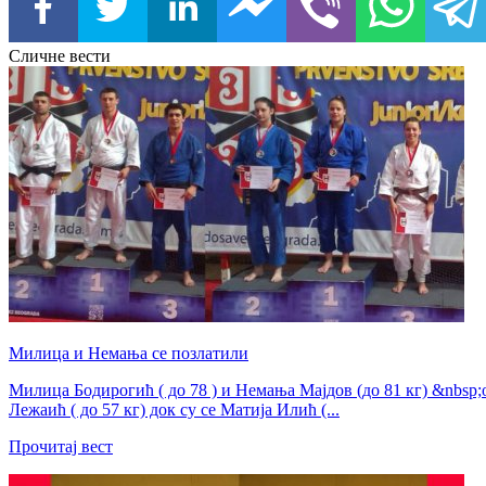
Сличне вести
Милица и Немања се позлатили
Милица Бодирогић ( до 78 ) и Немања Мајдов (до 81 кг) &nbsp
Лежаић ( до 57 кг) док су се Матија Илић (...
Прочитај вест