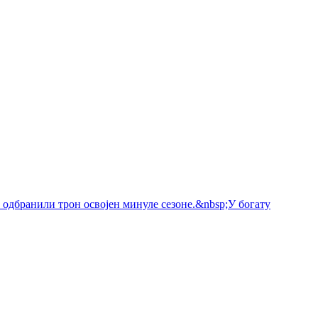
 одбранили трон освојен минуле сезоне.&nbsp;У богату