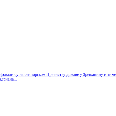
умфовали су на сениорском Првенству државе у Зрењанину и тиме
ндриана...