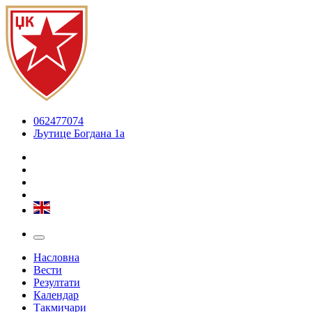
062477074
Љутице Богдана 1а
Насловна
Вести
Резултати
Календар
Такмичари