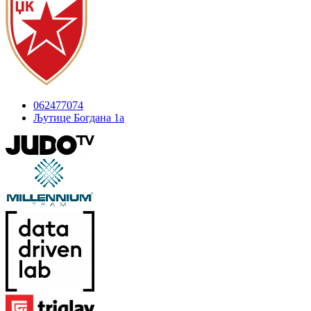
062477074
Љутице Богдана 1а