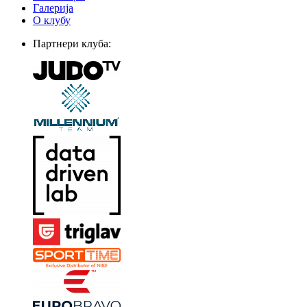
Галерија
О клубу
Партнери клуба: