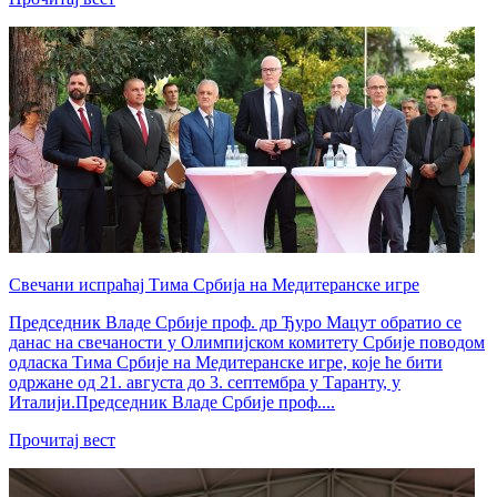
Свечани испраћај Тима Србија на Медитеранске игре
Председник Владе Србије проф. др Ђуро Мацут обратио се
данас на свечаности у Олимпијском комитету Србије поводом
одласка Тима Србије на Медитеранске игре, које ће бити
одржане од 21. августа до 3. септембра у Таранту, у
Италији.Председник Владе Србије проф....
Прочитај вест