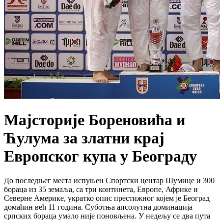
​Мајсторије Бореновића и
Ћулума за златни крај
Европског купа у Београду
До последњег места испуњен Спортски центар Шумице и 300
бораца из 35 земаља, са три континета, Европе, Африке и
Северне Америке, укратко опис престижног којем је Београд
домаћин већ 11 година. Суботња апсолутна доминација
српских бораца умало није поновљена. У недељу се два пута