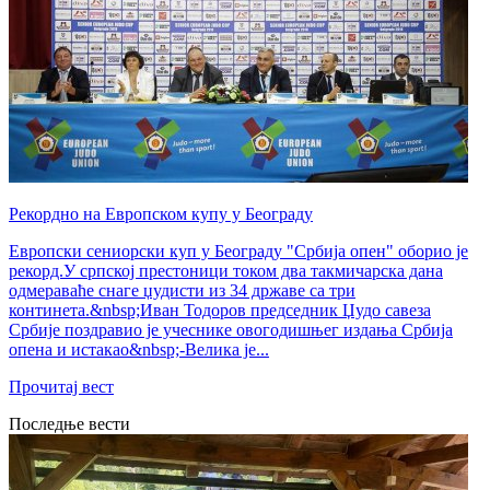
Рекордно на Европском купу у Београду
Европски сениорски куп у Београду "Србија опен" оборио је
рекорд.У српској престоници током два такмичарска дана
одмераваће снаге џудисти из 34 државе са три
континета.&nbsp;Иван Тодоров председник Џудо савеза
Србије поздравио је учеснике овогодишњег издања Србија
опена и истакао&nbsp;-Велика је...
Прочитај вест
Последње вести