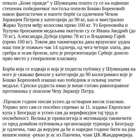
певало „Боже правде“ у Шумицама пошто су се на највиши
степеник победничког постоља попели Бошко Бореновић
након фантастичне и напете борбе са одличним Чехом
Јиржијем Петром у категорији до 90 кг, као и маестрални
Жарко Ћулум међу колосома преко 100 кг. Уз Бореновића и
Ћулума бронзаним медаљама окитили су се Ивана Јандрић (до
70 кг), Александра Дубоја (преко 78 кг) и Владимир Гајић
(преко 100 кг). Током два такмичарска дана врхунског џудоа
наш тим је пожњео чак 14 одличја, од чега четири злата, два
сребра и осам бронзи, што је репрезентацији Србије донело
прво место у генералном пласману.
Борба која се издваја и која је подигла публику у Шумицама на
ноге је свакако финале у категорији до 90 килограмаиз које је
Бошко Бореновић изашао као победник и освачај златне
медаље. Српски џудиста имао је више готово равноправног
противника у опасном Чеху Јиржију Петру.
-Прошле године нисам успео да остварим висок пласман.
Управо зато сам се посебно спремао за 11. издање Европског
купа у Београду и успео сам да верификујем тај труд и
посвећеност. Велика је привилегија и мотивација такмичити
се пред домаћом публиком,а организације турнира у Београду
је одлична, тако да верујем да ће и наредне године бити на још
вишем нивоу -рекао је ас из Панчева, члан ЏК Жандармерија.