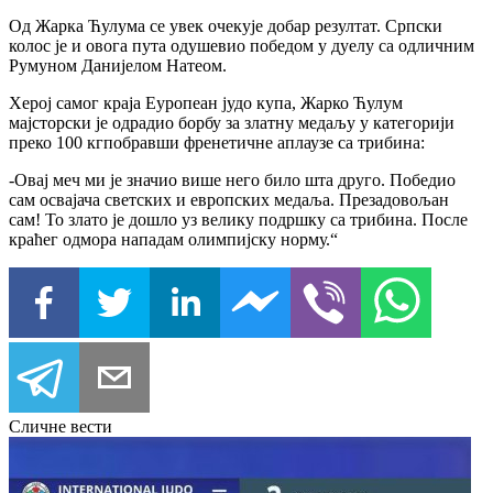
Од Жарка Ћулума се увек очекује добар резултат. Српски
колос је и овога пута одушевио победом у дуелу са одличним
Румуном Данијелом Натеом.
Херој самог краја Еуропеан јудо купа, Жарко Ћулум
мајсторски је одрадио борбу за златну медаљу у категорији
преко 100 кгпобравши френетичне аплаузе са трибина:
-Овај меч ми је значио више него било шта друго. Победио
сам освајача светских и европских медаља. Презадовољан
сам! То злато је дошло уз велику подршку са трибина. После
краћег одмора нападам олимпијску норму.“
Сличне вести