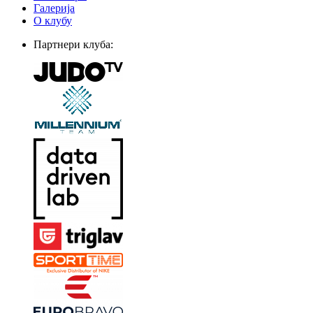
Галерија
О клубу
Партнери клуба: