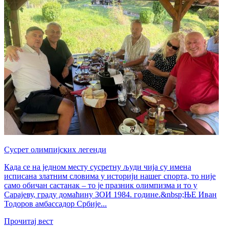
Сусрет олимпијских легенди
Када се на једном месту сусретну људи чија су имена
исписана златним словима у историји нашег спорта, то није
само обичан састанак – то је празник олимпизма и то у
Сарајеву, граду домаћину ЗОИ 1984. године.&nbsp;ЊЕ Иван
Тодоров амбассадор Србије...
Прочитај вест