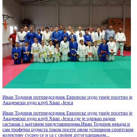
Иван Тодоров потпредседник Европске џудо уније посетио је
Академски џудо клуб Хвар -Јелса
Иван Тодоров потпредседник Европске џудо уније посетио је
Академски џудо клуб Хвар -Јелса где је одржао радни
састанак с његовим представницима.Иван Тодоров некада и
сам трофејни џудиста током посете овом успешном спортском
колективу сусрео се и са с својим дугогодишњим...