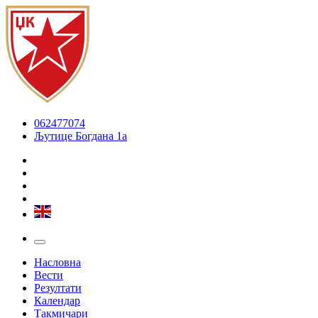
062477074
Љутице Богдана 1а
Насловна
Вести
Резултати
Календар
Такмичари