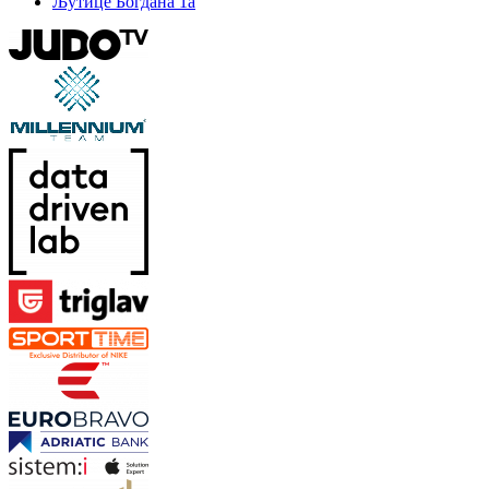
Љутице Богдана 1а