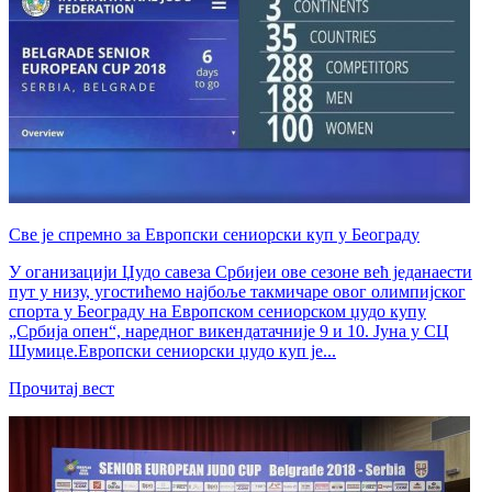
Све је спремно за Европски сениорски куп у Београду
У оганизацији Џудо савеза Србијеи ове сезоне већ једанаести
пут у низу, угостићемо најбоље такмичаре овог олимпијског
спорта у Београду на Европском сениорском џудо купу
„Србија опен“, наредног викендатачније 9 и 10. Јуна у СЦ
Шумице.Европски сениорски џудо куп је...
Прочитај вест