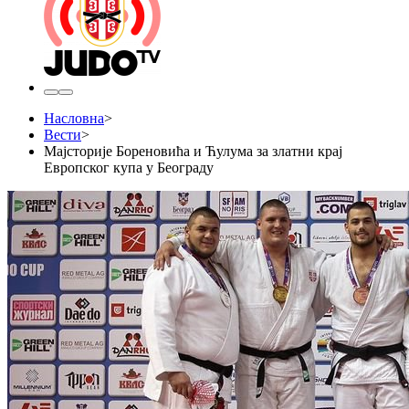
Насловна
>
Вести
>
​Мајсторије Бореновића и Ћулума за златни крај
Европског купа у Београду