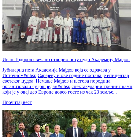
Иван Тодоров свечано отворио пету џудо Академију Мајдов
Јубиларна пета Академија Мајдов која се одржава у
Источном&nbsp;Сарајеву и ове године постала је епицентар
светског џудоа. Немање Мајдов и његова породица
организовали су још један&nbsp;спектакуларни тренинг камп
који је у овај део Европе довео госте из чак 23 земље...
Прочитај вест