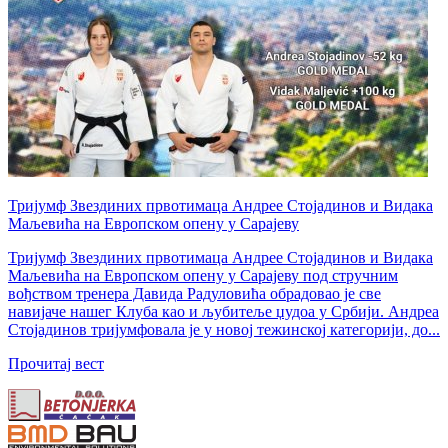
Тријумф Звездиних првотимаца Андрее Стојадинов и Видака
Маљевића на Европском опену у Сарајеву
Тријумф Звездиних првотимаца Андрее Стојадинов и Видака
Маљевића на Европском опену у Сарајеву под стручним
вођством тренера Давида Радуловића обрадовао је све
навијаче нашег Клуба као и љубитеље џудоа у Србији. Андреа
Стојадинов тријумфовала је у новој тежинској категорији, до...
Прочитај вест