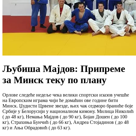
Љубиша Мајдов: Припреме
за Минск теку по плану
Орлове следеће недеље чека велики спортски изазов учешће
на Европским играма чији ће домаћин ове године бити
Минск. Џудисти Црвене звезде, њих чак седморо браниће боје
Србије у Белорусији у националном кимону. Милица Николић
( до 48 кг), Немања Мајдов ( до 90 кг), Бојан Дошен ( до 100
кг), Страхиња Бунчић ( до 66 кг), Андреа Стојадинов ( до 48
кг) и Ања Обрадовић ( до 63 кг).