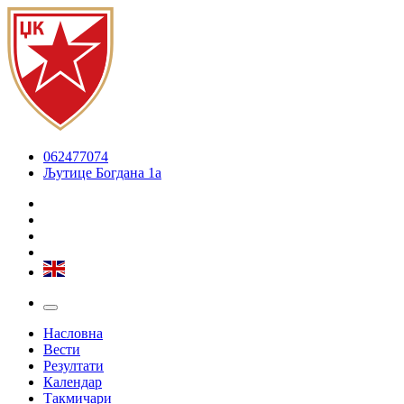
062477074
Љутице Богдана 1а
Насловна
Вести
Резултати
Календар
Такмичари