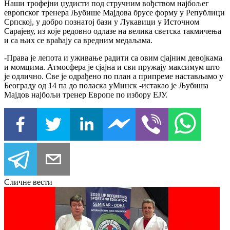
Наши трофејни џудисти под стручним вођством најбољег
европског тренера Љубише Мајдова брусе форму у Републици
Српској, у добро познатој бази у Лукавици у Источном
Сарајеву, из које редовно одлазе на велика светска такмичења
и са њих се враћају са вредним медаљама.
-Права је лепота и уживање радити са овим сјајним девојкама
и момцима. Атмосфера је сјајна и сви пружају максимум што
је одлично. Све је одрађено по план а припреме настављамо у
Београду од 14 па до поласка уМинск -истакао је Љубиша
Мајдов најбољи тренер Европе по избору ЕЈУ.
Сличне вести