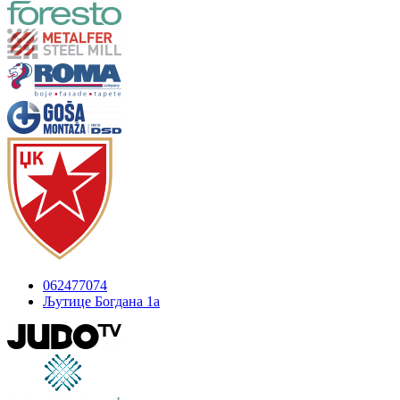
062477074
Љутице Богдана 1а