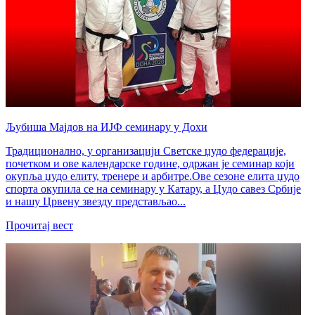
Љубиша Мајдов на ИЈФ семинару у Дохи
Традиционално, у организацији Светске џудо федерације,
почетком и ове календарске године, одржан је семинар који
окупља џудо елиту, тренере и арбитре.Ове сезоне елита џудо
спорта окупила се на семинару у Катару, а Џудо савез Србије
и нашу Црвену звезду представљао...
Прочитај вест