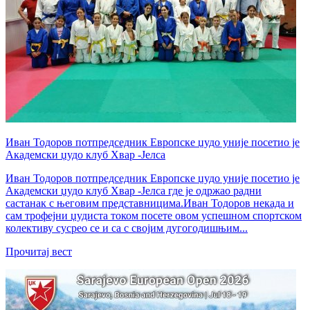
Иван Тодоров потпредседник Европске џудо уније посетио је
Академски џудо клуб Хвар -Јелса
Иван Тодоров потпредседник Европске џудо уније посетио је
Академски џудо клуб Хвар -Јелса где је одржао радни
састанак с његовим представницима.Иван Тодоров некада и
сам трофејни џудиста током посете овом успешном спортском
колективу сусрео се и са с својим дугогодишњим...
Прочитај вест