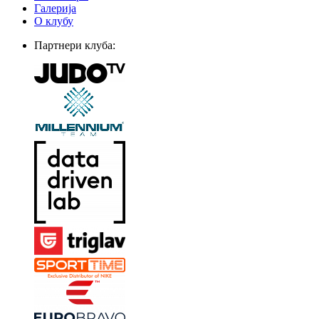
Галерија
О клубу
Партнери клуба: