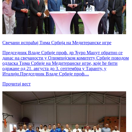
Свечани испраћај Тима Србија на Медитеранске игре
Председник Владе Србије проф. др Ђуро Мацут обратио се
данас на свечаности у Олимпијском комитету Србије поводом
одласка Тима Србије на Медитеранске игре, које ће бити
одржане од 21. августа до 3. септембра у Таранту, у
Италији.Председник Владе Србије проф....
Прочитај вест