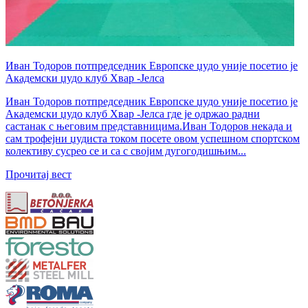
Иван Тодоров потпредседник Европске џудо уније посетио је
Академски џудо клуб Хвар -Јелса
Иван Тодоров потпредседник Европске џудо уније посетио је
Академски џудо клуб Хвар -Јелса где је одржао радни
састанак с његовим представницима.Иван Тодоров некада и
сам трофејни џудиста током посете овом успешном спортском
колективу сусрео се и са с својим дугогодишњим...
Прочитај вест