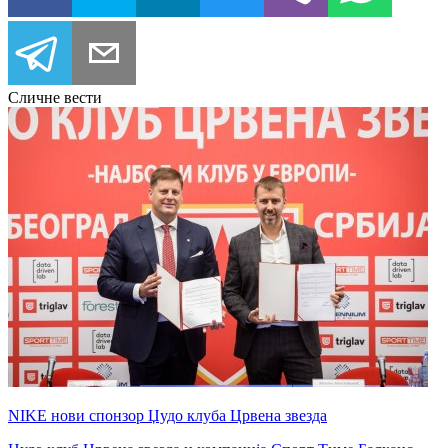
Сличне вести
NIKE нови спонзор Џудо клуба Црвена звезда