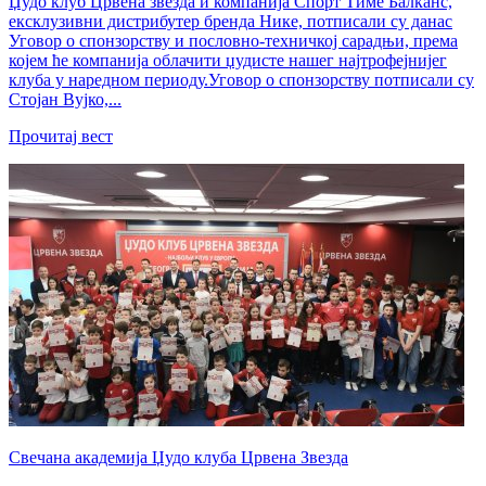
Џудо клуб Црвена звезда и компанија Спорт Тиме Балканс,
ексклузивни дистрибутер бренда Нике, потписали су данас
Уговор о спонзорству и пословно-техничкој сарадњи, према
којем ће компанија облачити џудисте нашег најтрофејнијег
клуба у наредном периоду.Уговор о спонзорству потписали су
Стојан Вујко,...
Прочитај вест
Свечана академија Џудо клуба Црвена Звезда