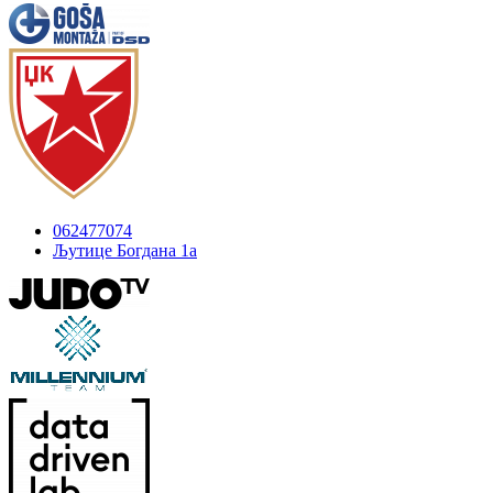
062477074
Љутице Богдана 1а