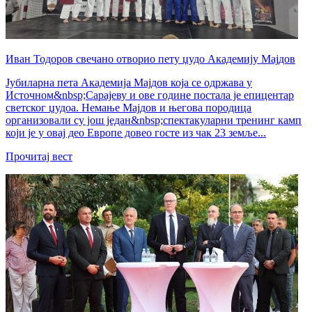
Иван Тодоров свечано отворио пету џудо Академију Мајдов
Јубиларна пета Академија Мајдов која се одржава у
Источном&nbsp;Сарајеву и ове године постала је епицентар
светског џудоа. Немање Мајдов и његова породица
организовали су још један&nbsp;спектакуларни тренинг камп
који је у овај део Европе довео госте из чак 23 земље...
Прочитај вест