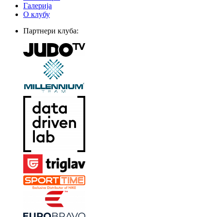
Галерија
О клубу
Партнери клуба: