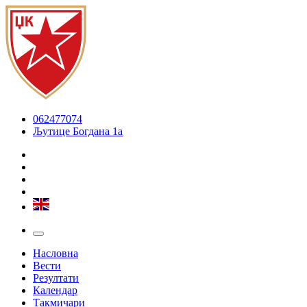
062477074
Љутице Богдана 1а
Насловна
Вести
Резултати
Календар
Такмичари