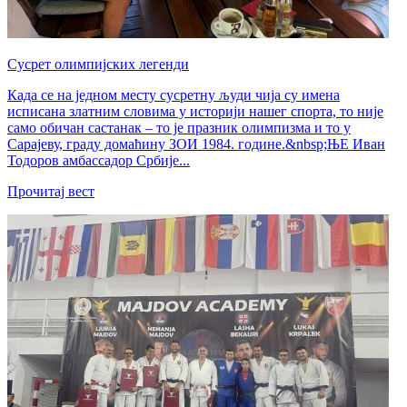
Сусрет олимпијских легенди
Када се на једном месту сусретну људи чија су имена
исписана златним словима у историји нашег спорта, то није
само обичан састанак – то је празник олимпизма и то у
Сарајеву, граду домаћину ЗОИ 1984. године.&nbsp;ЊЕ Иван
Тодоров амбассадор Србије...
Прочитај вест