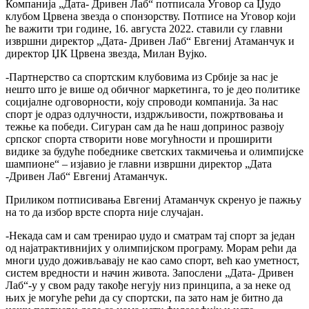
Компанија „Дата- Дривен Лаб“ потписала Уговор са Џудо
клубом Црвена звезда о спонзорству. Потписе на Уговор који
ће важити три године, 16. августа 2022. ставили су главни
извршни директор „Дата- Дривен Лаб“ Евгениј Атаманчук и
директор ЏК Црвена звезда, Милан Вујко.
-Партнерство са спортским клубовима из Србије за нас је
нешто што је више од обичног маркетинга, то је део политике
социјалне одговорности, коју спроводи компанија. За нас
спорт је одраз одлучности, издржљивости, пожртвовања и
тежње ка победи. Сигуран сам да ће наш допринос развоју
српског спорта створити нове могућности и проширити
видике за будуће победнике светских такмичења и олимпијске
шампионе“ – изјавио је главни извршни директор „Дата
-Дривен Лаб“ Евгениј Атаманчук.
Приликом потписивања Евгениј Атаманчук скренуо је пажњу
на то да избор врсте спорта није случајан.
-Некада сам и сам тренирао џудо и сматрам тај спорт за један
од најатрактивнијих у олимпијском програму. Морам рећи да
многи џудо доживљавају не као само спорт, већ као уметност,
систем вредности и начин живота. Запослени „Дата- Дривен
Лаб“-у у свом раду такође негују низ принципа, а за неке од
њих је могуће рећи да су спортски, па зато нам је битно да