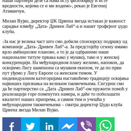
наши партнери деле са нама исту филозофију и исте
вредности, којима се и ми водимо-, рекао је Евгениј
Атаманчук.
Милан Вујко, директор ЏК Црвена звезда истакао је важност
сарадње између „Дата- Дривен Лаб“-а и нашег трофејног џудо
клуба.
-За нас је велика част што смо добили спонзорску подршку од
компаније „Дата- Дривен Лаб“-а. За предстојећу сезону имамо
врло амбициозне планове, а то је да одбранимо наше
националне титуле првака како у мушкој, тако и у женској
конкуренцији. На међународном плану желимо, напокон, да
освојимо Лигу шампиона са мушком екипом, те да по први
пут уђемо у Лигу Европе са женским тимом. У
индивидуалним категоријама наставићемо традицију освајања
највиших признања на великим такмичењима. Сигурни смо
да ће партнерство са „Дата -Дривен Лаб“-ом пружити помоћ у
реализацији горе поменутих намера, и даће то побољшати
квалитет наших припрема, а самим тим и учешћа у
међународним такмичењима – сматра директор Џудо клуба
Црвена звезда Милан Вујко.