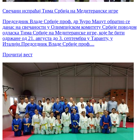
Свечани испраћај Тима Србија на Медитеранске игре
Председник Владе Србије проф. др Ђуро Мацут обратио се
данас на свечаности у Олимпијском комитету Србије поводом
одласка Тима Србије на Медитеранске игре, које ће бити
одржане од 21. августа до 3. септембра у Таранту, у
Италији.Председник Владе Србије проф....
Прочитај вест