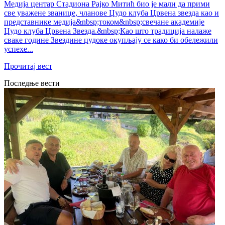
Медија центар Стадиона Рајко Митић био је мали да прими
све уважене званице, чланове Џудо клуба Црвена звезда као и
представнике медија&nbsp;током&nbsp;свечане академије
Џудо клуба Црвена Звезда.&nbsp;Као што традиција налаже
сваке године Звездине џудоке окупљају се како би обележили
успехе...
Прочитај вест
Последње вести