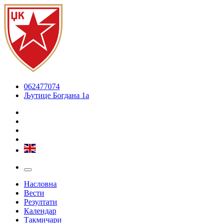
062477074
Љутице Богдана 1а
Насловна
Вести
Резултати
Календар
Такмичари