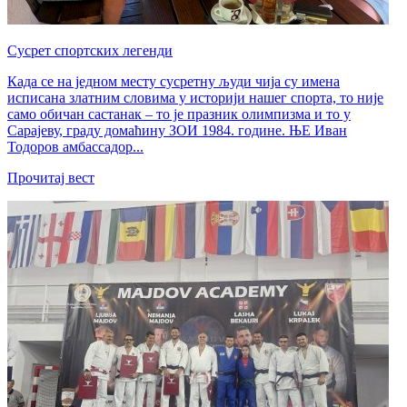
Сусрет спортских легенди
Када се на једном месту сусретну људи чија су имена
исписана златним словима у историји нашег спорта, то није
само обичан састанак – то је празник олимпизма и то у
Сарајеву, граду домаћину ЗОИ 1984. године. ЊЕ Иван
Тодоров амбассадор...
Прочитај вест