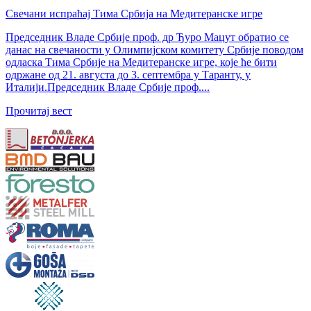
Свечани испраћај Тима Србија на Медитеранске игре
Председник Владе Србије проф. др Ђуро Мацут обратио се
данас на свечаности у Олимпијском комитету Србије поводом
одласка Тима Србије на Медитеранске игре, које ће бити
одржане од 21. августа до 3. септембра у Таранту, у
Италији.Председник Владе Србије проф....
Прочитај вест