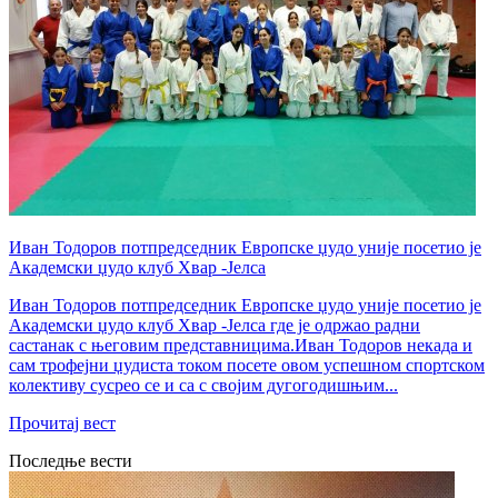
Иван Тодоров потпредседник Европске џудо уније посетио је
Академски џудо клуб Хвар -Јелса
Иван Тодоров потпредседник Европске џудо уније посетио је
Академски џудо клуб Хвар -Јелса где је одржао радни
састанак с његовим представницима.Иван Тодоров некада и
сам трофејни џудиста током посете овом успешном спортском
колективу сусрео се и са с својим дугогодишњим...
Прочитај вест
Последње вести