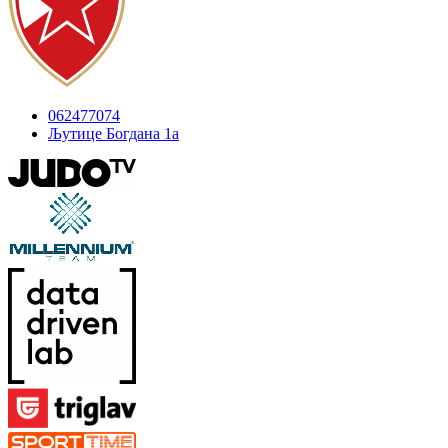
062477074
Љутице Богдана 1а