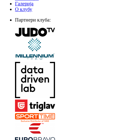
Галерија
О клубу
Партнери клуба: