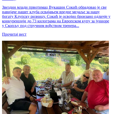
Звездин млади првотимац Вукашин Сокић обрадовао је све
навијаче нашег клуба освајањем вредне медаље за нашу
богату Клупску ризницу. Сокић је освојио бронзано одличје у
конкуренцији до 73 килограма на Европском купу за јуниоре
у Скопљу под стручним вођством тренера...
Прочитај вест