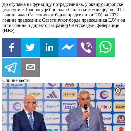
До ступања на функцију потредседника, у оквиру Европске
џудо уније Тодорову је био члан Спортске комисије, од 2012.
године члан Саветничког борда председника ЕЈУ, од 2022.
године председник Саветничког борда председника ЕЈУ а од
исте године и директор за развој Светске џудо федерације
(ИЈФ).
Сличне вести