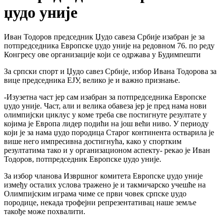
џудо уније
Иван Тодоров председник Џудо савеза Србије изабран је за
потпредседника Европске џудо уније на редовном 76. по реду
Конгресу ове организације који се одржава у Будимпешти
За српски спорт и Џудо савез Србије, избор Ивана Тодорова за
вице председника ЕЈУ, велико је и важно признање.
-Изузетна част јер сам изабран за потпредседника Европске
џудо уније. Част, али и велика обавеза јер је пред нама нови
олимпијски циклус у коме треба све постигнуте резултате у
којима је Европа лидер подићи на још већи ниво. У периоду
који је за нама џудо породица Старог континента остварила је
више него импресивна достигнућа, како у спортким
резултатима тако и у организационом аспекту- рекао је Иван
Тодоров, потпредседник Европске џудо уније.
За избор чланова Извршног комитета Европске џудо уније
између осталих услова тражено је и такмичарско учешће на
Олимпијским играма чиме се први човек српске џудо
породице, некада трофејни репрезентативац наше земље
такође може похвалити.