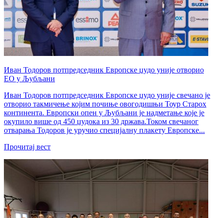
Иван Тодоров потпредседник Европске џудо уније отворио
ЕО у Љубљани
Иван Тодоров потпредседник Европске џудо уније свечано је
отворио такмичење којим почиње овогодишњи Тоур Старох
континента. Европски опен у Љубљани је надметање које је
окупило више од 450 џудока из 30 држава.Током свечаног
отварања Тодоров је уручио специјалну плакету Европске...
Прочитај вест