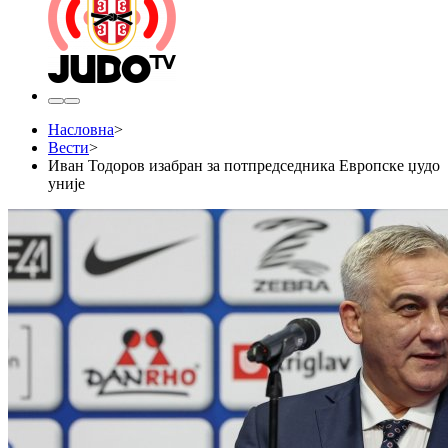
Насловна
>
Вести
>
Иван Тодоров изабран за потпредседника Европске џудо
уније