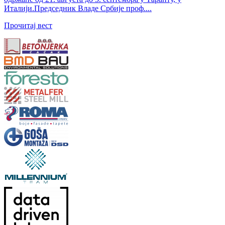
Италији.Председник Владе Србије проф....
Прочитај вест