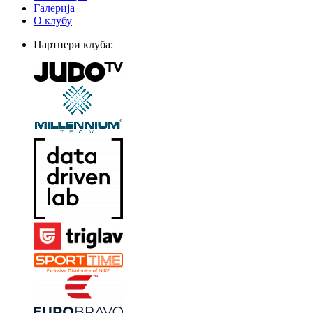
Галерија
О клубу
Партнери клуба: