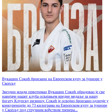
Вукашин Сокић бронзани на Европском купу за јуниоре у
Скопљу
Звездин млади првотимац Вукашин Сокић обрадовао је све
навијаче нашег клуба освајањем вредне медаље за нашу
богату Клупску ризницу. Сокић је освојио бронзано одличје у
конкуренцији до 73 килограма на Европском купу за јуниоре
у Скопљу под стручним вођством тренера...