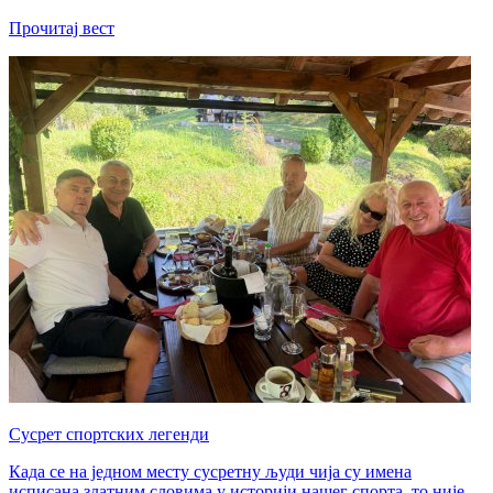
Прочитај вест
Сусрет спортских легенди
Када се на једном месту сусретну људи чија су имена
исписана златним словима у историји нашег спорта, то није