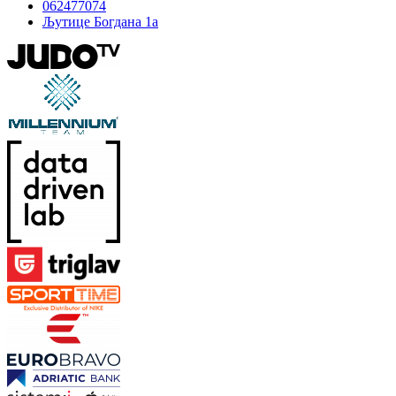
062477074
Љутице Богдана 1а