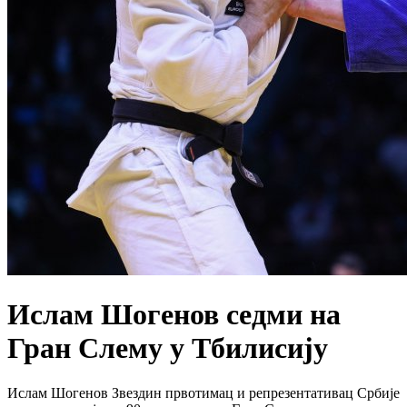
Ислам Шогенов седми на
Гран Слему у Тбилисију
Ислам Шогенов Звездин првотимац и репрезентативац Србије