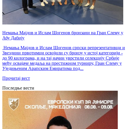
Немања Мајдов и Ислам Шогенов бронзани на Гран Слему у
Абу Дабију
Немања Мајдов и Ислам Шогенов српски репрезентативци и
Звездини првотимци освојили су бронзу у истој категорији -
до 90 килограма, и на тај начин уврстили селекцију Србије
међу освајаче медаља на престижном турниру, Гран Слему у
Уједињеним Арапским Емиратима под...
Прочитај вест
Последње вести