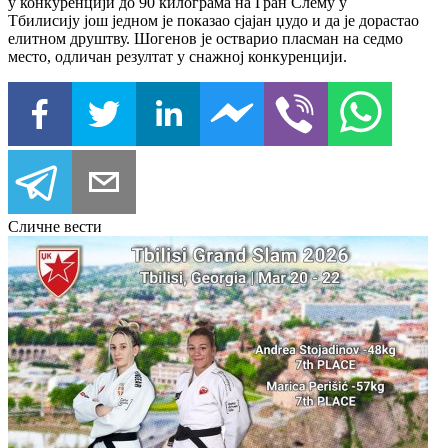
у конкуренцији до 90 килограма на Гран Слему у
Тбилисију још једном је показао сјајан џудо и да је дорастао
елитном друштву. Шогенов је остварио пласман на седмо
место, одличан резултат у снажној конкуренцији.
Сличне вести