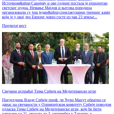
Источном&nbsp;Сарајеву и ове године постала је епицентар
светског џудоа. Немање Мајдов и његова породица
организовали су још један&nbsp;спектакуларни тренинг камп
који је у овај део Европе довео госте из чак 23 земље...
Прочитај вест
Свечани испраћај Тима Србија на Медитеранске игре
Председник Владе Србије проф. др Ђуро Мацут обратио се
данас на свечаности у Олимпијском комитету Србије поводом
одласка Тима Србије на Медитеранске игре, које ће бити
одржане од 21. августа до 3. септембра у Таранту, у