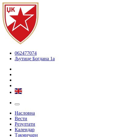
062477074
Љутице Богдана 1а
Насловна
Вести
Резултати
Календар
Такмичари