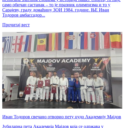
само обичан састанак – то је празник олимпизма и то у
Сарајеву, граду домаћину ЗОИ 1984. године. ЊЕ Иван
Тодоров амбассадор...
Прочитај вест
Иван Тодоров свечано отворио пету џудо Академију Мајдов
Јубиларна пета Академија Мајдов која се одржава у