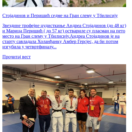
Стојадинов и Перишић седме на Гран слему у Тбилисију
Звездине трофејне џудисткиње Андреа Стојадинов (до 48 кг)
и Марица Перишић ( до 57 кг) оствариле су пласман на пето
место на Гран слему у Тбилисију.Андреа Стојадинов је на
старту савладала Холанђанку Амбер Герсјес, да би потом
изгубила у четвртфиналу...
Прочитај вест