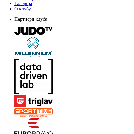
Галерија
О клубу
Партнери клуба: