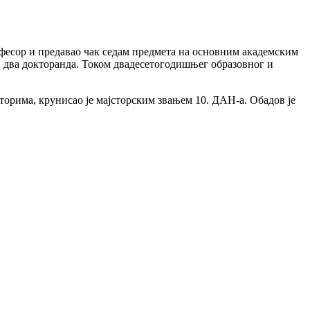
офесор и предавао чак седам предмета на основним академским
 и два докторанда. Током двадесетогодишњег образовног и
торима, крунисао је мајсторским звањем 10. ДАН-а. Обадов је