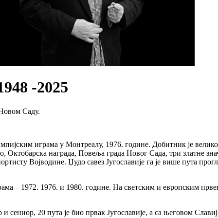
948 -2025
 Новом Саду.
мпијским играма у Монтреалу, 1976. године. Добитник је великог
о, Октобарска награда, Повеља града Новог Сада, три златне зн
портисту Војводине. Џудо савез Југославије га је више пута про
ма – 1972. 1976. и 1980. године. На светским и европским првен
р и сениор, 20 пута је био првак Југославије, а са његовом Сла