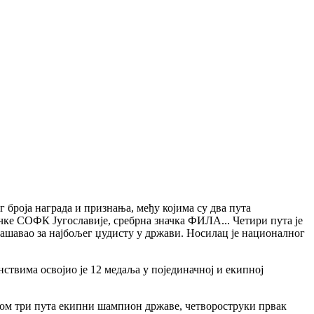
 броја награда и признања, међу којима су два пута
ачке СОФК Југославије, сребрна значка ФИЛА... Четири пута је
глашавао за најбољег џудисту у држави. Носилац је националног
ствима освојио је 12 медаља у појединачној и екипној
вијом три пута екипни шампион државе, четвороструки првак