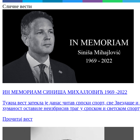
Сличне вести
ИН МЕМОРИАМ СИНИША МИХАЈЛОВИЋ 1969 -2022
Тужна вест затекла је данас читав српски спорт, све Звездаше
хуманост оставиле неизбрисив траг у српском и светском спорт
Прочитај вест