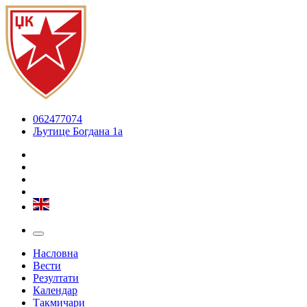
062477074
Љутице Богдана 1а
Насловна
Вести
Резултати
Календар
Такмичари