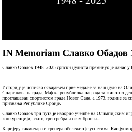
IN Memoriam Славко Обадов 1
Славко Обадов 1948 -2025 српски џудиста преминуо је данас у
Историју је исписао освајањем прве медаље за наш џудо на Оли
Спартакова награда, Мајска републичка награда за животно дел
проглашаван спортистом града Новог Сада, а 1973. године за с
признања Републике Србије.
Славко Обадов три пута је изборио учешће на Олимпијским игра
конкуренцији, злато, три сребра и осам бронзи...
Каријеру такмичара и тренера обележио је успесима. Као јунио