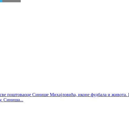
 и све поштоваоце Синише Михајловића, иконе фудбала и живота. 
у. Синиша...