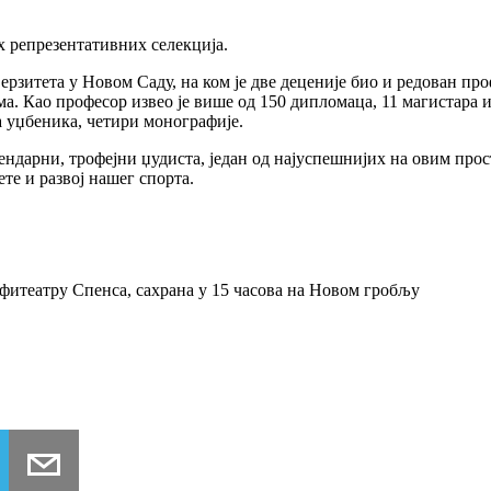
их репрезентативних селекција.
рзитета у Новом Саду, на ком је две деценије био и редован пр
ма. Као професор извео је више од 150 дипломаца, 11 магистара
а уџбеника, четири монографије.
ендарни, трофејни џудиста, један од најуспешнијих на овим прос
те и развој нашег спорта.
мфитеатру Спенса, сахрана у 15 часова на Новом гробљу