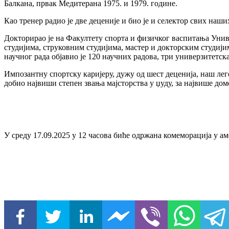
Балкана, првак Медитерана 1975. и 1979. године.
Као тренер радио је две деценије и био је и селектор свих наш
Докторирао је на Факултету спорта и физичког васпитања Униве
студијима, струковним студијима, мастер и докторским студији
научног рада објавио је 120 научних радова, три универзитетск
Импозантну спортску каријеру, дужу од шест деценија, наш лег
добио највиши степен звања мајсторства у џуду, за највише доме
У среду 17.09.2025 у 12 часова биће одржана комеморација у а