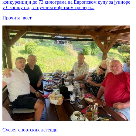
конкуренцији до 73 килограма на Европском купу за јуниоре
у Скопљу под стручним вођством тренера...
Прочитај вест
Сусрет спортских легенди