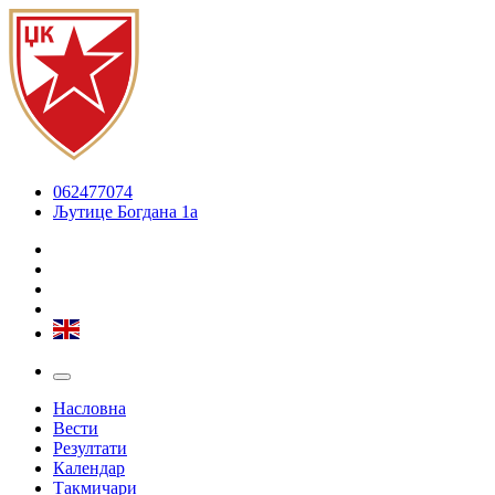
062477074
Љутице Богдана 1а
Насловна
Вести
Резултати
Календар
Такмичари