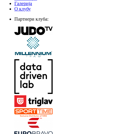
Галерија
О клубу
Партнери клуба: