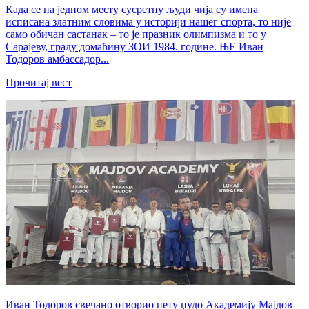
Када се на једном месту сусретну људи чија су имена
исписана златним словима у историји нашег спорта, то није
само обичан састанак – то је празник олимпизма и то у
Сарајеву, граду домаћину ЗОИ 1984. године. ЊЕ Иван
Тодоров амбассадор...
Прочитај вест
Иван Тодоров свечано отворио пету џудо Академију Мајдов