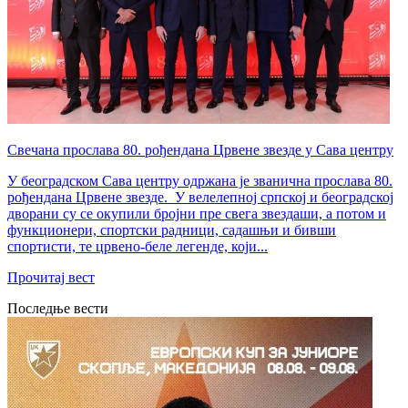
Свечана прослава 80. рођендана Црвене звезде у Сава центру
У београдском Сава центру одржана је званична прослава 80.
рођендана Црвене звезде. ‍ У велелепној српској и београдској
дворани су се окупили бројни пре свега звездаши, а потом и
функционери, спортски радници, садашњи и бивши
спортисти, те црвено-беле легенде, који...
Прочитај вест
Последње вести