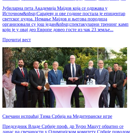
Јубиларна пета Академија Мајдов која се одржава у
Источном&nbsp;Сарајеву и ове године постала је епицентар
светског џудоа. Немање Мајдов и његова породица
организовали су још један&nbsp;спектакуларни тренинг камп
који је у овај део Европе довео госте из чак 23 земље...
Прочитај вест
Свечани испраћај Тима Србија на Медитеранске игре
Председник Владе Србије проф. др Ђуро Мацут обратио се
данас на свечаности у Олимпијском комитету Србије поводом