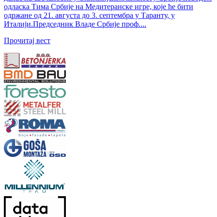
одласка Тима Србије на Медитеранске игре, које ће бити
одржане од 21. августа до 3. септембра у Таранту, у
Италији.Председник Владе Србије проф....
Прочитај вест