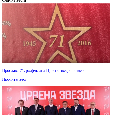
Сличне вести
Прослава 71. родјендана Црвене звезде -видео
Прочитај вест