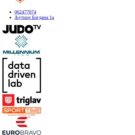
062477074
Љутице Богдана 1а