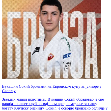
Вукашин Сокић бронзани на Европском купу за јуниоре у
Скопљу
Звездин млади првотимац Вукашин Сокић обрадовао је све
навијаче нашег клуба освајањем вредне медаље за нашу
богату Клупску ризницу. Сокић је освојио бронзано одличје у